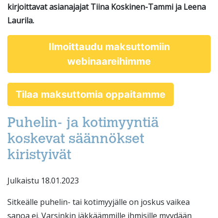
kirjoittavat asianajajat Tiina Koskinen-Tammi ja Leena
Laurila.
Ilmoittaudu maksuttomiin
webinaareihimme
Tilaa maksuttomia oppaitamme
Puhelin- ja kotimyyntiä
koskevat säännökset
kiristyivät
Julkaistu 18.01.2023
Sitkeälle puhelin- tai kotimyyjälle on joskus vaikea
sanoa ei. Varsinkin iäkkäämmille ihmisille myydään