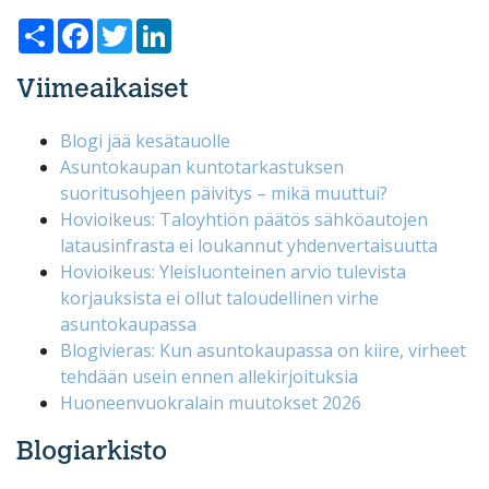
Share
Facebook
Twitter
LinkedIn
Viimeaikaiset
Blogi jää kesätauolle
Asuntokaupan kuntotarkastuksen
suoritusohjeen päivitys – mikä muuttui?
Hovioikeus: Taloyhtiön päätös sähköautojen
latausinfrasta ei loukannut yhdenvertaisuutta
Hovioikeus: Yleisluonteinen arvio tulevista
korjauksista ei ollut taloudellinen virhe
asuntokaupassa
Blogivieras: Kun asuntokaupassa on kiire, virheet
tehdään usein ennen allekirjoituksia
Huoneenvuokralain muutokset 2026
Blogiarkisto