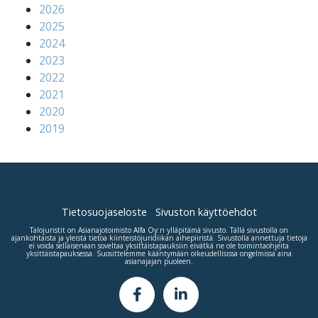
2026
2025
2024
2023
2022
2021
2020
2019
Tietosuojaseloste
Sivuston käyttöehdot
Talojuristit on Asianajotoimisto
Alfa Oy
:n ylläpitämä sivusto. Tällä sivustolla on
ajankohtaista ja yleistä tietoa kiinteistöjuridiikan aihepiiristä. Sivustolla annettuja tietoja
ei voida sellaisenaan soveltaa yksittäistapauksiin eivätkä ne ole toimintaohjeita
yksittäistapauksessa. Suosittelemme kääntymään oikeudellisissa ongelmissa aina
asianajajan puoleen.