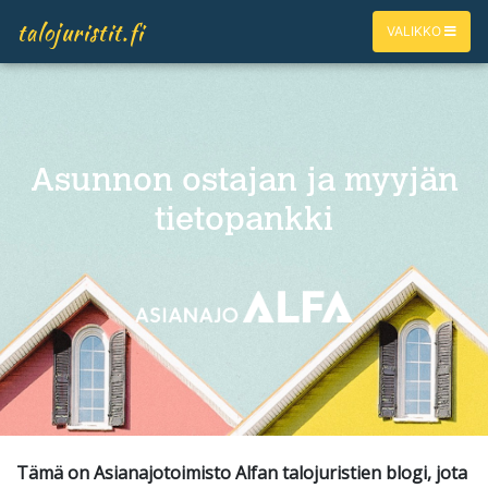
talojuristit.fi
VALIKKO
Asunnon ostajan ja myyjän
tietopankki
Tämä on Asianajotoimisto Alfan talojuristien blogi, jota