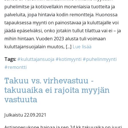
puhelimitse ja kotiovellakin monenlaisia tuotteita ja
palveluita, jopa hintavia kodin remontteja. Huonossa
tapauksessa myynti on painostavaa ja kuluttajalle voi
jäädä epäselväksi, onko jotakin tullut tilattua vai ei – ja
mihin hintaan. Vuoden 2023 alusta tuli voimaan
kuluttajansuojalain muutos, [...]
Lue lisää
Tags:
#kuluttajansuoja
#kotimyynti
#puhelinmyynti
#remontti
Takuu vs. virhevastuu -
takuuaika ei rajoita myyjän
vastuuta
Julkaistu 22.09.2021
Astianpesukone hajoaa ja sen 24 kk takuuaika on juuri