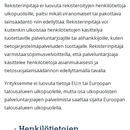
Rekisterinpitäjä ei luovuta rekisteröityjen henkilötietoja
ulkopuolisille, paitsi mikäli viranomaiset tai pakottava
lainsäädäntö niin edellyttää. Rekisterinpitäjä voi
kuitenkin ulkoistaa henkilötietojen käsittelyä
luotettaville palveluntarjoajille tai alihankkijoille, kuten
tietojärjestelmäpalveluiden tuottajalle. Rekisterinpitäjä
varmistaa sopimusvelvoitteilla, että palveluntarjoaja
käsittelee henkilötietoja asianmukaisesti ja
tietosuojalainsäädännön edellyttämällä tavalla.
Yrityksemme ei luovuta tietoja EU:n tai Euroopan
talousalueen ulkopuolelle, mutta osa ulkopuolisten
palveluntarjoajien palvelimista saattaa sijaita Euroopan
talousalueen ulkopuolella.
Henkilötietojen