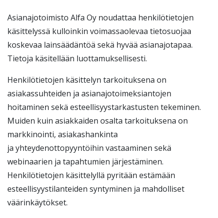
Asianajotoimisto Alfa Oy noudattaa henkilötietojen
käsittelyssä kulloinkin voimassaolevaa tietosuojaa
koskevaa lainsäädäntöä sekä hyvää asianajotapaa.
Tietoja käsitellään luottamuksellisesti.
Henkilötietojen käsittelyn tarkoituksena on
asiakassuhteiden ja asianajotoimeksiantojen
hoitaminen sekä esteellisyystarkastusten tekeminen.
Muiden kuin asiakkaiden osalta tarkoituksena on
markkinointi, asiakashankinta
ja yhteydenottopyyntöihin vastaaminen sekä
webinaarien ja tapahtumien järjestäminen.
Henkilötietojen käsittelyllä pyritään estämään
esteellisyystilanteiden syntyminen ja mahdolliset
väärinkäytökset.