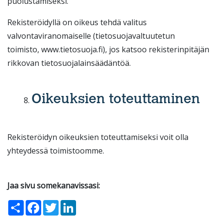
puolustamiseksi.
Rekisteröidyllä on oikeus tehdä valitus
valvontaviranomaiselle (tietosuojavaltuutetun
toimisto, www.tietosuoja.fi), jos katsoo rekisterinpitäjän
rikkovan tietosuojalainsäädäntöä.
Oikeuksien toteuttaminen
Rekisteröidyn oikeuksien toteuttamiseksi voit olla
yhteydessä toimistoomme.
Jaa sivu somekanavissasi:
Share
Facebook
Twitter
LinkedIn