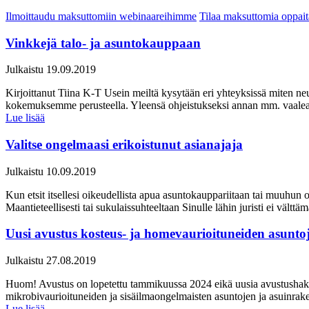
Ilmoittaudu maksuttomiin webinaareihimme
Tilaa maksuttomia oppa
Vinkkejä talo- ja asuntokauppaan
Julkaistu 19.09.2019
Kirjoittanut Tiina K-T Usein meiltä kysytään eri yhteyksissä miten n
kokemuksemme perusteella. Yleensä ohjeistukseksi annan mm. vaaleanpun
Lue lisää
Valitse ongelmaasi erikoistunut asianajaja
Julkaistu 10.09.2019
Kun etsit itsellesi oikeudellista apua asuntokauppariitaan tai muuhun oi
Maantieteellisesti tai sukulaissuhteeltaan Sinulle lähin juristi ei välttä
Uusi avustus kosteus- ja homevaurioituneiden asunto
Julkaistu 27.08.2019
Huom! Avustus on lopetettu tammikuussa 2024 eikä uusia avustushakem
mikrobivaurioituneiden ja sisäilmaongelmaisten asuntojen ja asuinraken
Lue lisää