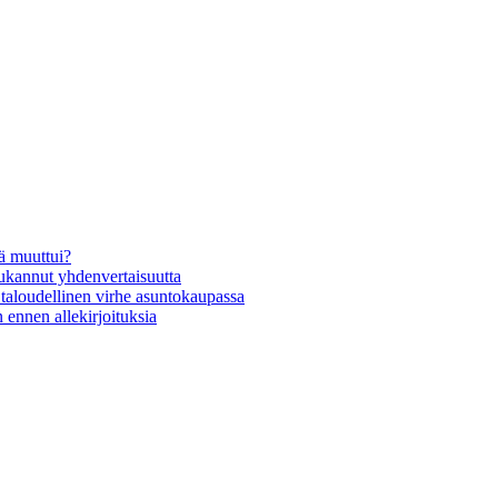
ä muuttui?
oukannut yhdenvertaisuutta
t taloudellinen virhe asuntokaupassa
 ennen allekirjoituksia