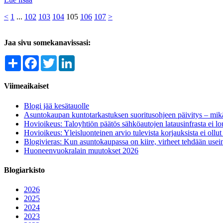
<
1
...
102
103
104
105
106
107
>
Jaa sivu somekanavissasi:
Share
Facebook
Twitter
LinkedIn
Viimeaikaiset
Blogi jää kesätauolle
Asuntokaupan kuntotarkastuksen suoritusohjeen päivitys – mik
Hovioikeus: Taloyhtiön päätös sähköautojen latausinfrasta ei l
Hovioikeus: Yleisluonteinen arvio tulevista korjauksista ei ollu
Blogivieras: Kun asuntokaupassa on kiire, virheet tehdään usein
Huoneenvuokralain muutokset 2026
Blogiarkisto
2026
2025
2024
2023