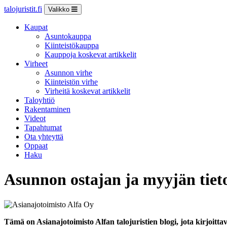
talojuristit.fi
Valikko
Kaupat
Asuntokauppa
Kiinteistökauppa
Kauppoja koskevat artikkelit
Virheet
Asunnon virhe
Kiinteistön virhe
Virheitä koskevat artikkelit
Taloyhtiö
Rakentaminen
Videot
Tapahtumat
Ota yhteyttä
Oppaat
Haku
Asunnon ostajan ja myyjän tie
Tämä on Asianajotoimisto Alfan talojuristien blogi, jota kirjoit