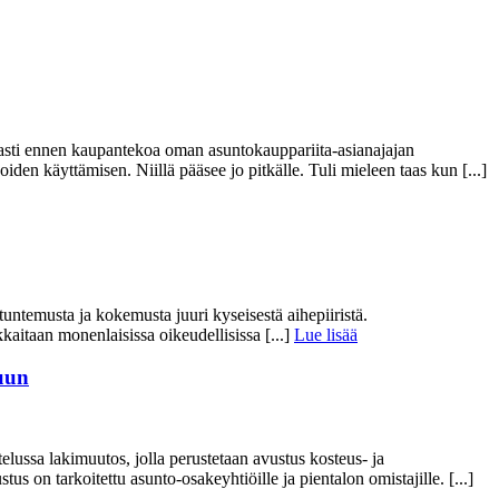
aasti ennen kaupantekoa oman asuntokauppariita-asianajajan
n käyttämisen. Niillä pääsee jo pitkälle. Tuli mieleen taas kun [...]
ntuntemusta ja kokemusta juuri kyseisestä aihepiiristä.
akkaitaan monenlaisissa oikeudellisissa [...]
Lue lisää
luun
ssa lakimuutos, jolla perustetaan avustus kosteus- ja
 on tarkoitettu asunto-osakeyhtiöille ja pientalon omistajille. [...]