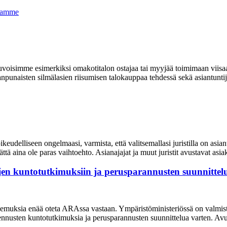
itamme
euvoisimme esimerkiksi omakotitalon ostajaa tai myyjää toimimaan viis
aisten silmälasien riisumisen talokauppaa tehdessä sekä asiantuntijoide
keudelliseen ongelmaasi, varmista, että valitsemallasi juristilla on asia
mättä aina ole paras vaihtoehto. Asianajajat ja muut juristit avustavat asi
jen kuntotutkimuksiin ja perusparannusten suunnitte
uksia enää oteta ARAssa vastaan. Ympäristöministeriössä on valmistelu
nusten kuntotutkimuksia ja perusparannusten suunnittelua varten. Avustus