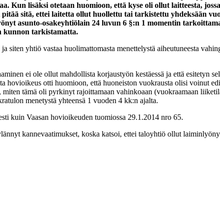
a. Kun lisäksi otetaan huomioon, että kyse oli ollut laitteesta, jos
t pitää sitä, ettei laitetta ollut huollettu tai tarkistettu yhdeksään
yönyt asunto-osakeyhtiölain 24 luvun 6 §:n 1 momentin tarkoittam
en kunnon tarkistamatta.
sti, ja siten yhtiö vastaa huolimattomasta menettelystä aiheutuneesta va
inen ei ole ollut mahdollista korjaustyön kestäessä ja että esitetyn selvi
ta hovioikeus otti huomioon, että huoneiston vuokrausta olisi voinut edi
t, miten tämä oli pyrkinyt rajoittamaan vahinkoaan (vuokraamaan liiketil
kratulon menetystä yhteensä 1 vuoden 4 kk:n ajalta.
esti kuin Vaasan hovioikeuden tuomiossa 29.1.2014 nro 65.
ylännyt kannevaatimukset, koska katsoi, ettei taloyhtiö ollut laiminlyön