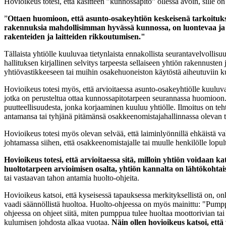
Hovioikeus totesi, että käsitteen ”kunnossapito” ollessa avoin, sille o
”
Ottaen huomioon, että asunto-osakeyhtiön keskeisenä tarkoituks
rakennuksia mahdollisimman hyvässä kunnossa, on luontevaa ja pe
rakenteiden ja laitteiden rikkoutumisen."
Tällaista yhtiölle kuuluvaa tietynlaista ennakollista seurantavelvol
hallituksen kirjallinen selvitys tarpeesta sellaiseen yhtiön rakennust
yhtiövastikkeeseen tai muihin osakehuoneiston käytöstä aiheutuviin k
Hovioikeus totesi myös, että arvioitaessa asunto-osakeyhtiölle kuuluva
jotka on perusteltua ottaa kunnossapitotarpeen seurannassa huomioon.
puutteellisuudesta, jonka korjaaminen kuuluu yhtiölle. Ilmoitus on te
antamansa tai tyhjänä pitämänsä osakkeenomistajahallinnassa olevan 
Hovioikeus totesi myös olevan selvää, että laiminlyönnillä ehkäistä va
johtamassa siihen, että osakkeenomistajalle tai muulle henkilölle lop
Hovioikeus totesi, että arvioitaessa sitä, milloin yhtiön voidaan k
huoltotarpeen arvioimisen osalta, yhtiön kannalta on lähtökohtaise
tai vastaavan tahon antamia huolto-ohjeita.
Hovioikeus katsoi, että kyseisessä tapauksessa merkityksellistä on, 
vaadi säännöllistä huoltoa. Huolto-ohjeessa on myös mainittu: "Pumppu
ohjeessa on ohjeet siitä, miten pumppua tulee huoltaa moottorivian tai t
kulumisen johdosta alkaa vuotaa.
Näin ollen hovioikeus katsoi, että