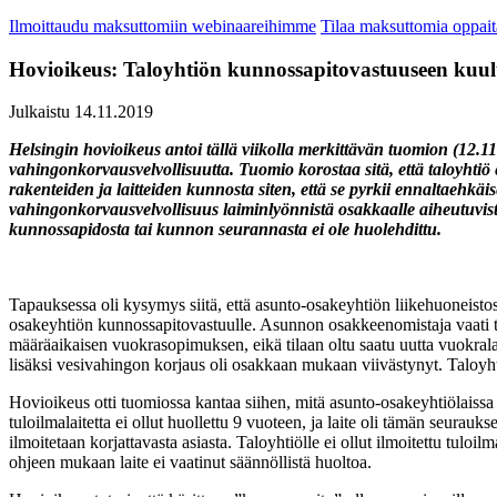
Ilmoittaudu maksuttomiin webinaareihimme
Tilaa maksuttomia oppa
Hovioikeus: Taloyhtiön kunnossapitovastuuseen kuu
Julkaistu 14.11.2019
Helsingin hovioikeus antoi tällä viikolla merkittävän tuomion (12.
vahingonkorvausvelvollisuutta. Tuomio korostaa sitä, että taloyhtiö 
rakenteiden ja laitteiden kunnosta siten, että se pyrkii ennaltaehkä
vahingonkorvausvelvollisuus laiminlyönnistä osakkaalle aiheutuvist
kunnossapidosta tai kunnon seurannasta ei ole huolehdittu.
Tapauksessa oli kysymys siitä, että asunto-osakeyhtiön liikehuoneisto
osakeyhtiön kunnossapitovastuulle. Asunnon osakkeenomistaja vaati t
määräaikaisen vuokrasopimuksen, eikä tilaan oltu saatu uutta vuokralai
lisäksi vesivahingon korjaus oli osakkaan mukaan viivästynyt. Taloyht
Hovioikeus otti tuomiossa kantaa siihen, mitä asunto-osakeyhtiölaissa
tuloilmalaitetta ei ollut huollettu 9 vuoteen, ja laite oli tämän seurau
ilmoitetaan korjattavasta asiasta. Taloyhtiölle ei ollut ilmoitettu tuloi
ohjeen mukaan laite ei vaatinut säännöllistä huoltoa.