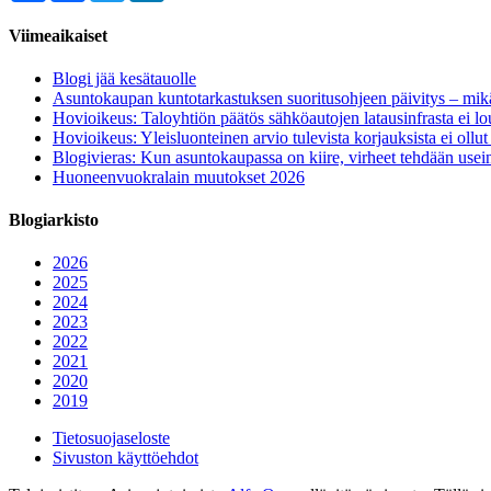
Viimeaikaiset
Blogi jää kesätauolle
Asuntokaupan kuntotarkastuksen suoritusohjeen päivitys – mik
Hovioikeus: Taloyhtiön päätös sähköautojen latausinfrasta ei l
Hovioikeus: Yleisluonteinen arvio tulevista korjauksista ei ollu
Blogivieras: Kun asuntokaupassa on kiire, virheet tehdään usein
Huoneenvuokralain muutokset 2026
Blogiarkisto
2026
2025
2024
2023
2022
2021
2020
2019
Tietosuojaseloste
Sivuston käyttöehdot