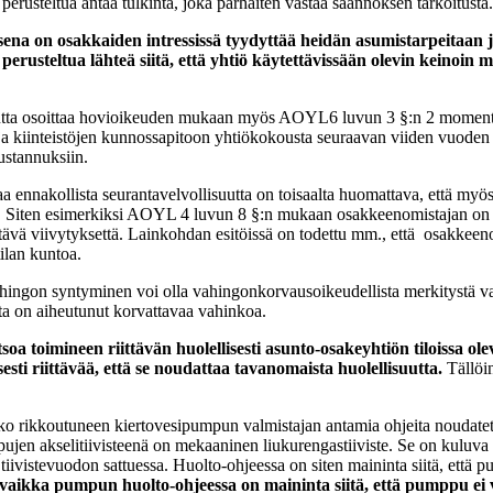
n perusteltua antaa tulkinta, joka parhaiten vastaa säännöksen tarkoitust
ena on osakkaiden intressissä tyydyttää heidän asumistarpeitaan 
rusteltua lähteä siitä, että yhtiö käytettävissään olevin keinoin
lisuutta osoittaa hovioikeuden mukaan myös AOYL6 luvun 3 §:n 2 momenti
en ja kiinteistöjen kunnossapitoon yhtiökokousta seuraavan viiden vuode
ustannuksiin.
a ennakollista seurantavelvollisuutta on toisaalta huomattava, että myös
 Siten esimerkiksi AOYL 4 luvun 8 §:n mukaan osakkeenomistajan on ilmo
htävä viivytyksettä. Lainkohdan esitöissä on todettu mm., että osakkeeno
tilan kuntoa.
hingon syntyminen voi olla vahingonkorvausoikeudellista merkitystä vain 
ulta on aiheutunut korvattavaa vahinkoa.
atsoa toimineen riittävän huolellisesti asunto-osakeyhtiön tiloissa ol
sti riittävää, että se noudattaa tavanomaista huolellisuutta.
Tällöin
onko rikkoutuneen kiertovesipumpun valmistajan antamia ohjeita noudat
jen akselitiivisteenä on mekaaninen liukurengastiiviste. Se on kuluva 
iivistevuodon sattuessa. Huolto-ohjeessa on siten maininta siitä, että pum
 vaikka pumpun huolto-ohjeessa on maininta siitä, että pumppu ei va