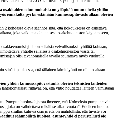
a. Hovioikeus viittasi AOYL 1 luvun 5 §:ään ja lain esitöihin.
ja osakkaiden edun mukaista on ylläpitää muun ohella yhtiön
 myös ennakolta pyrkii estämään kunnossapitovastuullaan olevien
n 2 kohdassa oleva säännös siitä, että kokouksessa on esitettävä
n aikana, joka vaikuttaa olennaisesti osakehuoneiston käyttämiseen,
 osakkeenomistajalla on sellaisia velvollisuuksia yhtiötä kohtaan,
itettava yhtiölle sellaisesta osakehuoneiston viasta tai
mistajan olisi tavanomaisella tavalla seurattava myös vuokralle
siinä tapauksessa, että tällainen laiminlyönti on ollut osaltaan
evien yhtiön kunnossapitovastuulla olevien teknisten laitteiden
 lähtökohtaisesti riittävää on, että yhtiö noudattaa laitteen valmistajan
ettu. Pumpun huolto-ohjeesta ilmenee, että Kolmeksin pumput eivät
osa, joka on vaihdettava mikäli se alkaa vuotaa”. Edelleen huolto-
ppu sisältää kuluvia osia ja että on mahdollista, että tiiviste voi
atinut säännöllistä huoltoa, asuntoyhtiö ei perustellusti ole