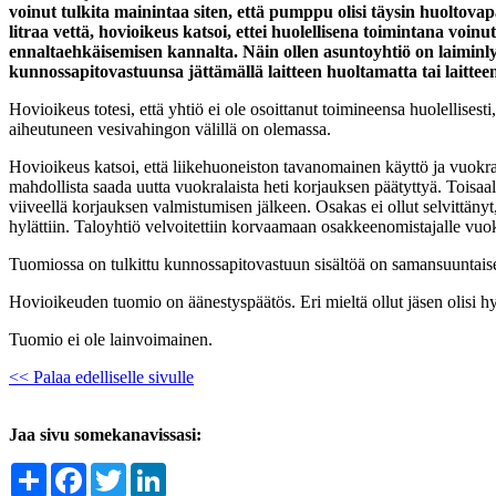
voinut tulkita mainintaa siten, että pumppu olisi täysin huoltovapa
litraa vettä, hovioikeus katsoi, ettei huolellisena toimintana voinu
ennaltaehkäisemisen kannalta. Näin ollen asuntoyhtiö on laiminl
kunnossapitovastuunsa jättämällä laitteen huoltamatta tai laitte
Hovioikeus totesi, että yhtiö ei ole osoittanut toimineensa huolellise
aiheutuneen vesivahingon välillä on olemassa.
Hovioikeus katsoi, että liikehuoneiston tavanomainen käyttö ja vuokraam
mahdollista saada uutta vuokralaista heti korjauksen päätyttyä. Toisaal
viiveellä korjauksen valmistumisen jälkeen. Osakas ei ollut selvittäny
hylättiin. Taloyhtiö velvoitettiin korvaamaan osakkeenomistajalle vuo
Tuomiossa on tulkittu kunnossapitovastuun sisältöä on samansuuntais
Hovioikeuden tuomio on äänestyspäätös. Eri mieltä ollut jäsen olisi h
Tuomio ei ole lainvoimainen.
<< Palaa edelliselle sivulle
Jaa sivu somekanavissasi:
Share
Facebook
Twitter
LinkedIn