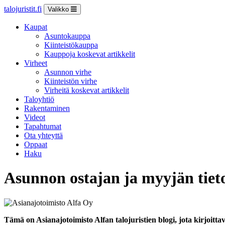
talojuristit.fi
Valikko
Kaupat
Asuntokauppa
Kiinteistökauppa
Kauppoja koskevat artikkelit
Virheet
Asunnon virhe
Kiinteistön virhe
Virheitä koskevat artikkelit
Taloyhtiö
Rakentaminen
Videot
Tapahtumat
Ota yhteyttä
Oppaat
Haku
Asunnon ostajan ja myyjän tie
Tämä on Asianajotoimisto Alfan talojuristien blogi, jota kirjoit