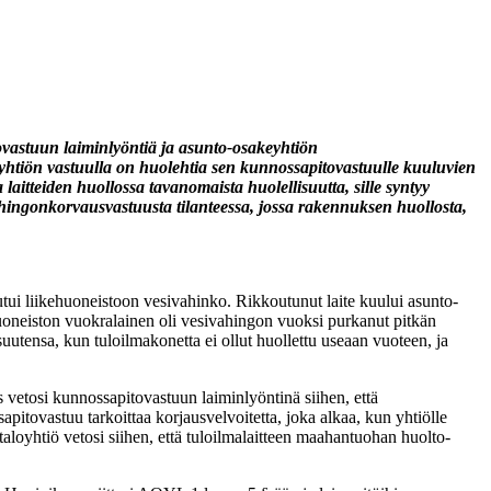
ovastuun laiminlyöntiä ja asunto-osakeyhtiön
aloyhtiön vastuulla on huolehtia sen kunnossapitovastuulle kuuluvien
laitteiden huollossa tavanomaista huolellisuutta, sille syntyy
ahingonkorvausvastuusta tilanteessa, jossa rakennuksen huollosta,
tui liikehuoneistoon vesivahinko. Rikkoutunut laite kuului asunto-
oneiston vuokralainen oli vesivahingon vuoksi purkanut pitkän
uutensa, kun tuloilmakonetta ei ollut huollettu useaan vuoteen, ja
 vetosi kunnossapitovastuun laiminlyöntinä siihen, että
sapitovastuu tarkoittaa korjausvelvoitetta, joka alkaa, kun yhtiölle
i taloyhtiö vetosi siihen, että tuloilmalaitteen maahantuohan huolto-