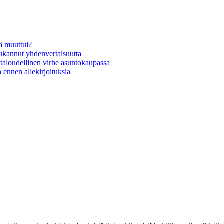
ä muuttui?
oukannut yhdenvertaisuutta
t taloudellinen virhe asuntokaupassa
 ennen allekirjoituksia