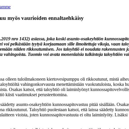
itamme
luu myös vaurioiden ennaltaehkäisy
11.2019 nro 1432) asiassa, joka koski asunto-osakeyhtiön kunnossapit
ei voi pelkästään tyytyä korjaamaan sille ilmoitettuja vikoja, vaan t
isemään niiden rikkoutumisen. Jos taloyhtiö ei noudata rakennusten ja 
a vahingoista. Tuomio voi avata monenlaisia tulkintoja taloyhtiön v
ssa olleen tuloilmakoneen kiertovesipumppu oli rikkoutunut, mistä aiheu
aloyhtiöltä vahingonkorvausta menettämistään vuokratuloista, koska hu
sta. Osakas katsoi, että taloyhtiö oli laiminlyönyt kunnossapitovelvollis
iö kiisti vaatimukset perusteettomina.
 säädetty asunto-osakeyhtiön kunnossapitovastuu pitää sisällään. Osakas
ksena rikkoutunut. Taloyhtiö puolestaan katsoi, että laissa säädetty kunnos
lmalaitteen vioista, joten kunnossapitovastuuta ei oltu laiminlyöty. Lisäks