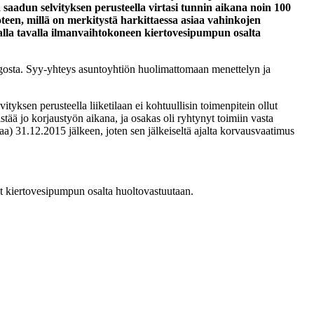
sa saadun selvityksen perusteella virtasi tunnin aikana noin 100
 vuoteen, millä on merkitystä harkittaessa asiaa vahinkojen
alla tavalla ilmanvaihtokoneen kiertovesipumpun osalta
hingosta. Syy-yhteys asuntoyhtiön huolimattomaan menettelyn ja
tyksen perusteella liiketilaan ei kohtuullisin toimenpitein ollut
stää jo korjaustyön aikana, ja osakas oli ryhtynyt toimiin vasta
aa) 31.12.2015 jälkeen, joten sen jälkeiseltä ajalta korvausvaatimus
yt kiertovesipumpun osalta huoltovastuutaan.