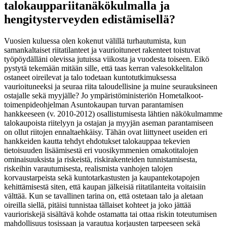
talokauppariitanäkökulmalla ja
hengitysterveyden edistämisellä?
Vuosien kuluessa olen kokenut välillä turhautumista, kun
samankaltaiset riitatilanteet ja vaurioituneet rakenteet toistuvat
työpöydälläni olevissa jutuissa viikosta ja vuodesta toiseen. Eikö
pystytä tekemään mitään sille, että taas kerran valesokkelitalon
ostaneet oireilevat ja talo todetaan kuntotutkimuksessa
vaurioituneeksi ja seuraa riita taloudellisine ja muine seurauksineen
ostajalle sekä myyjälle? Jo ympäristöministeriön Hometalkoot-
toimenpideohjelman Asuntokaupan turvan parantamisen
hankkeeseen (v. 2010-2012) osallistumisesta lähtien näkökulmamme
talokaupoista riitelyyn ja ostajan ja myyjän aseman parantamiseen
on ollut riitojen ennaltaehkäisy. Tähän ovat liittyneet useiden eri
hankkeiden kautta tehdyt ehdotukset talokauppaa tekevien
tietoisuuden lisäämisestä eri vuosikymmenien omakotitalojen
ominaisuuksista ja riskeistä, riskirakenteiden tunnistamisesta,
riskeihin varautumisesta, realismista vanhojen talojen
korvaustarpeista sekä kuntotarkastusten ja kaupantekotapojen
kehittämisestä siten, että kaupan jälkeisiä riitatilanteita voitaisiin
välttää. Kun se tavallinen tarina on, että ostetaan talo ja aletaan
oireilla siellä, pitäisi tunnistaa tällaiset kohteet ja joko jättää
vaurioriskejä sisältävä kohde ostamatta tai ottaa riskin toteutumisen
mahdollisuus tosissaan ja varautua korjausten tarpeeseen sekä