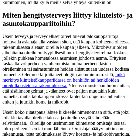
kummoinen, mutta kyllä meillä selvä yhteys kuitenkin on.
Miten hengitysterveys liittyy kiinteistö- ja
asuntokauppariitoihin?
Usein terveys ja terveydelliset oireet tulevat talokauppariitoja
hoitavalla asianajajalla vastaan siten, että kaupan kohteena olleessa
rakennuksessa aletaan oireilla kaupan jälkeen. Mikrobivaurioiden
aiheuttama oireilu on tyypillisesti mm. hengitystieoireilua. Joskus
jollekin puhkeaa hometalossa asumisen johdosta astma. Erityisen
raskaalta voi perheen vanhemmista tuntua perheen lasten
oireileminen tai sairastuminen heidän altistuttuaan uudessa kodissa
homeelle. Olemme kirjoittaneet blogiin aiemmin mm. siitä,
mikä
merkitys kiinteistökauppariidassa on henkilön tai henkilöiden
oireilulla ostetussa rakennuksessa.
Yleensä muistetaan huomauttaa,
että sisäilmaongelmat ja -tilanteet ovat paljon muutakin kuin
hometta, mutta talokauppariidoissa kuitenkin ongelmia aiheuttaa
eniten ja juurikin home ja mikrobit.
Usein koko riitatapaus lähtee liikkeelle nimenomaan siitä, että joku
jollakin tavalla oireilee talossa ja oireilun syytä lähdetään
selvittämään. Oireilija on useimmiten kiinteistön omistaja itse tai
joku perheenjäsen tai muu läheinen. Omistaja päätyy tutkimaan
rakennusta, josta tutkimuksissa löytyy kosteus- ja mikrobivaurioita,