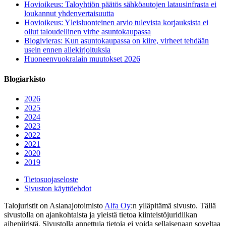
Hovioikeus: Taloyhtiön päätös sähköautojen latausinfrasta ei
loukannut yhdenvertaisuutta
Hovioikeus: Yleisluonteinen arvio tulevista korjauksista ei
ollut taloudellinen virhe asuntokaupassa
Blogivieras: Kun asuntokaupassa on kiire, virheet tehdään
usein ennen allekirjoituksia
Huoneenvuokralain muutokset 2026
Blogiarkisto
2026
2025
2024
2023
2022
2021
2020
2019
Tietosuojaseloste
Sivuston käyttöehdot
Talojuristit on Asianajotoimisto
Alfa Oy
:n ylläpitämä sivusto. Tällä
sivustolla on ajankohtaista ja yleistä tietoa kiinteistöjuridiikan
aihepiiristä. Sivustolla annettuja tietoja ei voida sellaisenaan soveltaa