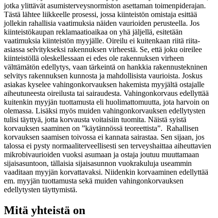
jotka ylittävät asumisterveysnormiston asettaman toimenpiderajan.
Tästä lähtee liikkeelle prosessi, jossa kiinteistön omistaja esittää
jollekin rahallisia vaatimuksia näiden vaurioiden perusteella. Jos
kiinteistökaupan reklamaatioaikaa on yhä jäljellä, esitetään
vaatimuksia kiinteistön myyjälle. Oireilu ei kuitenkaan riitä riita-
asiassa selvitykseksi rakennuksen virheestä. Se, että joku oireilee
kiinteistöllä oleskellessaan ei edes ole rakennuksen virheen
välttämätön edellytys, vaan tärkeintä on hankkia rakennustekninen
selvitys rakennuksen kunnosta ja mahdollisista vaurioista. Joskus
asiakas kyselee vahingonkorvauksen hakemista myyjältä ostajalle
aiheutuneesta oireilusta tai sairaudesta. Vahingonkorvaus edellyttää
kuitenkin myyjän tuottamusta eli huolimattomuutta, jota harvoin on
olemassa. Lisäksi myös muiden vahingonkorvauksen edellytysten
tulisi täyttyä, jotta korvausta voitaisiin tuomita. Näistä syistä
korvauksen saaminen on ”käytännössä teoreettista”. Rahallisen
korvauksen saamisen toivossa ei kannata sairastaa. Sen sijaan, jos
talossa ei pysty normaaliterveellisesti sen terveyshaittaa aiheuttavien
mikrobivaurioiden vuoksi asumaan ja ostaja joutuu muuttamaan
sijaisasuntoon, tällaisia sijaisasunnon vuokrakuluja useammin
vaaditaan myyjän korvattavaksi. Niidenkin korvaaminen edellyttää
em. myyjän tuottamusta sekä muiden vahingonkorvauksen
edellytysten täyttymistä.
Mitä yhteistä on