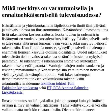
Mikä merkitys on varautumisella ja
ennaltaehkäisemisellä tulevaisuudessa?
Elämäämme ja yhteiskuntaamme läpileikkaavin ilmiö tänä päivänä
ja tulevaisuudessa on ilmastonmuutos. Käytännössä ilmastonmuutos
lisää rakenteiden kosteusrasitusta, koska tuulien ja sademäärän
lisääntymisen vuoksi viistosaderasitus lisääntyy. Lisäksi talvella sade
ei tulee enää yhtä usein lumena, vaan vetenä, joka imeytyy helposti
rakenteisiin. Kun lämpötila nousee, syksyllä ja talvella on aiempaa
enemmän homeen kasvulle otollisia olosuhteita. Uudet rakennukset
tulee tämän tiedon valossa rakentaa sietämään kosteutta nykyistä
paremmin. Jo rakennettuja rakennuksia emme voi kuitenkaan
rakentamisella enää parantaa. Vanhojen talojen ominaisuuksien ja
riskien ymmärtäminen ja korjaustarpeisiin varautuminen nousevat
vielä nykyistä tärkeämpään rooliin. Voit lukea tarkempaa
tietoa ilmastonmuutoksen vaikutuksista rakennuksiin
asiantuntijavieraidemme
tekniikan tohtori Toni
Pakkalan kirjoituksesta
sekä
FT, RTA Annina Salmelan
kirjoituksesta
.
Ilmastonmuutos on kehityskulku, joka on isompi kuin yksittäinen
ostajan ja myyjän välinen riitatapaus. Tämä kehityskulku ei voi olla
vaikuttamatta myöskin riitatapauksiin. Olemme kirjoittaneet