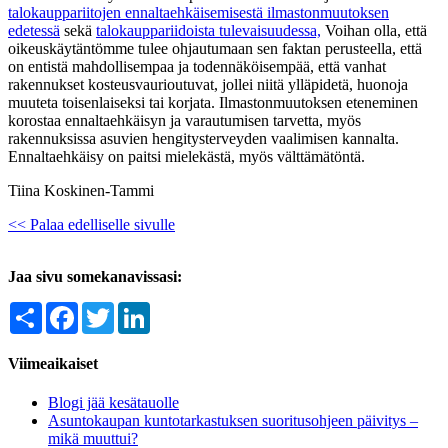
talokauppariitojen ennaltaehkäisemisestä ilmastonmuutoksen
edetessä
sekä
talokauppariidoista tulevaisuudessa,
Voihan olla, että
oikeuskäytäntömme tulee ohjautumaan sen faktan perusteella, että
on entistä mahdollisempaa ja todennäköisempää, että vanhat
rakennukset kosteusvaurioutuvat, jollei niitä ylläpidetä, huonoja
muuteta toisenlaiseksi tai korjata. Ilmastonmuutoksen eteneminen
korostaa ennaltaehkäisyn ja varautumisen tarvetta, myös
rakennuksissa asuvien hengitysterveyden vaalimisen kannalta.
Ennaltaehkäisy on paitsi mielekästä, myös välttämätöntä.
Tiina Koskinen-Tammi
<< Palaa edelliselle sivulle
Jaa sivu somekanavissasi:
Share
Facebook
Twitter
LinkedIn
Viimeaikaiset
Blogi jää kesätauolle
Asuntokaupan kuntotarkastuksen suoritusohjeen päivitys –
mikä muuttui?