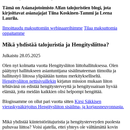
Tämä on Asianajotoimisto Alfan talojuristien blogi, jota
kirjoittavat asianajajat Tiina Koskinen-Tammi ja Leena
Laurila.
Ilmoittaudu maksuttomiin webinaareihimme
Tilaa maksuttomia
oppaitamme
Mikä yhdistää talojuristia ja Hengitysliittoa?
Julkaistu 28.05.2025
Olen nyt kolmatta vuotta Hengitysliiton liittohallituksessa. Olen
päätynyt hallitukseen asiantuntijana sisäilmateeman tiimoilta ja
hallitustyö liitossa ylipäätään tuntuu merkitykselliseltä.
Hengitysliiton nettisivuillekin
kirjatun mission mukaan liiton
tehtävänä on edistää hengitysterveyttä ja hengityssairaan hyvää
elämää, jotta meidän kaikkien olisi helpompi hengittää.
Blogissamme on ollut pari vuotta sitten
Kirsi Säkkisen
vieraskynäkirjoitus Hengitysliiton sisäilma- ja korjausneuvonnasta.
Mikä yhdistää kiinteistöriitajuristia ja hengitysterveyden puolesta
puhuvaa liittoa? Voisi ajatella, ettei yhteys ole välttämättä kovin