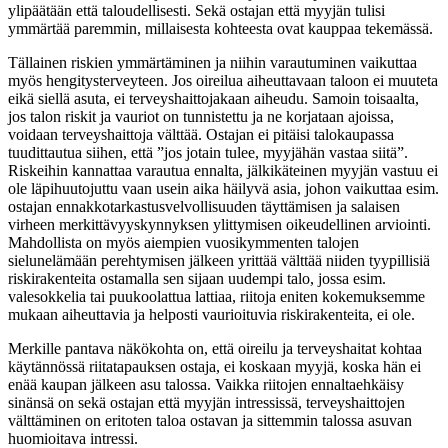
ylipäätään että taloudellisesti. Sekä ostajan että myyjän tulisi
ymmärtää paremmin, millaisesta kohteesta ovat kauppaa tekemässä.
Tällainen riskien ymmärtäminen ja niihin varautuminen vaikuttaa
myös hengitysterveyteen. Jos oireilua aiheuttavaan taloon ei muuteta
eikä siellä asuta, ei terveyshaittojakaan aiheudu. Samoin toisaalta,
jos talon riskit ja vauriot on tunnistettu ja ne korjataan ajoissa,
voidaan terveyshaittoja välttää. Ostajan ei pitäisi talokaupassa
tuudittautua siihen, että ”jos jotain tulee, myyjähän vastaa siitä”.
Riskeihin kannattaa varautua ennalta, jälkikäteinen myyjän vastuu ei
ole läpihuutojuttu vaan usein aika häilyvä asia, johon vaikuttaa esim.
ostajan ennakkotarkastusvelvollisuuden täyttämisen ja salaisen
virheen merkittävyyskynnyksen ylittymisen oikeudellinen arviointi.
Mahdollista on myös aiempien vuosikymmenten talojen
sielunelämään perehtymisen jälkeen yrittää välttää niiden tyypillisiä
riskirakenteita ostamalla sen sijaan uudempi talo, jossa esim.
valesokkelia tai puukoolattua lattiaa, riitoja eniten kokemuksemme
mukaan aiheuttavia ja helposti vaurioituvia riskirakenteita, ei ole.
Merkille pantava näkökohta on, että oireilu ja terveyshaitat kohtaa
käytännössä riitatapauksen ostaja, ei koskaan myyjä, koska hän ei
enää kaupan jälkeen asu talossa. Vaikka riitojen ennaltaehkäisy
sinänsä on sekä ostajan että myyjän intressissä, terveyshaittojen
välttäminen on eritoten taloa ostavan ja sittemmin talossa asuvan
huomioitava intressi.