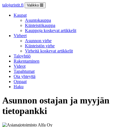
talojuristit.fi
Valikko
Kaupat
Asuntokauppa
Kiinteistökauppa
Kauppoja koskevat artikkelit
Virheet
Asunnon virhe
Kiinteistön virhe
Virheitä koskevat artikkelit
Taloyhtiö
Rakentaminen
Videot
Tapahtumat
Ota yhteyttä
Oppaat
Haku
Asunnon ostajan ja myyjän
tietopankki