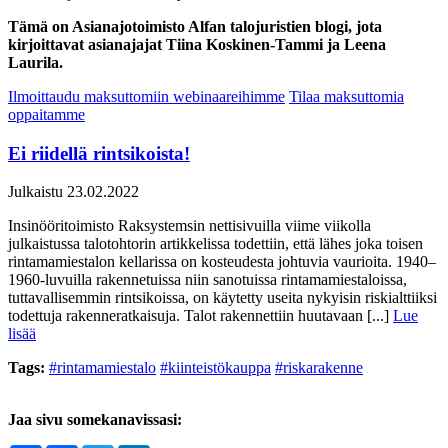
Tämä on Asianajotoimisto Alfan talojuristien blogi, jota
kirjoittavat asianajajat Tiina Koskinen-Tammi ja Leena
Laurila.
Ilmoittaudu maksuttomiin webinaareihimme
Tilaa maksuttomia
oppaitamme
Ei riidellä rintsikoista!
Julkaistu 23.02.2022
Insinööritoimisto Raksystemsin nettisivuilla viime viikolla
julkaistussa talotohtorin artikkelissa todettiin, että lähes joka toisen
rintamamiestalon kellarissa on kosteudesta johtuvia vaurioita. 1940–
1960-luvuilla rakennetuissa niin sanotuissa rintamamiestaloissa,
tuttavallisemmin rintsikoissa, on käytetty useita nykyisin riskialttiiksi
todettuja rakenneratkaisuja. Talot rakennettiin huutavaan [...]
Lue
lisää
Tags:
#rintamamiestalo
#kiinteistökauppa
#riskarakenne
Jaa sivu somekanavissasi: