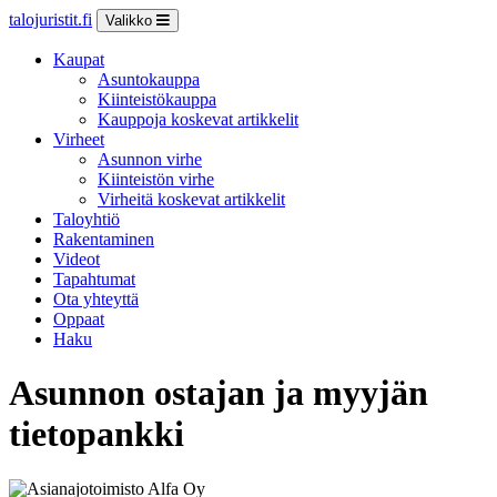
talojuristit.fi
Valikko
Kaupat
Asuntokauppa
Kiinteistökauppa
Kauppoja koskevat artikkelit
Virheet
Asunnon virhe
Kiinteistön virhe
Virheitä koskevat artikkelit
Taloyhtiö
Rakentaminen
Videot
Tapahtumat
Ota yhteyttä
Oppaat
Haku
Asunnon ostajan ja myyjän
tietopankki