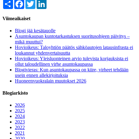
Share
Facebook
Twitter
LinkedIn
Viimeaikaiset
Blogi jää kesätauolle
Asuntokaupan kuntotarkastuksen suoritusohjeen päivitys –
mikä muuttui?
Hovioikeus: Taloyhtiön päätös sähköautojen latausinfrasta ei
loukannut yhdenvertaisuutta
Hovioikeus: Yleisluonteinen arvio tulevista korjauksista ei
ollut taloudellinen virhe asuntokaupassa
Blogivieras: Kun asuntokaupassa on kiire, virheet tehdään
usein ennen allekirjoituksia
Huoneenvuokralain muutokset 2026
Blogiarkisto
2026
2025
2024
2023
2022
2021
2020