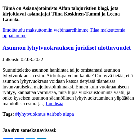
Tämä on Asianajotoimisto Alfan talojuristien blogi, jota
kirjoittavat asianajajat Tiina Koskinen-Tammi ja Leena
Laurila.
Ilmoittaudu maksuttomiin webinaareihimme
Tilaa maksuttomia
oppaitamme
Asunnon lyhytvuokrauksen juridiset ulottuvuudet
Julkaistu 02.03.2022
Suunnitteletko asunnon hankintaa tai jo omistamasi asunnon
lyhytvuokrausta esim. Airbnb-palvelun kautta? On hyvä tietää, että
asunnon lyhytvuokraus voidaan katsoa tietyissä tilanteissa
luvanvaraiseksi majoitustoiminnaksi. Ennen kuin vuokraamiseen
ryhtyy, kannattaa varmistaa, mitä lupia vuokraustoiminta vaatii, ja
onko kyseisen asunnon säännöllinen lyhytvuokraaminen ylipäätään
mahdollista esim. [...]
Lue lisää
Tags:
#lyhytvuokraus
#airbnb
#lupa
Jaa sivu somekanavissasi: