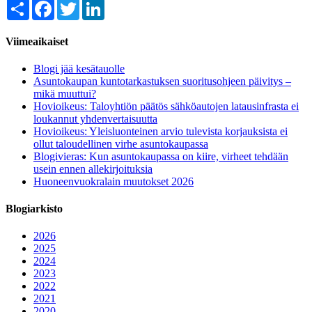
Share
Facebook
Twitter
LinkedIn
Viimeaikaiset
Blogi jää kesätauolle
Asuntokaupan kuntotarkastuksen suoritusohjeen päivitys –
mikä muuttui?
Hovioikeus: Taloyhtiön päätös sähköautojen latausinfrasta ei
loukannut yhdenvertaisuutta
Hovioikeus: Yleisluonteinen arvio tulevista korjauksista ei
ollut taloudellinen virhe asuntokaupassa
Blogivieras: Kun asuntokaupassa on kiire, virheet tehdään
usein ennen allekirjoituksia
Huoneenvuokralain muutokset 2026
Blogiarkisto
2026
2025
2024
2023
2022
2021
2020