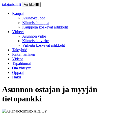
talojuristit.fi
Valikko
Kaupat
Asuntokauppa
Kiinteistökauppa
Kauppoja koskevat artikkelit
Virheet
Asunnon virhe
Kiinteistön virhe
Virheitä koskevat artikkelit
Taloyhtiö
Rakentaminen
Videot
Tapahtumat
Ota yhteyttä
Oppaat
Haku
Asunnon ostajan ja myyjän
tietopankki