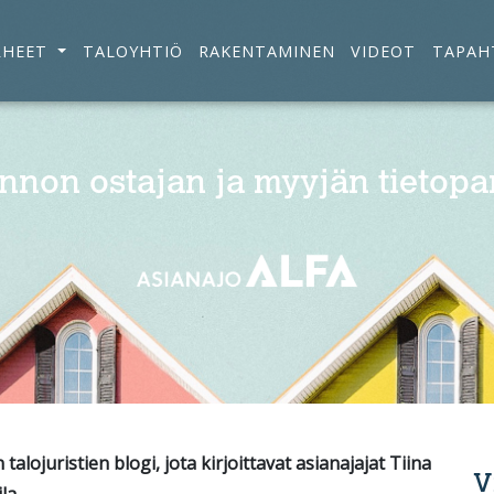
RHEET
TALOYHTIÖ
RAKENTAMINEN
VIDEOT
TAPAH
nnon ostajan ja myyjän tietopa
alojuristien blogi, jota kirjoittavat asianajajat Tiina
V