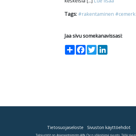
keskeisiä [...]
Lue lisää
Tags:
#rakentaminen
#cemerk
Jaa sivu somekanavissasi:
Share
Facebook
Twitter
LinkedIn
Tietosuojaseloste
Sivuston käyttöehdot
Talojuristit on Asianajotoimisto
Alfa Oy
:n ylläpitämä sivusto. Tällä sivus