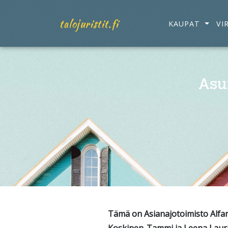
talojuristit.fi
KAUPAT
VI
Asu
Tämä on Asianajotoimisto Alfan t