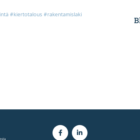
intä
#kiertotalous
#rakentamislaki
B
tolla