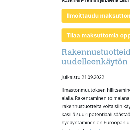
Koskinen-Tammi ja Leena Lauri
Ilmoittaudu maksutto
Tilaa maksuttomia o
Rakennustuotteid
uudelleenkäytön 
Julkaistu 21.09.2022
Ilmastonmuutoksen hillitsemine
alalla. Rakentaminen toimalana
rakennustuotteita voitaisiin kä
käsillä suuri potentiaali sääs
hyödyntäminen on Euroopan un