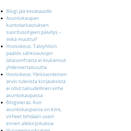
Blogi jää kesätauolle
Asuntokaupan
kuntotarkastuksen
suoritusohjeen päivitys –
mikä muuttui?
Hovioikeus: Taloyhtiön
päätös sähköautojen
latausinfrasta ei loukannut
yhdenvertaisuutta
Hovioikeus: Yleisluonteinen
arvio tulevista korjauksista
ei ollut taloudellinen virhe
asuntokaupassa
Blogivieras: Kun
asuntokaupassa on kiire,
virheet tehdään usein
ennen allekirjoituksia
Huoneenvuokralain