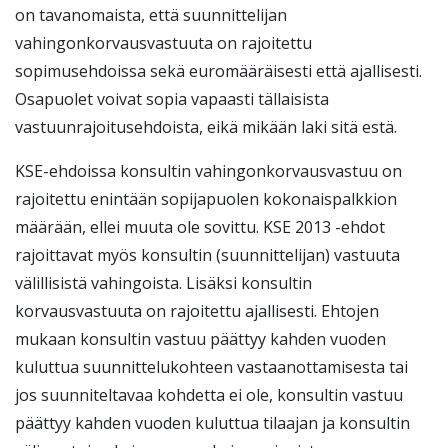
on tavanomaista, että suunnittelijan
vahingonkorvausvastuuta on rajoitettu
sopimusehdoissa sekä euromääräisesti että ajallisesti.
Osapuolet voivat sopia vapaasti tällaisista
vastuunrajoitusehdoista, eikä mikään laki sitä estä.
KSE-ehdoissa konsultin vahingonkorvausvastuu on
rajoitettu enintään sopijapuolen kokonaispalkkion
määrään, ellei muuta ole sovittu. KSE 2013 -ehdot
rajoittavat myös konsultin (suunnittelijan) vastuuta
välillisistä vahingoista. Lisäksi konsultin
korvausvastuuta on rajoitettu ajallisesti. Ehtojen
mukaan konsultin vastuu päättyy kahden vuoden
kuluttua suunnittelukohteen vastaanottamisesta tai
jos suunniteltavaa kohdetta ei ole, konsultin vastuu
päättyy kahden vuoden kuluttua tilaajan ja konsultin