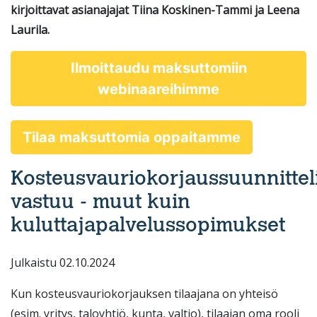
kirjoittavat asianajajat Tiina Koskinen-Tammi ja Leena
Laurila.
Ilmoittaudu maksuttomiin
webinaareihimme
Tilaa maksuttomia oppaitamme
Kosteusvauriokorjaussuunnittel
vastuu - muut kuin
kuluttajapalvelussopimukset
Julkaistu 02.10.2024
Kun kosteusvauriokorjauksen tilaajana on yhteisö
(esim. yritys, taloyhtiö, kunta, valtio), tilaajan oma rooli