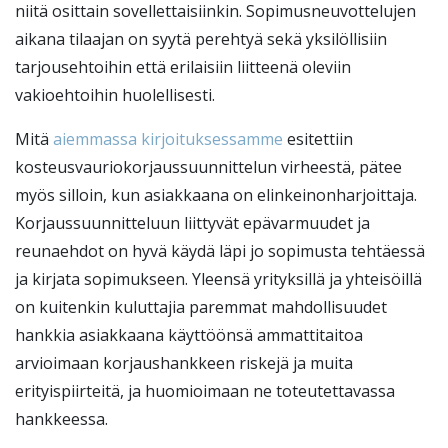
niitä osittain sovellettaisiinkin. Sopimusneuvottelujen
aikana tilaajan on syytä perehtyä sekä yksilöllisiin
tarjousehtoihin että erilaisiin liitteenä oleviin
vakioehtoihin huolellisesti.
Mitä
aiemmassa kirjoituksessamme
esitettiin
kosteusvauriokorjaussuunnittelun virheestä, pätee
myös silloin, kun asiakkaana on elinkeinonharjoittaja.
Korjaussuunnitteluun liittyvät epävarmuudet ja
reunaehdot on hyvä käydä läpi jo sopimusta tehtäessä
ja kirjata sopimukseen. Yleensä yrityksillä ja yhteisöillä
on kuitenkin kuluttajia paremmat mahdollisuudet
hankkia asiakkaana käyttöönsä ammattitaitoa
arvioimaan korjaushankkeen riskejä ja muita
erityispiirteitä, ja huomioimaan ne toteutettavassa
hankkeessa.