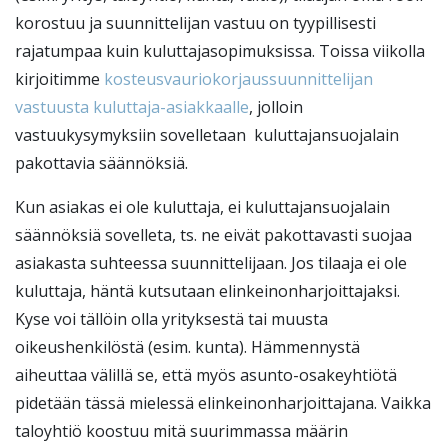
korostuu ja suunnittelijan vastuu on tyypillisesti
rajatumpaa kuin kuluttajasopimuksissa. Toissa viikolla
kirjoitimme
kosteusvauriokorjaussuunnittelijan
vastuusta kuluttaja-asiakkaalle
, jolloin
vastuukysymyksiin sovelletaan kuluttajansuojalain
pakottavia säännöksiä.
Kun asiakas ei ole kuluttaja, ei kuluttajansuojalain
säännöksiä sovelleta, ts. ne eivät pakottavasti suojaa
asiakasta suhteessa suunnittelijaan. Jos tilaaja ei ole
kuluttaja, häntä kutsutaan elinkeinonharjoittajaksi.
Kyse voi tällöin olla yrityksestä tai muusta
oikeushenkilöstä (esim. kunta). Hämmennystä
aiheuttaa välillä se, että myös asunto-osakeyhtiötä
pidetään tässä mielessä elinkeinonharjoittajana. Vaikka
taloyhtiö koostuu mitä suurimmassa määrin