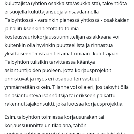
kuluttajista (yhtiön osakkaista/asukkaista), taloyhtiötä
ei suojella kuluttajansuojalainsäädännöllä.
Taloyhtiössä - varsinkin pienessä yhtiössä - osakkaiden
ja hallituksenkin tietotaito toimia
kosteusvauriokorjaussuunnittelijan asiakkaana voi
kuitenkin olla hyvinkin puutteellista ja rinnastua
yksittäiseen "mistään tietämättömään" kuluttajaan.
Taloyhtiön tulisikin tarvittaessa kääntyä
asiantuntijoiden puoleen, jotta korjausprojektit
onnistuvat ja myös eri osapuolten vastuut
ymmärretään oikein. Tilanne voi olla eri, jos taloyhtiöllä
on asiantunteva isännöitsijä tai erikseen palkattu
rakennuttajakonsultti, joka luotsaa korjausprojektia.
Esim. taloyhtiön toimiessa korjausurakan tai
korjaussuunnittelun tilaajana, tähän
sopimussuhteeseen ei ole olemassa omaa erityislakia,