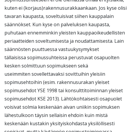
kuten ei (korjaus)rakennusurakkaankaan. Jos kyse olisi
tavaran kaupasta, soveltuisivat siihen kauppalain
säännökset. Kun kyse on palveluksen kaupasta,
puhutaan ennemminkin yleisten kauppaoikeudellisten
periaatteiden soveltumisesta ja noudattamisesta. Lain
säännösten puuttuessa vastuukysymykset
tällaisissa sopimussuhteissa perustuvat osapuolten
kesken solmittuun sopimukseen sekä
useimmiten sovellettavaksi sovittuihin yleisiin
sopimusehtoihin (esim. rakennusurakan yleiset
sopimusehdot YSE 1998 tai konsulttitoiminnan yleiset
sopimusehdot KSE 2013). Lähtökohtaisesti osapuolet
voisivat solmia keskenään aivan uniikin sopimuksen
lähestulkoon täysin sellaisin ehdoin kuin mistä
keskenään kustakin yksityiskohdasta yksilöllisesti
sopisivat, mutta käytännön sopimustoiminnassa