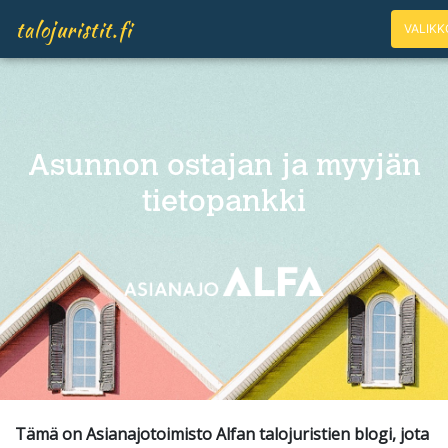
talojuristit.fi
VALIK
Asunnon ostajan ja myyjän
tietopankki
Tämä on Asianajotoimisto Alfan talojuristien blogi, jota