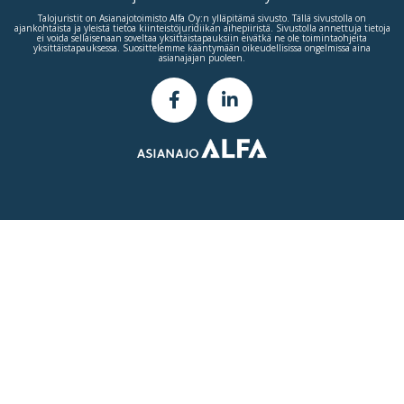
Talojuristit on Asianajotoimisto
Alfa Oy
:n ylläpitämä sivusto. Tällä sivustolla on
ajankohtaista ja yleistä tietoa kiinteistöjuridiikan aihepiiristä. Sivustolla annettuja tietoja
ei voida sellaisenaan soveltaa yksittäistapauksiin eivätkä ne ole toimintaohjeita
yksittäistapauksessa. Suosittelemme kääntymään oikeudellisissa ongelmissa aina
asianajajan puoleen.