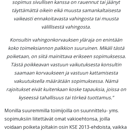
sopimus sivullisen kanssa on rauennut tai jäänyt
täyttämättä oikein eikä muusta samankaltaisesta
vaikeasti ennakoitavasta vahingosta tai muusta
välillisestä vahingosta.
Konsultin vahingonkorvauksen yläraja on enintään
koko toimeksiannon palkkion suuruinen. Mikäli tästä
poiketaan, on siitä mainittava erikseen sopimuksessa.
Tästä poikkeavan vastuun vaikutuksesta konsultin
saamaan korvaukseen ja vastuun kattamisesta
vakuutuksella määrätään sopimuksessa. Nämä
rajoitukset eivät kuitenkaan koske tapauksia, joissa on
kyseessä tahallisuus tai törkeä tuottamus.”
Monilla suuremmilla toimijoilla on suunnittelu- yms.
sopimuksiin liitettävät omat vakioehtonsa, joilla
voidaan poiketa joltakin osin KSE 2013-ehdoista, vaikka