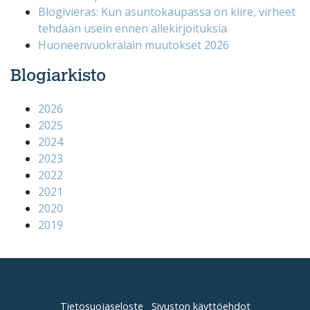
Blogivieras: Kun asuntokaupassa on kiire, virheet
tehdään usein ennen allekirjoituksia
Huoneenvuokralain muutokset 2026
Blogiarkisto
2026
2025
2024
2023
2022
2021
2020
2019
Tietosuojaseloste
Sivuston käyttöehdot