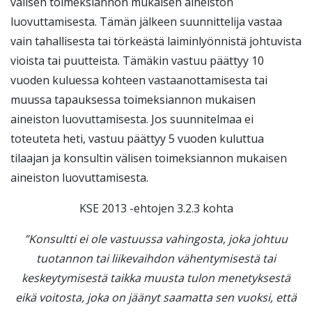
välisen toimeksiannon mukaisen aineiston
luovuttamisesta. Tämän jälkeen suunnittelija vastaa
vain tahallisesta tai törkeästä laiminlyönnistä johtuvista
vioista tai puutteista. Tämäkin vastuu päättyy 10
vuoden kuluessa kohteen vastaanottamisesta tai
muussa tapauksessa toimeksiannon mukaisen
aineiston luovuttamisesta. Jos suunnitelmaa ei
toteuteta heti, vastuu päättyy 5 vuoden kuluttua
tilaajan ja konsultin välisen toimeksiannon mukaisen
aineiston luovuttamisesta.
KSE 2013 -ehtojen 3.2.3 kohta
”Konsultti ei ole vastuussa vahingosta, joka johtuu
tuotannon tai liikevaihdon vähentymisestä tai
keskeytymisestä taikka muusta tulon menetyksestä
eikä voitosta, joka on jäänyt saamatta sen vuoksi, että