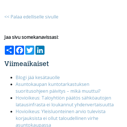
<< Palaa edelliselle sivulle
Jaa sivu somekanavissasi:
Share
Facebook
Twitter
LinkedIn
Viimeaikaiset
Blogi jää kesätauolle
Asuntokaupan kuntotarkastuksen
suoritusohjeen päivitys – mikä muuttui?
Hovioikeus: Taloyhtiön päätös sähköautojen
latausinfrasta ei loukannut yhdenvertaisuutta
Hovioikeus: Yleisluonteinen arvio tulevista
korjauksista ei ollut taloudellinen virhe
asuntokaupassa