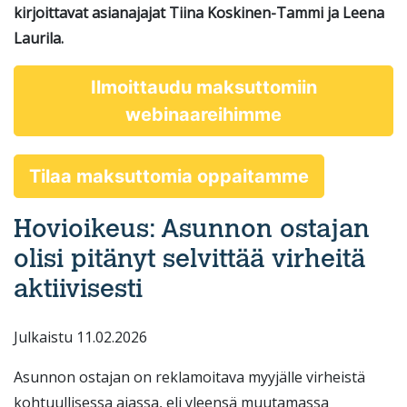
kirjoittavat asianajajat Tiina Koskinen-Tammi ja Leena
Laurila.
Ilmoittaudu maksuttomiin
webinaareihimme
Tilaa maksuttomia oppaitamme
Hovioikeus: Asunnon ostajan
olisi pitänyt selvittää virheitä
aktiivisesti
Julkaistu 11.02.2026
Asunnon ostajan on reklamoitava myyjälle virheistä
kohtuullisessa ajassa, eli yleensä muutamassa