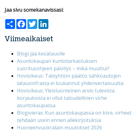
Jaa sivu somekanavissasi:
Share
Facebook
Twitter
LinkedIn
Viimeaikaiset
Blogi jää kesätauolle
Asuntokaupan kuntotarkastuksen
suoritusohjeen päivitys – mikä muuttui?
Hovioikeus: Taloyhtiön päätös sähköautojen
latausinfrasta ei loukannut yhdenvertaisuutta
Hovioikeus: Yleisluonteinen arvio tulevista
korjauksista ei ollut taloudellinen virhe
asuntokaupassa
Blogivieras: Kun asuntokaupassa on kiire, virheet
tehdään usein ennen allekirjoituksia
Huoneenvuokralain muutokset 2026