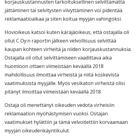
korjauskustannusten tarkoituksellinen selvittämättä
jättäminen tai selvitysten viivyttäminen voi pidentää
reklamaatioaikaa ja siten koitua myyjän vahingoksi.
Hovioikeus katsoi kuten käräjäoikeus, että ostajalla oli
ollut C Oy:n raportin jälkeen velvollisuus selvittää
kaupan kohteen virheitä ja niiden korjauskustannuksia.
Ostajalla oli ollut selvittämiseen vaadittava aika
huomioon ottaen viimeistään keväällä 2018
mahdollisuus ilmoittaa virheistä ja niitä koskevista
vaatimuksista myyjälle. Myös vesikaton virheistä olisi
pitänyt ilmoittaa viimeistään keväällä 2018.
Ostaja oli menettänyt oikeuden vedota virheisiin
reklamaation myöhästymisen vuoksi. Ostajan
vaatimukset hylättiin ja tämä velvoitettiin korvaamaan
myyjän oikeudenkäyntikulut.