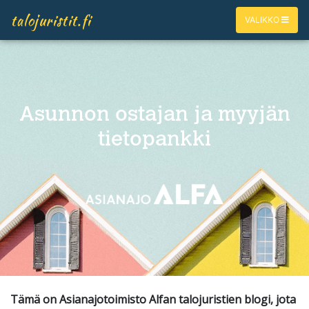
talojuristit.fi
VALIKKO
Asunnon ostajan ja myyjän
tietopankki
Tämä on Asianajotoimisto Alfan talojuristien blogi, jota