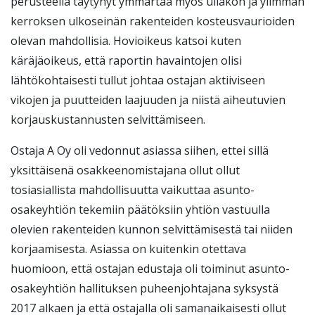
perusteella täytynyt ymmärtää myös ullakon ja ylimmän
kerroksen ulkoseinän rakenteiden kosteusvaurioiden
olevan mahdollisia. Hovioikeus katsoi kuten
käräjäoikeus, että raportin havaintojen olisi
lähtökohtaisesti tullut johtaa ostajan aktiiviseen
vikojen ja puutteiden laajuuden ja niistä aiheutuvien
korjauskustannusten selvittämiseen.
Ostaja A Oy oli vedonnut asiassa siihen, ettei sillä
yksittäisenä osakkeenomistajana ollut ollut
tosiasiallista mahdollisuutta vaikuttaa asunto-
osakeyhtiön tekemiin päätöksiin yhtiön vastuulla
olevien rakenteiden kunnon selvittämisestä tai niiden
korjaamisesta. Asiassa on kuitenkin otettava
huomioon, että ostajan edustaja oli toiminut asunto-
osakeyhtiön hallituksen puheenjohtajana syksystä
2017 alkaen ja että ostajalla oli samanaikaisesti ollut