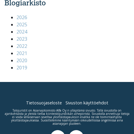
Blogiarkisto
2026
2025
2024
2023
2022
2021
2020
2019
Tietosuojaseloste
Sivuston käyttöehdot
Talojuristit on Asianajotoimisto
Alfa Oy
:n ylläpitämä sivusto. Tällä sivustolla on
ajankohtaista ja yleistä tietoa kiinteistöjuridiikan aihepiiristä. Sivustolla annettuja tietoja
ei voida sellaisenaan soveltaa yksittäistapauksiin eivätkä ne ole toimintaohjeita
yksittäistapauksessa. Suosittelemme kääntymään oikeudellisissa ongelmissa aina
asianajajan puoleen.