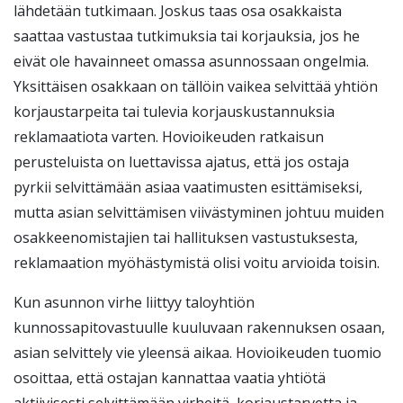
lähdetään tutkimaan. Joskus taas osa osakkaista
saattaa vastustaa tutkimuksia tai korjauksia, jos he
eivät ole havainneet omassa asunnossaan ongelmia.
Yksittäisen osakkaan on tällöin vaikea selvittää yhtiön
korjaustarpeita tai tulevia korjauskustannuksia
reklamaatiota varten. Hovioikeuden ratkaisun
perusteluista on luettavissa ajatus, että jos ostaja
pyrkii selvittämään asiaa vaatimusten esittämiseksi,
mutta asian selvittämisen viivästyminen johtuu muiden
osakkeenomistajien tai hallituksen vastustuksesta,
reklamaation myöhästymistä olisi voitu arvioida toisin.
Kun asunnon virhe liittyy taloyhtiön
kunnossapitovastuulle kuuluvaan rakennuksen osaan,
asian selvittely vie yleensä aikaa. Hovioikeuden tuomio
osoittaa, että ostajan kannattaa vaatia yhtiötä