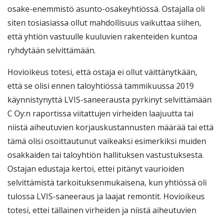
osake-enemmistö asunto-osakeyhtiössä. Ostajalla oli
siten tosiasiassa ollut mahdollisuus vaikuttaa siihen,
että yhtiön vastuulle kuuluvien rakenteiden kuntoa
ryhdytään selvittämään.
Hovioikeus totesi, että ostaja ei ollut väittänytkään,
että se olisi ennen taloyhtiössä tammikuussa 2019
käynnistynyttä LVIS-saneerausta pyrkinyt selvittämään
C Oy:n raportissa viitattujen virheiden laajuutta tai
niistä aiheutuvien korjauskustannusten määrää tai että
tämä olisi osoittautunut vaikeaksi esimerkiksi muiden
osakkaiden tai taloyhtiön hallituksen vastustuksesta.
Ostajan edustaja kertoi, ettei pitänyt vaurioiden
selvittämistä tarkoituksenmukaisena, kun yhtiössä oli
tulossa LVIS-saneeraus ja laajat remontit. Hovioikeus
totesi, ettei tällainen virheiden ja niistä aiheutuvien