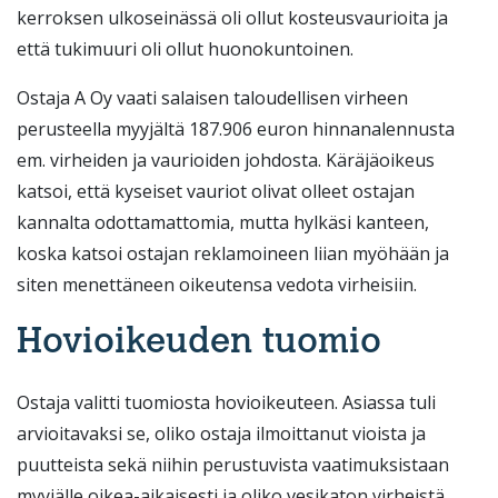
kerroksen ulkoseinässä oli ollut kosteusvaurioita ja
että tukimuuri oli ollut huonokuntoinen.
Ostaja A Oy vaati salaisen taloudellisen virheen
perusteella myyjältä 187.906 euron hinnanalennusta
em. virheiden ja vaurioiden johdosta. Käräjäoikeus
katsoi, että kyseiset vauriot olivat olleet ostajan
kannalta odottamattomia, mutta hylkäsi kanteen,
koska katsoi ostajan reklamoineen liian myöhään ja
siten menettäneen oikeutensa vedota virheisiin.
Hovioikeuden tuomio
Ostaja valitti tuomiosta hovioikeuteen. Asiassa tuli
arvioitavaksi se, oliko ostaja ilmoittanut vioista ja
puutteista sekä niihin perustuvista vaatimuksistaan
myyjälle oikea-aikaisesti ja oliko vesikaton virheistä