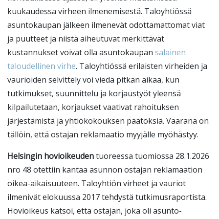
kuukaudessa virheen ilmenemisestä. Taloyhtiössä
asuntokaupan jälkeen ilmenevät odottamattomat viat
ja puutteet ja niistä aiheutuvat merkittävät
kustannukset voivat olla asuntokaupan
salainen
taloudellinen virhe
. Taloyhtiössä erilaisten virheiden ja
vaurioiden selvittely voi viedä pitkän aikaa, kun
tutkimukset, suunnittelu ja korjaustyöt yleensä
kilpailutetaan, korjaukset vaativat rahoituksen
järjestämistä ja yhtiökokouksen päätöksiä. Vaarana on
tällöin, että ostajan reklamaatio myyjälle myöhästyy.
Helsingin hovioikeuden
tuoreessa tuomiossa 28.1.2026
nro 48 otettiin kantaa asunnon ostajan reklamaation
oikea-aikaisuuteen. Taloyhtiön virheet ja vauriot
ilmenivät elokuussa 2017 tehdystä tutkimusraportista.
Hovioikeus katsoi, että ostajan, joka oli asunto-