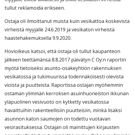
tullut reklamoida erikseen.
Ostaja oli ilmoittanut muista kuin vesikattoa koskevista
virheistä myyjälle 24.6.2019 ja vesikaton virheistä
haastehakemuksella 9.9.2020.
Hovioikeus katsoi, että ostaja oli tullut kaupanteon
jälkeen teettämänsä 8.8.2017 päivätyn C Oy:n raportin
myötä tietoiseksi asunto-osakeyhtiön rakennuksen
vesikatossa ja tukimuurissa todennäköisesti olevista
vioista ja puutteista. Raportissa ostajan myöhemmin
ostaman ylimmän kerroksen asuinhuoneiston ikkunan
yläpuolinen vesivuoto on kytketty vesikatossa
havaittuihin rakenteellisiin puutteisiin, minkä lisäksi
asunnon katon saumojen on todettu vuotavan
vesirasituksessa. Ostajan oli mainittujen kirjausten