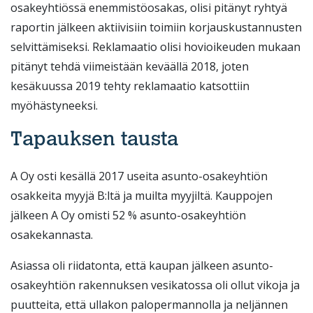
osakeyhtiössä enemmistöosakas, olisi pitänyt ryhtyä
raportin jälkeen aktiivisiin toimiin korjauskustannusten
selvittämiseksi. Reklamaatio olisi hovioikeuden mukaan
pitänyt tehdä viimeistään keväällä 2018, joten
kesäkuussa 2019 tehty reklamaatio katsottiin
myöhästyneeksi.
Tapauksen tausta
A Oy osti kesällä 2017 useita asunto-osakeyhtiön
osakkeita myyjä B:ltä ja muilta myyjiltä. Kauppojen
jälkeen A Oy omisti 52 % asunto-osakeyhtiön
osakekannasta.
Asiassa oli riidatonta, että kaupan jälkeen asunto-
osakeyhtiön rakennuksen vesikatossa oli ollut vikoja ja
puutteita, että ullakon palopermannolla ja neljännen