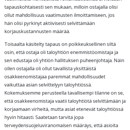
tapauskohtaisesti sen mukaan, milloin ostajalla olisi
ollut mahdollisuus vaatimusten ilmoittamiseen, jos
hän olisi pyrkinyt aktiivisesti selvittämään
korjauskustannusten määrää.
Toisaalta käsitelty tapaus on poikkeuksellinen siltä
osin, että ostaja oli taloyhtiön enemmistöomistaja ja
sen edustaja oli yhtiön hallituksen puheenjohtaja. Näin
ollen ostajalla oli ollut tavallista yksittäistä
osakkeenomistajaa paremmat mahdollisuudet
vaikuttaa asian selvittelyyn taloyhtiössä.
Kokemuksemme perusteella tavallisempi tilanne on se,
että osakkeenomistaja vaatii taloyhtiötä selvittämään ja
korjaamaan virheitä, mutta asiat etenevät taloyhtiössä
hyvin hitaasti. Saatetaan tarvita jopa
terveydensuojeluviranomaisen määräys, että asioita