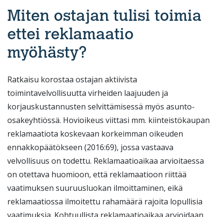
Miten ostajan tulisi toimia
ettei reklamaatio
myöhästy?
Ratkaisu korostaa ostajan aktiivista
toimintavelvollisuutta virheiden laajuuden ja
korjauskustannusten selvittämisessä myös asunto-
osakeyhtiössä. Hovioikeus viittasi mm. kiinteistökaupan
reklamaatiota koskevaan korkeimman oikeuden
ennakkopäätökseen (2016:69), jossa vastaava
velvollisuus on todettu. Reklamaatioaikaa arvioitaessa
on otettava huomioon, että reklamaatioon riittää
vaatimuksen suuruusluokan ilmoittaminen, eikä
reklamaatiossa ilmoitettu rahamäärä rajoita lopullisia
vaatimuksia. Kohtuullista reklamaatioaikaa arvioidaan