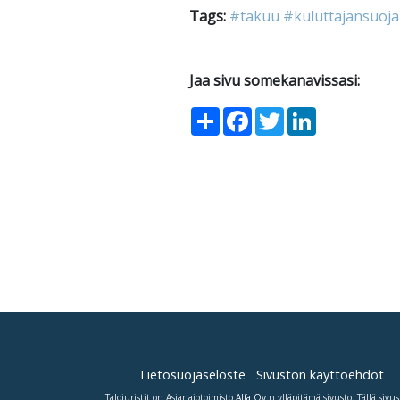
Tags:
#takuu
#kuluttajansuoja
Jaa sivu somekanavissasi:
Share
Facebook
Twitter
LinkedIn
Tietosuojaseloste
Sivuston käyttöehdot
Talojuristit on Asianajotoimisto
Alfa Oy
:n ylläpitämä sivusto. Tällä sivus