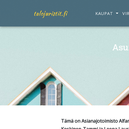
talojuristit.fi
KAUPAT
VI
Asu
Tämä on Asianajotoimisto Alfan t