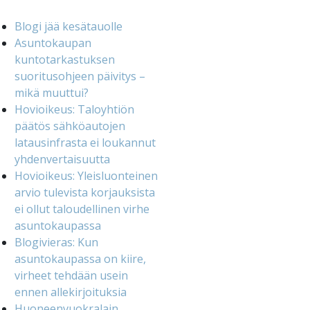
Blogi jää kesätauolle
Asuntokaupan
kuntotarkastuksen
suoritusohjeen päivitys –
mikä muuttui?
Hovioikeus: Taloyhtiön
päätös sähköautojen
latausinfrasta ei loukannut
yhdenvertaisuutta
Hovioikeus: Yleisluonteinen
arvio tulevista korjauksista
ei ollut taloudellinen virhe
asuntokaupassa
Blogivieras: Kun
asuntokaupassa on kiire,
virheet tehdään usein
ennen allekirjoituksia
Huoneenvuokralain