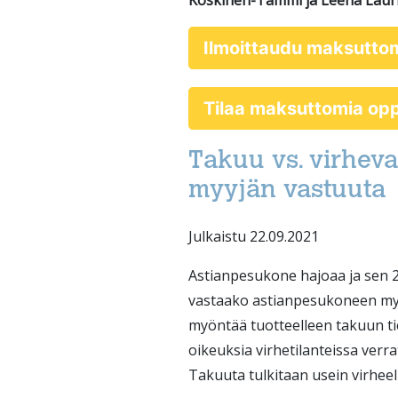
Koskinen-Tammi ja Leena Lauri
Ilmoittaudu maksutto
Tilaa maksuttomia o
Takuu vs. virheva
myyjän vastuuta
Julkaistu 22.09.2021
Astianpesukone hajoaa ja sen 2
vastaako astianpesukoneen myyj
myöntää tuotteelleen takuun ti
oikeuksia virhetilanteissa verra
Takuuta tulkitaan usein virheelli