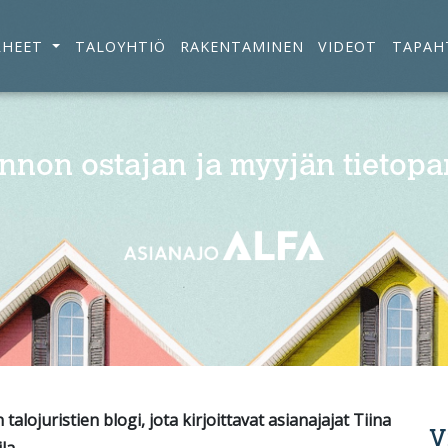
RHEET
TALOYHTIÖ
RAKENTAMINEN
VIDEOT
TAPAH
nnon ostajan ja myyjän tietopa
alojuristien blogi, jota kirjoittavat asianajajat Tiina
V