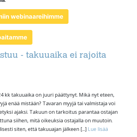
la.
miin webinaareihimme
ppaitamme
stuu - takuuaika ei rajoita
4 kk takuuaika on juuri päättynyt. Mikä nyt eteen,
ä enää mistään? Tavaran myyjä tai valmistaja voi
etyksi ajaksi. Takuun on tarkoitus parantaa ostajan
ttuna siihen, mitä oikeuksia ostajalla on muutoin.
sesti siten, että takuuajan jälkeen [...]
Lue lisää