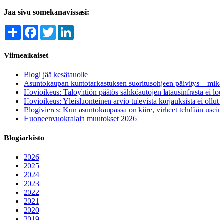
Jaa sivu somekanavissasi:
Share
Facebook
Twitter
LinkedIn
Viimeaikaiset
Blogi jää kesätauolle
Asuntokaupan kuntotarkastuksen suoritusohjeen päivitys – mik
Hovioikeus: Taloyhtiön päätös sähköautojen latausinfrasta ei l
Hovioikeus: Yleisluonteinen arvio tulevista korjauksista ei ollu
Blogivieras: Kun asuntokaupassa on kiire, virheet tehdään usein
Huoneenvuokralain muutokset 2026
Blogiarkisto
2026
2025
2024
2023
2022
2021
2020
2019