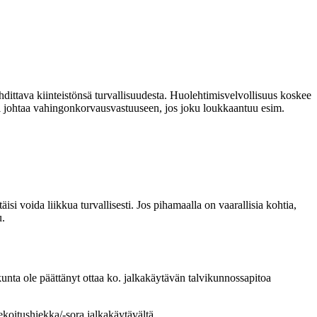
ehdittava kiinteistönsä turvallisuudesta. Huolehtimisvelvollisuus koskee
 voi johtaa vahingonkorvausvastuuseen, jos joku loukkaantuu esim.
isi voida liikkua turvallisesti. Jos pihamaalla on vaarallisia kohtia,
u.
kunta ole päättänyt ottaa ko. jalkakäytävän talvikunnossapitoa
iekoitushiekka/-sora jalkakäytävältä.