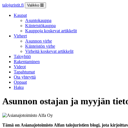
talojuristit.fi
Valikko
Kaupat
Asuntokauppa
Kiinteistökauppa
Kauppoja koskevat artikkelit
Virheet
Asunnon virhe
Kiinteistön virhe
Virheitä koskevat artikkelit
Taloyhtiö
Rakentaminen
Videot
Tapahtumat
Ota yhteyttä
Oppaat
Haku
Asunnon ostajan ja myyjän tie
Tämä on Asianajotoimisto Alfan talojuristien blogi, jota kirjoit