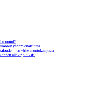
ä muuttui?
oukannut yhdenvertaisuutta
t taloudellinen virhe asuntokaupassa
 ennen allekirjoituksia