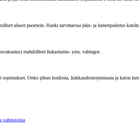
ralliset alueet puomein. Hanki tarvittaessa jään- ja lumenpudotus katolta
tuuvakuutus) mahdolliset liukastumis- yms. vahingot.
yvät sopimukset. Onko pihan hoidosta, liukkaudentorjunnasta ja katon lum
a vahingoista