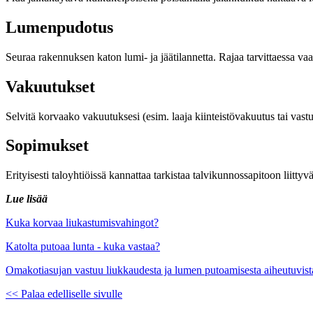
Lumenpudotus
Seuraa rakennuksen katon lumi- ja jäätilannetta. Rajaa tarvittaessa vaa
Vakuutukset
Selvitä korvaako vakuutuksesi (esim. laaja kiinteistövakuutus tai vas
Sopimukset
Erityisesti taloyhtiöissä kannattaa tarkistaa talvikunnossapitoon liitt
Lue lisää
Kuka korvaa liukastumisvahingot?
Katolta putoaa lunta - kuka vastaa?
Omakotiasujan vastuu liukkaudesta ja lumen putoamisesta aiheutuvist
<< Palaa edelliselle sivulle