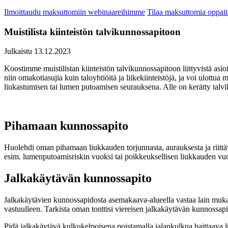
Ilmoittaudu maksuttomiin webinaareihimme
Tilaa maksuttomia oppa
Muistilista kiinteistön talvikunnossapitoon
Julkaistu 13.12.2023
Koostimme muistilistan kiinteistön talvikunnossapitoon liittyvistä asio
niin omakotiasujia kuin taloyhtiöitä ja liikekiinteistöjä, ja voi ulot
liukastumisen tai lumen putoamisen seurauksena. Alle on kerätty talvi
Pihamaan kunnossapito
Huolehdi oman pihamaan liukkauden torjunnasta, aurauksesta ja riittäväst
esim. lumenputoamisriskin vuoksi tai poikkeuksellisen liukkauden vuo
Jalkakäytävän kunnossapito
Jalkakäytävien kunnossapidosta asemakaava-alueella vastaa lain mukaan 
vastuulleen. Tarkista oman tonttisi viereisen jalkakäytävän kunnossapi
Pidä jalkakäytävä kulkukelpoisena poistamalla jalankulkua haittaava l