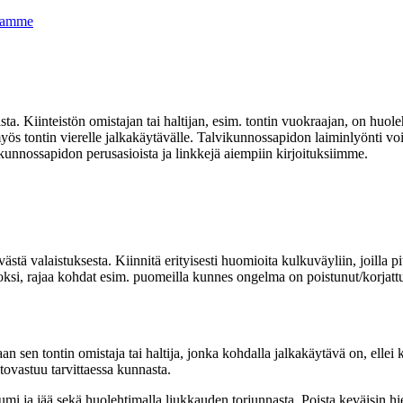
itamme
ista. Kiinteistön omistajan tai haltijan, esim. tontin vuokraajan, on huol
tua myös tontin vierelle jalkakäytävälle. Talvikunnossapidon laiminlyönti
kunnossapidon perusasioista ja linkkejä aiempiin kirjoituksiimme.
ä valaistuksesta. Kiinnitä erityisesti huomioita kulkuväyliin, joilla pitä
ksi, rajaa kohdat esim. puomeilla kunnes ongelma on poistunut/korjatt
sen tontin omistaja tai haltija, jonka kohdalla jalkakäytävä on, ellei 
tovastuu tarvittaessa kunnasta.
umi ja jää sekä huolehtimalla liukkauden torjunnasta. Poista keväisin h