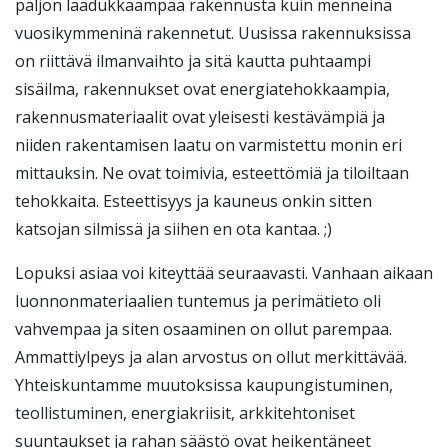
paljon laadukkaampaa rakennusta kuin menneinä
vuosikymmeninä rakennetut. Uusissa rakennuksissa
on riittävä ilmanvaihto ja sitä kautta puhtaampi
sisäilma, rakennukset ovat energiatehokkaampia,
rakennusmateriaalit ovat yleisesti kestävämpiä ja
niiden rakentamisen laatu on varmistettu monin eri
mittauksin. Ne ovat toimivia, esteettömiä ja tiloiltaan
tehokkaita. Esteettisyys ja kauneus onkin sitten
katsojan silmissä ja siihen en ota kantaa. ;)
Lopuksi asiaa voi kiteyttää seuraavasti. Vanhaan aikaan
luonnonmateriaalien tuntemus ja perimätieto oli
vahvempaa ja siten osaaminen on ollut parempaa.
Ammattiylpeys ja alan arvostus on ollut merkittävää.
Yhteiskuntamme muutoksissa kaupungistuminen,
teollistuminen, energiakriisit, arkkitehtoniset
suuntaukset ja rahan säästö ovat heikentäneet