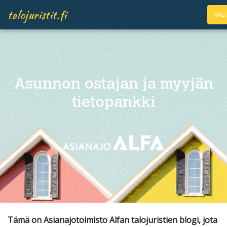
talojuristit.fi
VAL
Asunnon ostajan ja myyjän
tietopankki
Tämä on Asianajotoimisto Alfan talojuristien blogi, jota