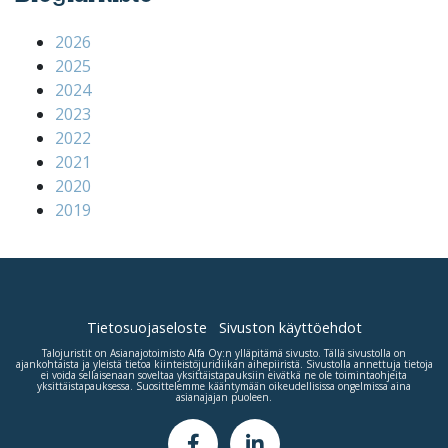
2026
2025
2024
2023
2022
2021
2020
2019
Tietosuojaseloste
Sivuston käyttöehdot
Talojuristit on Asianajotoimisto
Alfa Oy
:n ylläpitämä sivusto. Tällä sivustolla on
ajankohtaista ja yleistä tietoa kiinteistöjuridiikan aihepiiristä. Sivustolla annettuja tietoja
ei voida sellaisenaan soveltaa yksittäistapauksiin eivätkä ne ole toimintaohjeita
yksittäistapauksessa. Suosittelemme kääntymään oikeudellisissa ongelmissa aina
asianajajan puoleen.