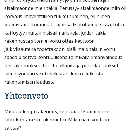
on ollut käyttökiellossa nyt jo yli 10 vuoden ajan
sisäilmaongelmien takia. Perussyy sisäilmaongelmiin oli
korvausilmaventtiilien tukkeutuminen, eli niiden
puhdistamattomuus. Laajoissa lisätutkimuksissa, totta
kai löytyy muitakin sisäilmariskejä, joiden takia
rakennusta sitten ei voitu ottaa käyttöön.
Jälkiviisautena todettakoon: sisäilma oltaisiin voitu
saada pidettyä kohtuullisena toimivalla ilmanvaihdolla.
Jos rakennuksen huolto, ylläpito ja peruskorjaukset
laiminlyödään se ei mielestäni kerro heikosta
rakentamisen laadusta.
Yhteenveto
Mitä uudempi rakennus, sen laadukkaammin se on
lähtökohtaisesti rakennettu. Miksi näin voidaan
väittää?