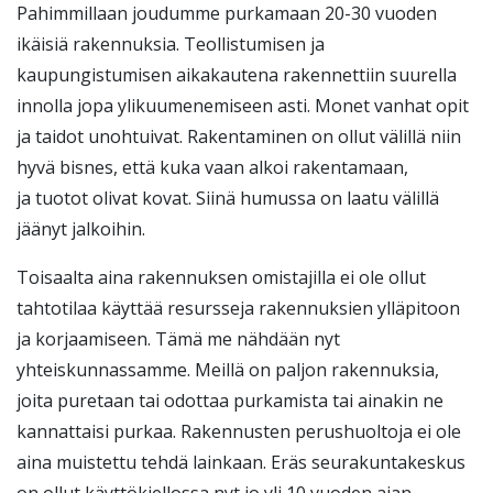
Pahimmillaan joudumme purkamaan 20-30 vuoden
ikäisiä rakennuksia. Teollistumisen ja
kaupungistumisen aikakautena rakennettiin suurella
innolla jopa ylikuumenemiseen asti. Monet vanhat opit
ja taidot unohtuivat. Rakentaminen on ollut välillä niin
hyvä bisnes, että kuka vaan alkoi rakentamaan,
ja tuotot olivat kovat. Siinä humussa on laatu välillä
jäänyt jalkoihin.
Toisaalta aina rakennuksen omistajilla ei ole ollut
tahtotilaa käyttää resursseja rakennuksien ylläpitoon
ja korjaamiseen. Tämä me nähdään nyt
yhteiskunnassamme. Meillä on paljon rakennuksia,
joita puretaan tai odottaa purkamista tai ainakin ne
kannattaisi purkaa. Rakennusten perushuoltoja ei ole
aina muistettu tehdä lainkaan. Eräs seurakuntakeskus