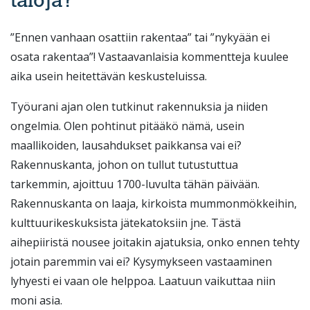
taloja?
”Ennen vanhaan osattiin rakentaa” tai ”nykyään ei
osata rakentaa”! Vastaavanlaisia kommentteja kuulee
aika usein heitettävän keskusteluissa.
Työurani ajan olen tutkinut rakennuksia ja niiden
ongelmia. Olen pohtinut pitääkö nämä, usein
maallikoiden, lausahdukset paikkansa vai ei?
Rakennuskanta, johon on tullut tutustuttua
tarkemmin, ajoittuu 1700-luvulta tähän päivään.
Rakennuskanta on laaja, kirkoista mummonmökkeihin,
kulttuurikeskuksista jätekatoksiin jne. Tästä
aihepiiristä nousee joitakin ajatuksia, onko ennen tehty
jotain paremmin vai ei? Kysymykseen vastaaminen
lyhyesti ei vaan ole helppoa. Laatuun vaikuttaa niin
moni asia.