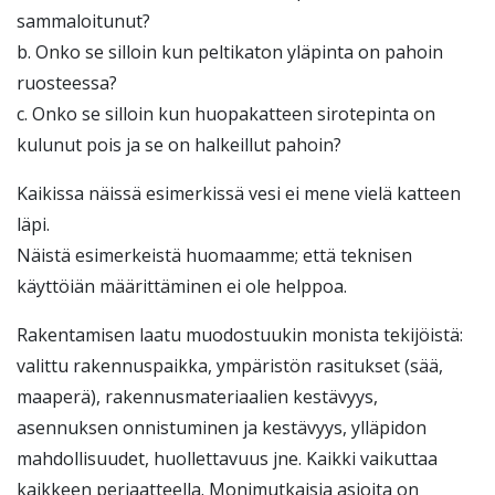
sammaloitunut?
b. Onko se silloin kun peltikaton yläpinta on pahoin
ruosteessa?
c. Onko se silloin kun huopakatteen sirotepinta on
kulunut pois ja se on halkeillut pahoin?
Kaikissa näissä esimerkissä vesi ei mene vielä katteen
läpi.
Näistä esimerkeistä huomaamme; että teknisen
käyttöiän määrittäminen ei ole helppoa.
Rakentamisen laatu muodostuukin monista tekijöistä:
valittu rakennuspaikka, ympäristön rasitukset (sää,
maaperä), rakennusmateriaalien kestävyys,
asennuksen onnistuminen ja kestävyys, ylläpidon
mahdollisuudet, huollettavuus jne. Kaikki vaikuttaa
kaikkeen periaatteella. Monimutkaisia asioita on