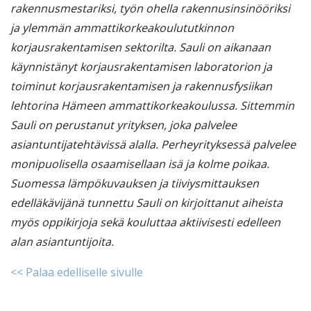
rakennusmestariksi, työn ohella rakennusinsinööriksi
ja ylemmän ammattikorkeakoulututkinnon
korjausrakentamisen sektorilta. Sauli on aikanaan
käynnistänyt korjausrakentamisen laboratorion ja
toiminut korjausrakentamisen ja rakennusfysiikan
lehtorina Hämeen ammattikorkeakoulussa. Sittemmin
Sauli on perustanut yrityksen, joka palvelee
asiantuntijatehtävissä alalla. Perheyrityksessä palvelee
monipuolisella osaamisellaan isä ja kolme poikaa.
Suomessa lämpökuvauksen ja tiiviysmittauksen
edelläkävijänä tunnettu Sauli on kirjoittanut aiheista
myös oppikirjoja sekä kouluttaa aktiivisesti edelleen
alan asiantuntijoita.
<< Palaa edelliselle sivulle