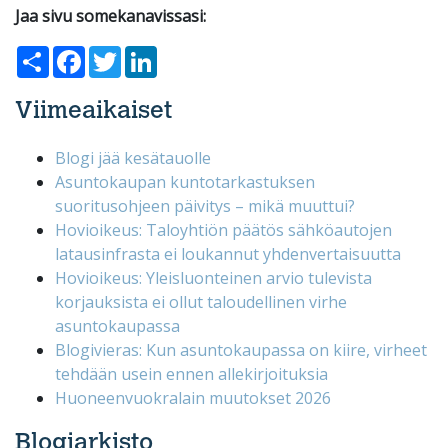
Jaa sivu somekanavissasi:
Share
Facebook
Twitter
LinkedIn
Viimeaikaiset
Blogi jää kesätauolle
Asuntokaupan kuntotarkastuksen
suoritusohjeen päivitys – mikä muuttui?
Hovioikeus: Taloyhtiön päätös sähköautojen
latausinfrasta ei loukannut yhdenvertaisuutta
Hovioikeus: Yleisluonteinen arvio tulevista
korjauksista ei ollut taloudellinen virhe
asuntokaupassa
Blogivieras: Kun asuntokaupassa on kiire, virheet
tehdään usein ennen allekirjoituksia
Huoneenvuokralain muutokset 2026
Blogiarkisto