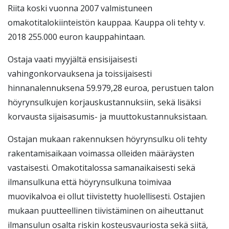
Riita koski vuonna 2007 valmistuneen
omakotitalokiinteistön kauppaa. Kauppa oli tehty v.
2018 255.000 euron kauppahintaan.
Ostaja vaati myyjältä ensisijaisesti
vahingonkorvauksena ja toissijaisesti
hinnanalennuksena 59.979,28 euroa, perustuen talon
höyrynsulkujen korjauskustannuksiin, sekä lisäksi
korvausta sijaisasumis- ja muuttokustannuksistaan.
Ostajan mukaan rakennuksen höyrynsulku oli tehty
rakentamisaikaan voimassa olleiden määräysten
vastaisesti. Omakotitalossa samanaikaisesti sekä
ilmansulkuna että höyrynsulkuna toimivaa
muovikalvoa ei ollut tiivistetty huolellisesti. Ostajien
mukaan puutteellinen tiivistäminen on aiheuttanut
ilmansulun osalta riskin kosteusvauriosta sekä siitä,