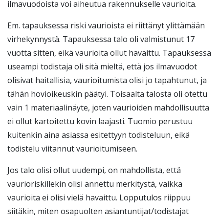
ilmavuodoista voi aiheutua rakennukselle vaurioita.
Em. tapauksessa riski vaurioista ei riittänyt ylittämään
virhekynnystä. Tapauksessa talo oli valmistunut 17
vuotta sitten, eikä vaurioita ollut havaittu. Tapauksessa
useampi todistaja oli sitä mieltä, että jos ilmavuodot
olisivat haitallisia, vaurioitumista olisi jo tapahtunut, ja
tähän hovioikeuskin päätyi. Toisaalta talosta oli otettu
vain 1 materiaalinäyte, joten vaurioiden mahdollisuutta
ei ollut kartoitettu kovin laajasti. Tuomio perustuu
kuitenkin aina asiassa esitettyyn todisteluun, eikä
todistelu viitannut vaurioitumiseen.
Jos talo olisi ollut uudempi, on mahdollista, että
vaurioriskillekin olisi annettu merkitystä, vaikka
vaurioita ei olisi vielä havaittu. Lopputulos riippuu
siitäkin, miten osapuolten asiantuntijat/todistajat