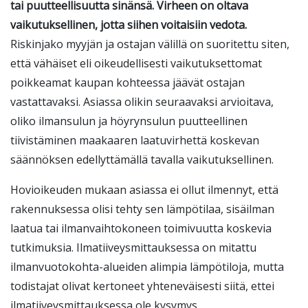
tai puutteellisuutta sinänsä. Virheen on oltava
vaikutuksellinen, jotta siihen voitaisiin vedota.
Riskinjako myyjän ja ostajan välillä on suoritettu siten,
että vähäiset eli oikeudellisesti vaikutuksettomat
poikkeamat kaupan kohteessa jäävät ostajan
vastattavaksi. Asiassa olikin seuraavaksi arvioitava,
oliko ilmansulun ja höyrynsulun puutteellinen
tiivistäminen maakaaren laatuvirhettä koskevan
säännöksen edellyttämällä tavalla vaikutuksellinen.
Hovioikeuden mukaan asiassa ei ollut ilmennyt, että
rakennuksessa olisi tehty sen lämpötilaa, sisäilman
laatua tai ilmanvaihtokoneen toimivuutta koskevia
tutkimuksia. Ilmatiiveysmittauksessa on mitattu
ilmanvuotokohta-alueiden alimpia lämpötiloja, mutta
todistajat olivat kertoneet yhteneväisesti siitä, ettei
ilmatiiveysmittauksessa ole kysymys