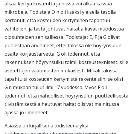
alkaa kertyä kosteutta ja niissä voi alkaa kasvaa
mikrobeja. Todistaja D n oli lisäksi yleisellä tasolla
kertonut, että kosteuden kertyminen tapahtuu
vähitellen, ja tästä johtuvat haitat alkavat muodostua
olosuhteiden sen salliessa. Todistajat E, F ja G olivat
puolestaan arvioineet, ettei talossa ole höyrynsulun
osalta korjaustarvetta. G oli todennut, että
rakennuksen höyrynsulku toimii kosteusteknisesti sille
asetettujen vaatimusten mukaisesti. Mikäli talossa
tapahtuisi kosteuden kertymistä rakenteisiin, se olisi
G:n mukaan tullut ilmi 17 vuodessa. Myös F oli
todennut, että mahdolliset höyrynsulun puutteellisesta
tiivistämisestä aiheutuvat haitat olisivat mainitussa
ajassa jo ilmenneet.
Asiassa oli kirjallisena todisteena yksi