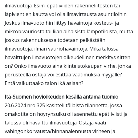
ilmavuotoja. Esim. epätiiviiden rakenneliitosten tai
läpivientien kautta voi olla ilmavirtausta asuintiloihin.
Joskus ilmavuotoihin liittyy havaintoja kosteus- ja
mikrobivauriosta tai liian alhaisista lämpötiloista, mutta
joskus rakennuksessa todetaan pelkästään
ilmavuotoja, ilman vauriohavaintoja. Mikä talossa
havaittujen ilmavuotojen oikeudellinen merkitys sitten
on? Onko ilmavuoto aina kiinteistökaupan virhe, jonka
perusteella ostaja voi esittää vaatimuksia myyjälle?
Entä vaikuttaako talon ikä asiaan?
Itä-Suomen hovioikeuden kesällä antama tuomio
20.6.2024 nro 325 käsitteli tällaista tilannetta, jossa
omakotitalon höyrynsulku oli asennettu epätiiviisti ja
talossa oli havaittu ilmavuotoja. Ostaja vaati
vahingonkorvausta/hinnanalennusta virheen ja