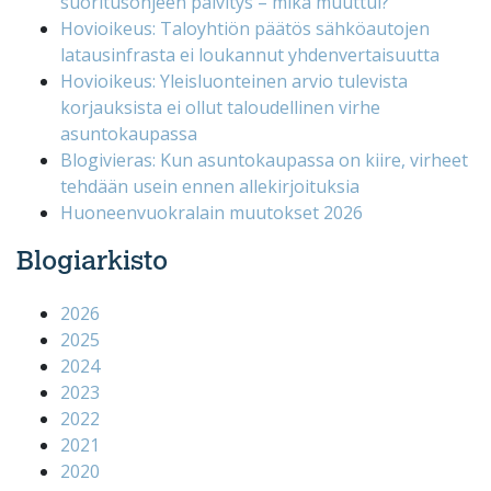
suoritusohjeen päivitys – mikä muuttui?
Hovioikeus: Taloyhtiön päätös sähköautojen
latausinfrasta ei loukannut yhdenvertaisuutta
Hovioikeus: Yleisluonteinen arvio tulevista
korjauksista ei ollut taloudellinen virhe
asuntokaupassa
Blogivieras: Kun asuntokaupassa on kiire, virheet
tehdään usein ennen allekirjoituksia
Huoneenvuokralain muutokset 2026
Blogiarkisto
2026
2025
2024
2023
2022
2021
2020