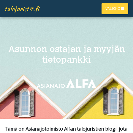
talojuristit.fi
VALIKKO
Asunnon ostajan ja myyjän
tietopankki
Tämä on Asianajotoimisto Alfan talojuristien blogi, jota