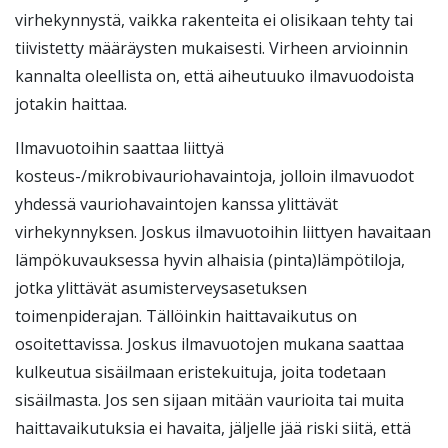
virhekynnystä, vaikka rakenteita ei olisikaan tehty tai
tiivistetty määräysten mukaisesti. Virheen arvioinnin
kannalta oleellista on, että aiheutuuko ilmavuodoista
jotakin haittaa.
Ilmavuotoihin saattaa liittyä
kosteus-/mikrobivauriohavaintoja, jolloin ilmavuodot
yhdessä vauriohavaintojen kanssa ylittävät
virhekynnyksen. Joskus ilmavuotoihin liittyen havaitaan
lämpökuvauksessa hyvin alhaisia (pinta)lämpötiloja,
jotka ylittävät asumisterveysasetuksen
toimenpiderajan. Tällöinkin haittavaikutus on
osoitettavissa. Joskus ilmavuotojen mukana saattaa
kulkeutua sisäilmaan eristekuituja, joita todetaan
sisäilmasta. Jos sen sijaan mitään vaurioita tai muita
haittavaikutuksia ei havaita, jäljelle jää riski siitä, että