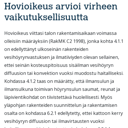
Hovioikeus arvioi virheen
vaikutuksellisuutta
Hovioikeus viittasi talon rakentamisaikaan voimassa
olleisiin määräyksiin (RakMK C2 1998), jonka kohta 4.1.1
on edellyttänyt ulkoseinän rakenteiden
vesihöyrynvastuksen ja ilmatiiviyden olevan sellainen,
ettei seinän kosteuspitoisuus sisäilman vesihöyryn
diffuusion tai konvektion vuoksi muodostu haitalliseksi.
Kohdassa 4.1.2 taas on määrätty, että ilmansulun ja
ilmansulkuna toimivan höyrynsulun saumat, reunat ja
läpivientikohdat on tiivistettävä huolellisesti. Myös
yläpohjan rakenteiden suunnittelun ja rakentamisen
osalta on kohdassa 6.2.1 edellytetty, ettei kattoon kerry
vesihöyryn diffuusion tai ilmavirtausten vuoksi