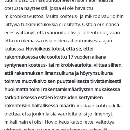
tutkimustulos makuuhuoneen eristemateriaalista
otetusta näytteestä, jossa ei ole havaittu
mikrobikasvustoa. Muita kosteus- ja mikrobivaurioihin
liittyviä tutkimustuloksia ei esitetty. Ostaja ei sinänsä
edes väittänyt, että vaurioita olisi jo aiheutunut, vaan
että on olemassa riski niiden aiheutumisesta ajan
kuluessa.
Hovioikeus totesi, että se, ettei
rakennuksessa ole osoitettu 17 vuoden aikana
syntyneen kosteus- tai mikrobivaurioita, viittaa siihen,
että rakennuksen ilmansulkuna ja höyrynsulkuna
toimiva muovikalvo sen puutteellisesta tiivistämisestä
huolimatta toimii rakentamismääräysten mukaisessa
tarkoituksessa estäen kosteuden kertymisen
rakenteisiin haitallisessa määrin.
Voidaan kohtuudella
olettaa, että jonkinlaisia vaurioita olisi jo ilmennyt,
mikäli näin ei olisi. Hovioikeus katsoi ettei väitettyä