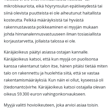
mikrobivauriota, eikä höyrynsulun epätiiveydestä tai
siinä olevista puutteista ei ole aiheutunut haitallista
kosteutta. Pelkkä määräyksistä tai hyvästä
rakennustavasta poikkeaminen ei myyjän mukaan
johda hinnanalennusvastuuseen ilman tosiasiallista
korjaustarvetta, jollaista talossa ei ole.
Käräjäoikeus päätyi asiassa ostajan kannalle.
Käräjäoikeus katsoi, että kun myyjä on puolisonsa
kanssa rakentanut talon itse, hänen pitäisi tietää miten
talo on rakennettu ja huolehtia siitä, että se vastaa
rakentamismääräyksiä. Kun näin ei ollut, kyseessä oli
(tiedonanto)virhe. Käräjäoikeus katsoi ostajalla olevan
oikeus 59.300 euron vahingonkorvaukseen.
Myyjä valitti hovioikeuteen, joka arvioi asiaa toisin.