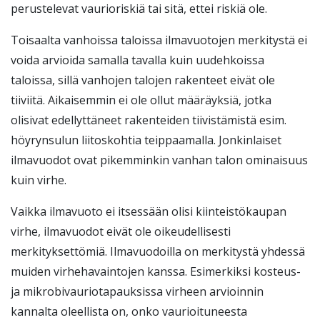
perustelevat vaurioriskiä tai sitä, ettei riskiä ole.
Toisaalta vanhoissa taloissa ilmavuotojen merkitystä ei
voida arvioida samalla tavalla kuin uudehkoissa
taloissa, sillä vanhojen talojen rakenteet eivät ole
tiiviitä. Aikaisemmin ei ole ollut määräyksiä, jotka
olisivat edellyttäneet rakenteiden tiivistämistä esim.
höyrynsulun liitoskohtia teippaamalla. Jonkinlaiset
ilmavuodot ovat pikemminkin vanhan talon ominaisuus
kuin virhe.
Vaikka ilmavuoto ei itsessään olisi kiinteistökaupan
virhe, ilmavuodot eivät ole oikeudellisesti
merkityksettömiä. Ilmavuodoilla on merkitystä yhdessä
muiden virhehavaintojen kanssa. Esimerkiksi kosteus-
ja mikrobivauriotapauksissa virheen arvioinnin
kannalta oleellista on, onko vaurioituneesta