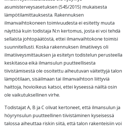
asumisterveysasetuksen (545/2015) mukaisesta
lämpötilamittauksesta. Rakennuksen
ilmanvaihtokoneen toimivuudesta ei esitetty muuta
näyttöä kuin todistaja N:n kertomus, josta ei voi tehdä
sellaista johtopäätöstä, ettei ilmanvaihtokone toimisi
suunnitellusti. Koska rakennuksen ilmatiiveys oli
ilmatiiveysmittauksen ja esitetyn todistelun perusteella
keskitasoa eikä ilmansulun puutteellisesta
tiivistämisestä ole osoitettu aiheutuvan väitettyjä talon
lämpötilaan, sisäilmaan tai ilmanvaihtoon liittyviä
haittoja, hovioikeus katsoi, ettei kyseessä näiltä osin
ole vaikutuksellinen virhe.
Todistajat A, B ja C olivat kertoneet, että ilmansulun ja
höyrynsulun puutteellinen tiivistäminen kyseisessä
talossa aiheuttaa riskin siitä, että talon rakenteisiin voi