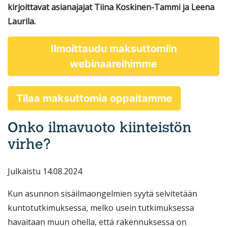
kirjoittavat asianajajat Tiina Koskinen-Tammi ja Leena
Laurila.
Ilmoittaudu maksuttomiin
webinaareihimme
Tilaa maksuttomia oppaitamme
Onko ilmavuoto kiinteistön
virhe?
Julkaistu 14.08.2024
Kun asunnon sisäilmaongelmien syytä selvitetään
kuntotutkimuksessa, melko usein tutkimuksessa
havaitaan muun ohella, että rakennuksessa on