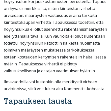
höyrynsulun korjauskustannusten perusteella. Tapaus
on hyvä esimerkki siitä, miten kiinteistön virhettä
arvioidaan: määräysten vastaisuus ei aina tarkoita
kiinteistökaupan virhettä. Tapauksessa todettiin, että
höyrynsulkua ei ollut asennettu rakentamismääräysten
edellyttämällä tavalla. Kun vaurioita ei ollut kuitenkaan
todettu, höyrynsulun katsottiin kaikesta huolimatta
toimivan määräysten mukaisessa tarkoituksessa
estäen kosteuden kertymisen rakenteisiin haitallisessa
määrin. Tapauksessa virhettä ei pidetty
vaikutuksellisena ja ostajan vaatimukset hylättiin.
Ilmavuodoilla voi kuitenkin olla merkitystä virheen
arvioinnissa, siitä voit lukea alta Kommentti -kohdasta.
Tapauksen tausta