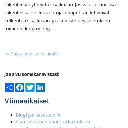
rakenteesta yhteyttä sisäilmaan. Jos vaurioituneissa
rakenteissa on ilmavuotoja, epäpuhtaudet voivat
kulkeutua sisäilmaan, ja asumisterveysasetuksen
toimenpideraja ylittyy.
<< Palaa edelliselle sivulle
Jaa sivu somekanavissasi:
Share
Facebook
Twitter
LinkedIn
Viimeaikaiset
Blogi jää kesätauolle
Asuntokaupan kuntotarkastuksen