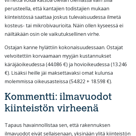
virhettä voida katsoa olevan olemassa vain sillä
perusteella, että kantajien todistajien mukaan
kiinteistössä saattaa joskus tulevaisuudessa ilmetä
kosteus- tai mikrobivaurioita. Näin ollen kyseessä ei
näiltäkään osin ole vaikutuksellinen virhe.
Ostajan kanne hylättiin kokonaisuudessaan. Ostajat
velvoitettiin korvaamaan myyjän kustannukset
käräjäoikeudessa (44.086 €) ja hovioikeudessa (13.246
€). Lisäksi heille jäi maksettavaksi omat kulunsa
molemmissa oikeusasteissa (54.822 + 18.598 €).
Kommentti: ilmavuodot
kiinteistön virheenä
Tapaus havainnollistaa sen, että rakennuksen
ilmavuodot eivät sellaisenaan, yksinään ylitä kiinteistön