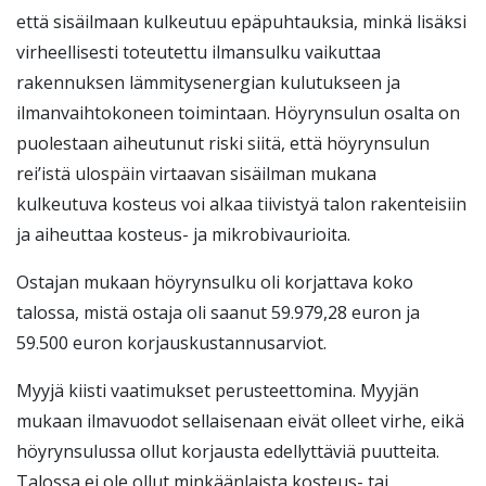
että sisäilmaan kulkeutuu epäpuhtauksia, minkä lisäksi
virheellisesti toteutettu ilmansulku vaikuttaa
rakennuksen lämmitysenergian kulutukseen ja
ilmanvaihtokoneen toimintaan. Höyrynsulun osalta on
puolestaan aiheutunut riski siitä, että höyrynsulun
rei’istä ulospäin virtaavan sisäilman mukana
kulkeutuva kosteus voi alkaa tiivistyä talon rakenteisiin
ja aiheuttaa kosteus- ja mikrobivaurioita.
Ostajan mukaan höyrynsulku oli korjattava koko
talossa, mistä ostaja oli saanut 59.979,28 euron ja
59.500 euron korjauskustannusarviot.
Myyjä kiisti vaatimukset perusteettomina. Myyjän
mukaan ilmavuodot sellaisenaan eivät olleet virhe, eikä
höyrynsulussa ollut korjausta edellyttäviä puutteita.
Talossa ei ole ollut minkäänlaista kosteus- tai