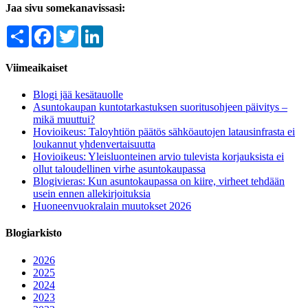
Jaa sivu somekanavissasi:
Share
Facebook
Twitter
LinkedIn
Viimeaikaiset
Blogi jää kesätauolle
Asuntokaupan kuntotarkastuksen suoritusohjeen päivitys –
mikä muuttui?
Hovioikeus: Taloyhtiön päätös sähköautojen latausinfrasta ei
loukannut yhdenvertaisuutta
Hovioikeus: Yleisluonteinen arvio tulevista korjauksista ei
ollut taloudellinen virhe asuntokaupassa
Blogivieras: Kun asuntokaupassa on kiire, virheet tehdään
usein ennen allekirjoituksia
Huoneenvuokralain muutokset 2026
Blogiarkisto
2026
2025
2024
2023