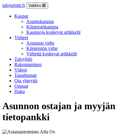
talojuristit.fi
Valikko
Kaupat
Asuntokauppa
Kiinteistökauppa
Kauppoja koskevat artikkelit
Virheet
Asunnon virhe
Kiinteistön virhe
Virheitä koskevat artikkelit
Taloyhtiö
Rakentaminen
Videot
Tapahtumat
Ota yhteyttä
Oppaat
Haku
Asunnon ostajan ja myyjän
tietopankki