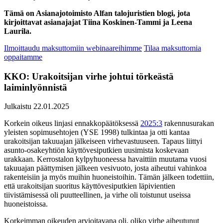
Tämä on Asianajotoimisto Alfan talojuristien blogi, jota
kirjoittavat asianajajat Tiina Koskinen-Tammi ja Leena
Laurila.
Ilmoittaudu maksuttomiin webinaareihimme
Tilaa maksuttomia
oppaitamme
KKO: Urakoitsijan virhe johtui törkeästä
laiminlyönnistä
Julkaistu 22.01.2025
Korkein oikeus linjasi ennakkopäätöksessä
2025:3
rakennusurakan
yleisten sopimusehtojen (YSE 1998) tulkintaa ja otti kantaa
urakoitsijan takuuajan jälkeiseen virhevastuuseen. Tapaus liittyi
asunto-osakeyhtiön käyttövesiputkien uusimista koskevaan
urakkaan. Kerrostalon kylpyhuoneessa havaittiin muutama vuosi
takuuajan päättymisen jälkeen vesivuoto, josta aiheutui vahinkoa
rakenteisiin ja myös muihin huoneistoihin. Tämän jälkeen todettiin,
että urakoitsijan suoritus käyttövesiputkien läpivientien
tiivistämisessä oli puutteellinen, ja virhe oli toistunut useissa
huoneistoissa.
Korkeimman oikeuden arvioitavana oli, oliko virhe aiheutunut