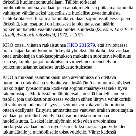
törkeällä huolimattomuudellaan. Tällöin törkeänä
huolimattomuutena voidaan pitää ainakin tietoista piittaamattomuutta
vahingon välttämiseksi tarpeellisista huolellisuusvaatimuksista.
Lähtökohtaisesti huolimattomuutta voidaan sopimussuhteessa pitää
törkeänä, kun osapuoli on ilmeisesti ja olennaisessa määrin
poikennut häneltä vaadittavasta huolellisuudesta (
ks. esim. Lars Erik
Taxell, Avtal och rättsskydd, 1972, s. 101
).
KKO totesi, viitaten ratkaisuunsa
KKO 2016:79
, että arvioitaessa
urakoitsijan laiminlyönnin törkeyttä yhdeksi lähtökohdaksi voidaan
ottaa urakoitsijan urakkasopimuksen mukainen suoritusvelvollisuus
sekä se, kuinka paljon urakoitsijan virheellinen menettely on
poikennut asianmukaisesta urakkasuorituksesta.
KKO:n mukaan asianmukaisuuden arvioinnissa on otettava
huomioon urakoitsijaa velvoittava lainsäädäntö ja muut määräykset,
urakoitsijan työsuoritusta koskevat sopimusmääräykset sekä hyvä
rakennustapa. Merkitystä on tällöin osaltaan sillä huolellisuuden
tasolla, jota urakkasuorituksessa voidaan siihen liittyvä vahinkoriski
eli vahingon todennäköisyys ja seurauksen vakavuus huomioon
ottaen edellyttää. Erityistä ammattitaitoa vaativan urakan suorittajalta
voidaan perustellusti edellyttää tavanomaista suurempaa
huolellisuutta. Lisäksi laiminlyönnin törkeyden arvioinnissa
merkitystä voidaan antaa myös esimerkiksi urakoitsijan virheiden
lukumäärälle ja mahdolliselle toistuvuudelle. Viime kädessä