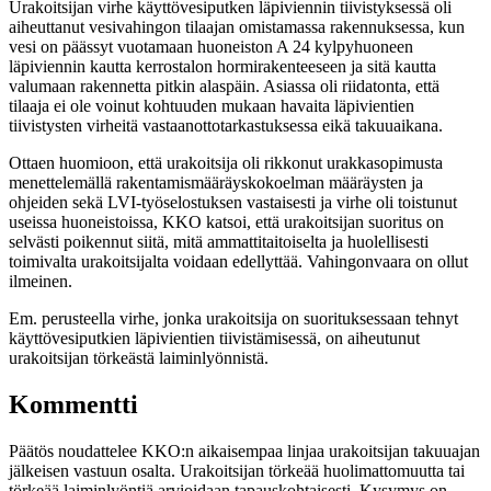
Urakoitsijan virhe käyttövesiputken läpiviennin tiivistyksessä oli
aiheuttanut vesivahingon tilaajan omistamassa rakennuksessa, kun
vesi on päässyt vuotamaan huoneiston A 24 kylpyhuoneen
läpiviennin kautta kerrostalon hormirakenteeseen ja sitä kautta
valumaan rakennetta pitkin alaspäin. Asiassa oli riidatonta, että
tilaaja ei ole voinut kohtuuden mukaan havaita läpivientien
tiivistysten virheitä vastaanottotarkastuksessa eikä takuuaikana.
Ottaen huomioon, että urakoitsija oli rikkonut urakkasopimusta
menettelemällä rakentamismääräyskokoelman määräysten ja
ohjeiden sekä LVI-työselostuksen vastaisesti ja virhe oli toistunut
useissa huoneistoissa, KKO katsoi, että urakoitsijan suoritus on
selvästi poikennut siitä, mitä ammattitaitoiselta ja huolellisesti
toimivalta urakoitsijalta voidaan edellyttää. Vahingonvaara on ollut
ilmeinen.
Em. perusteella virhe, jonka urakoitsija on suorituksessaan tehnyt
käyttövesiputkien läpivientien tiivistämisessä, on aiheutunut
urakoitsijan törkeästä laiminlyönnistä.
Kommentti
Päätös noudattelee KKO:n aikaisempaa linjaa urakoitsijan takuuajan
jälkeisen vastuun osalta. Urakoitsijan törkeää huolimattomuutta tai
törkeää laiminlyöntiä arvioidaan tapauskohtaisesti. Kysymys on