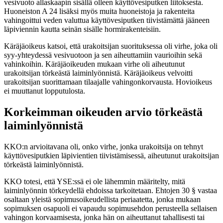
vesivuoto allaskaapin sisällä olleen käyttövesiputken liitoksesta.
Huoneiston A 24 lisäksi myös muita huoneistoja ja rakenteita
vahingoittui veden valuttua käyttövesiputken tiivistämättä jääneen
läpiviennin kautta seinän sisälle hormirakenteisiin.
Käräjäoikeus katsoi, että urakoitsijan suorituksessa oli virhe, joka oli
syy-yhteydessä vesivuotoon ja sen aiheuttamiin vaurioihin sekä
vahinkoihin. Käräjäoikeuden mukaan virhe oli aiheutunut
urakoitsijan törkeästä laiminlyönnistä. Käräjäoikeus velvoitti
urakoitsijan suorittamaan tilaajalle vahingonkorvausta. Hovioikeus
ei muuttanut lopputulosta.
Korkeimman oikeuden arvio törkeästä
laiminlyönnistä
KKO:n arvioitavana oli, onko virhe, jonka urakoitsija on tehnyt
käyttövesiputkien läpivientien tiivistämisessä, aiheutunut urakoitsijan
törkeästä laiminlyönnistä.
KKO totesi, että YSE:ssä ei ole lähemmin määritelty, mitä
laiminlyönnin törkeydellä ehdoissa tarkoitetaan. Ehtojen 30 § vastaa
osaltaan yleistä sopimusoikeudellista periaatetta, jonka mukaan
sopimuksen osapuoli ei vapaudu sopimusehdon perusteella sellaisen
vahingon korvaamisesta, jonka hän on aiheuttanut tahallisesti tai