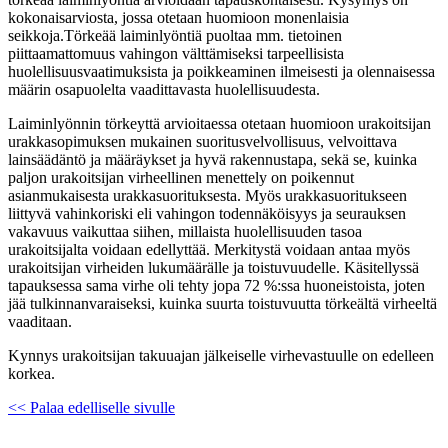
kokonaisarviosta, jossa otetaan huomioon monenlaisia
seikkoja.Törkeää laiminlyöntiä puoltaa mm. tietoinen
piittaamattomuus vahingon välttämiseksi tarpeellisista
huolellisuusvaatimuksista ja poikkeaminen ilmeisesti ja olennaisessa
määrin osapuolelta vaadittavasta huolellisuudesta.
Laiminlyönnin törkeyttä arvioitaessa otetaan huomioon urakoitsijan
urakkasopimuksen mukainen suoritusvelvollisuus, velvoittava
lainsäädäntö ja määräykset ja hyvä rakennustapa, sekä se, kuinka
paljon urakoitsijan virheellinen menettely on poikennut
asianmukaisesta urakkasuorituksesta. Myös urakkasuoritukseen
liittyvä vahinkoriski eli vahingon todennäköisyys ja seurauksen
vakavuus vaikuttaa siihen, millaista huolellisuuden tasoa
urakoitsijalta voidaan edellyttää. Merkitystä voidaan antaa myös
urakoitsijan virheiden lukumäärälle ja toistuvuudelle. Käsitellyssä
tapauksessa sama virhe oli tehty jopa 72 %:ssa huoneistoista, joten
jää tulkinnanvaraiseksi, kuinka suurta toistuvuutta törkeältä virheeltä
vaaditaan.
Kynnys urakoitsijan takuuajan jälkeiselle virhevastuulle on edelleen
korkea.
<< Palaa edelliselle sivulle