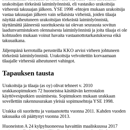
urakoitsijan törkeästä laiminlyönnistä, eli vastasiko urakoitsija
virheestä takuuajan jälkeen. YSE 1998 -ehtojen mukaan urakoitsija
vastaa takuuajan jälkeen vain sellaisista virheistä, joiden tilaaja
näyttää aiheutuneen urakoitsijan törkeästä laiminlyönnistä,
täyttämättä jääneestä suorituksesta tai olevan seurausta sovitun
laadunvarmistuksen olennaisesta laiminlyönnistä ja joita tilaaja ei ole
kohtuuden mukaan voinut havaita vastaanottotarkastuksessa eikä
takuuaikana.
Jäljempänä kerrotuilla perusteilla KKO arvioi virheen johtuneen
törkeästä laiminlyönnistä. Urakoitsija velvoitettiin korvaamaan
tilaajalle virheestä aiheutuneet vahingot.
Tapauksen tausta
Urakoitsija ja tilaaja (as oy) olivat tehneet v. 2010
urakkasopimuksen 72 huoneistoa käsittävän kerrostalon
käyttövesiputkien uusimisesta. Sopimuksen mukaan urakkaan
sovellettiin rakennusurakan yleisiä sopimusehtoja YSE 1998.
Urakka oli suoritettu ja vastaanotettu vuonna 2011. Kahden vuoden
takuuaika oli päättynyt vuonna 2013.
Huoneiston A 24 kylpyhuoneessa havaittiin maaliskuussa 2017