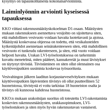
kysymys on tapauskohtaisesta kokonaisarvioinnista.
Laiminlyönnin arviointi kyseisessä
tapauksessa
KKO viittasi rakennusmääräyskokoelman D1-osaan. Määräysten
mukaan rakennukseen asennettava vesijohto on sijoitettava siten,
että mahdollinen vesivuoto voidaan havaita luotettavasti ja ajoissa.
Määräystä koskevassa ohjeessa on todettu, että vesikalusteiden
kytkentäjohdot asennetaan seinärakenteeseen siten, että mahdollinen
vesivuoto ei tunkeudu rakenteeseen, ja siten, että vuoto voidaan
helposti havaita. Urakan LVI-työselostuksessa on tarkemmin
kuvattu menetelmä, miten päätteet, kannakereiät ja muut lävistykset
on täytynyt tiivistää. Tiivistäminen on siten ollut olennainen osa
käyttövesiputkien uusimista koskevaa työsuoritusta.
Vesivahingon jälkeen laaditun korjaustarveselvityksen mukaan
käyttövesiputkien läpivientien tiivistys oli ollut puutteellinen 52
huoneistossa, tiivistystä ei voitu tarkistaa 18 huoneiston osalta ja
tiivistys oli kunnossa kahdessa huoneistossa.
KKO:n mukaan urakoitsijan suoritus oli toteutettu LVI-rakentamista
koskevien rakennusmääräysten, urakkasopimuksen, LVI-
työselostuksen ja siten myös hyvän rakennustavan vastaisesti.