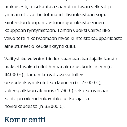
mukaisesti, olisi kantaja saanut riittävän selkeät ja
ymmärrettävät tiedot mahdollisuuksistaan sopia
kiinteistön kaupan vastuunrajoituksista ennen
kauppaan ryhtymistään. Tämän vuoksi välitysliike
velvoitettiin korvaamaan myös kiinteistökauppariidasta
aiheutuneet oikeudenkäyntikulut.
Välitysliike velvoitettiin korvaamaan kantajalle tämän
maksettavaksi tullut hinnanalennus korkoineen (n.
44.000 €) , tämän korvattavaksi tulleet
oikeudenkäyntikulut korkoineen (n. 23.000 €),
välityspalkkion alennus (1.736 €) sekä korvamaan
kantajan oikeudenkäyntikulut käräjä- ja
hovioikeudessa (n. 35.000 €).
Kommentti