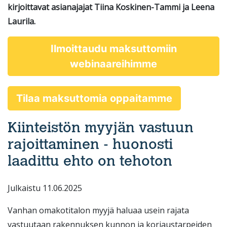
kirjoittavat asianajajat Tiina Koskinen-Tammi ja Leena
Laurila.
Ilmoittaudu maksuttomiin
webinaareihimme
Tilaa maksuttomia oppaitamme
Kiinteistön myyjän vastuun
rajoittaminen - huonosti
laadittu ehto on tehoton
Julkaistu 11.06.2025
Vanhan omakotitalon myyjä haluaa usein rajata
vastuutaan rakennuksen kunnon ja korjaustarpeiden