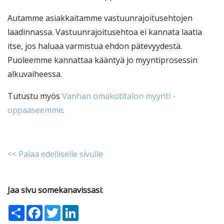
Autamme asiakkaitamme vastuunrajoitusehtojen
laadinnassa. Vastuunrajoitusehtoa ei kannata laatia
itse, jos haluaa varmistua ehdon pätevyydestä.
Puoleemme kannattaa kääntyä jo myyntiprosessin
alkuvaiheessa.
Tutustu myös
Vanhan omakotitalon myynti -
oppaaseemme
.
<< Palaa edelliselle sivulle
Jaa sivu somekanavissasi:
Share
Facebook
Twitter
LinkedIn