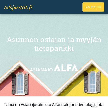
talojuristit.fi
VALIKKO
Asunnon ostajan ja myyjän
tietopankki
Tämä on Asianajotoimisto Alfan talojuristien blogi, jota