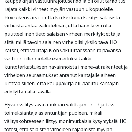
kauppakirjan vastuunrajoitusehdolla oli ollut tarkoitus
rajata kaikki virheet myyjän vastuun ulkopuolelle.
Hovioikeus arvioi, että K:n kertoma käsitys salaisista
virheistä antaa vaikutelman, että hänellä voi olla
puutteellinen tieto salaisen virheen merkityksestä ja
siitä, millä tavoin salainen virhe olisi yksilöitävä. HO
katsoi, että välittäjä K on vakuuttaessaan rajaavansa
vastuun ulkopuolelle esimerkiksi kaikki
kuntotarkastuksen havainnoista ilmenevät rakenteet ja
virheiden seuraamukset antanut kantajalle aiheen
luottaa siihen, että kauppakirja oli laadittu kantajan
edellyttämällä tavalla.
Hyvän välitystavan mukaan välittäjän on ohjattava
toimeksiantaja asiantuntijan puoleen, mikäli
välityskohteeseen liittyy monimutkaisia kysymyksiä. HO
totesi, että salaisten virheiden rajaamista myyjän