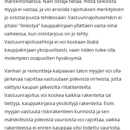
markkinoitaessa. Näin ostaja tietää, mistä seikoista
myyjä ei vastaa, ja voi arvioida rajoituksen merkityksen
jo ostotarjousta tehdessään. Vastuunrajoitusehdon ei
pitäisi ”ilmestyä” kauppakirjaan yllättäen vasta siinä
vaiheessa, kun ostotarjous on jo tehty.
Vastuunrajoitusehtoja ei voi koskaan lisätä
kauppakirjaan yksipuolisesti, vaan niiden tulee olla
molempien osapuolten hyväksymiä.
Vanhan ja remontteja kaipaavan talon myyjän voi olla
järkevää rajoittaa vastuutaan piilevistä virheistä, jotta
välttyisi kaupan jälkeisiltä riitatilanteilta.
Vastuunrajoitus voi koskea kaikkia rakenteita tai
tiettyjä, kauppakirjassa yksilöityjä rakenteita. Esim.
myyjän vastuuta riskirakenteen kunnosta ja sen
mahdollisista piilevistä vaurioista voi rajoittaa, vaikka
rakenteessa ei ennen kauppaa olisi todettu vaurioita.