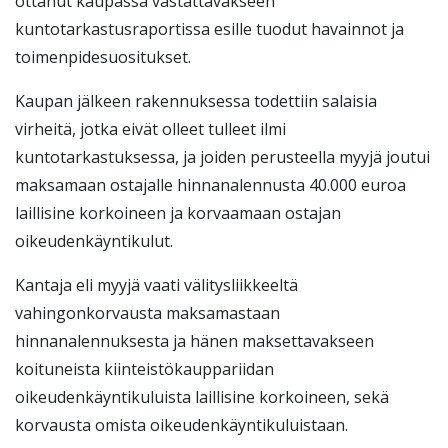
ottanut kaupassa vastattavakseen
kuntotarkastusraportissa esille tuodut havainnot ja
toimenpidesuositukset.
Kaupan jälkeen rakennuksessa todettiin salaisia
virheitä, jotka eivät olleet tulleet ilmi
kuntotarkastuksessa, ja joiden perusteella myyjä joutui
maksamaan ostajalle hinnanalennusta 40.000 euroa
laillisine korkoineen ja korvaamaan ostajan
oikeudenkäyntikulut.
Kantaja eli myyjä vaati välitysliikkeeltä
vahingonkorvausta maksamastaan
hinnanalennuksesta ja hänen maksettavakseen
koituneista kiinteistökauppariidan
oikeudenkäyntikuluista laillisine korkoineen, sekä
korvausta omista oikeudenkäyntikuluistaan.