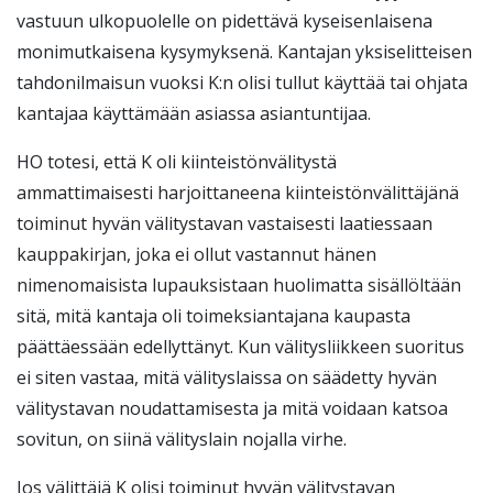
vastuun ulkopuolelle on pidettävä kyseisenlaisena
monimutkaisena kysymyksenä. Kantajan yksiselitteisen
tahdonilmaisun vuoksi K:n olisi tullut käyttää tai ohjata
kantajaa käyttämään asiassa asiantuntijaa.
HO totesi, että K oli kiinteistönvälitystä
ammattimaisesti harjoittaneena kiinteistönvälittäjänä
toiminut hyvän välitystavan vastaisesti laatiessaan
kauppakirjan, joka ei ollut vastannut hänen
nimenomaisista lupauksistaan huolimatta sisällöltään
sitä, mitä kantaja oli toimeksiantajana kaupasta
päättäessään edellyttänyt. Kun välitysliikkeen suoritus
ei siten vastaa, mitä välityslaissa on säädetty hyvän
välitystavan noudattamisesta ja mitä voidaan katsoa
sovitun, on siinä välityslain nojalla virhe.
Jos välittäjä K olisi toiminut hyvän välitystavan