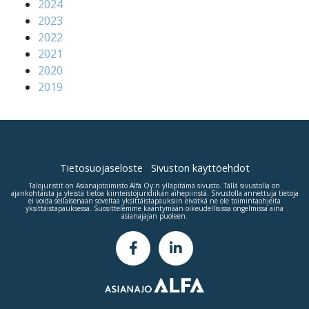
2024
2023
2022
2021
2020
2019
Tietosuojaseloste
Sivuston käyttöehdot
Talojuristit on Asianajotoimisto
Alfa Oy
:n ylläpitämä sivusto. Tällä sivustolla on
ajankohtaista ja yleistä tietoa kiinteistöjuridiikan aihepiiristä. Sivustolla annettuja tietoja
ei voida sellaisenaan soveltaa yksittäistapauksiin eivätkä ne ole toimintaohjeita
yksittäistapauksessa. Suosittelemme kääntymään oikeudellisissa ongelmissa aina
asianajajan puoleen.