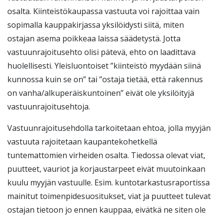
osalta. Kiinteistökaupassa vastuuta voi rajoittaa vain
sopimalla kauppakirjassa yksilöidysti siitä, miten
ostajan asema poikkeaa laissa säädetystä. Jotta
vastuunrajoitusehto olisi pätevä, ehto on laadittava
huolellisesti. Yleisluontoiset ”kiinteistö myydään siinä
kunnossa kuin se on” tai ”ostaja tietää, että rakennus
on vanha/alkuperäiskuntoinen” eivät ole yksilöityjä
vastuunrajoitusehtoja.
Vastuunrajoitusehdolla tarkoitetaan ehtoa, jolla myyjän
vastuuta rajoitetaan kaupantekohetkellä
tuntemattomien virheiden osalta. Tiedossa olevat viat,
puutteet, vauriot ja korjaustarpeet eivät muutoinkaan
kuulu myyjän vastuulle. Esim. kuntotarkastusraportissa
mainitut toimenpidesuositukset, viat ja puutteet tulevat
ostajan tietoon jo ennen kauppaa, eivätkä ne siten ole