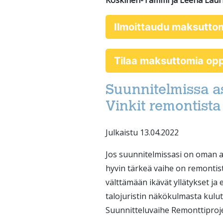
Koskinen-Tammi ja Leena Lauri
Ilmoittaudu maksutto
Tilaa maksuttomia o
Suunnitelmissa a
Vinkit remontist
Julkaistu 13.04.2022
Jos suunnitelmissasi on oman a
hyvin tärkeä vaihe on remontist
välttämään ikävät yllätykset ja
talojuristin näkökulmasta kulutta
Suunnitteluvaihe Remonttiprojek