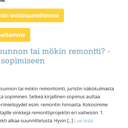
la.
miin webinaareihimme
ppaitamme
sunnon tai mökin remontti? -
a sopimiseen
sunnon tai mökin remontointi, juristin näkökulmasta
a sopiminen. Selkeä kirjallinen sopimus auttaa
 erimielisyydet esim. remontin hinnasta. Kokosimme
jille vinkkejä remonttiprojektin eri vaiheisiin. 1.
ti alkaa suunnittelusta. Hyvin [...]
Lue lisää