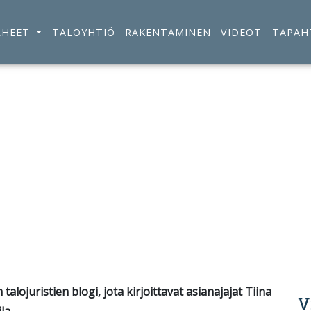
RHEET
TALOYHTIÖ
RAKENTAMINEN
VIDEOT
TAPAH
nnon ostajan ja myyjän tietopa
alojuristien blogi, jota kirjoittavat asianajajat Tiina
V