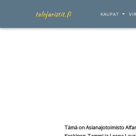
talojuristit.fi
KAUPAT
VI
Asu
Tämä on Asianajotoimisto Alfan t