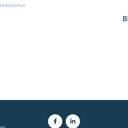
kkasopimus
B
tolla