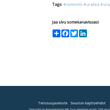
Tags:
#remontti
#urakka
#ura
Jaa sivu somekanavissasi:
Share
Facebook
Twitter
LinkedIn
Tietosuojaseloste
Sivuston käyttöehdot
Talojuristit on Asianajotoimisto
Alfa Oy
:n ylläpitämä sivusto. Tällä sivus