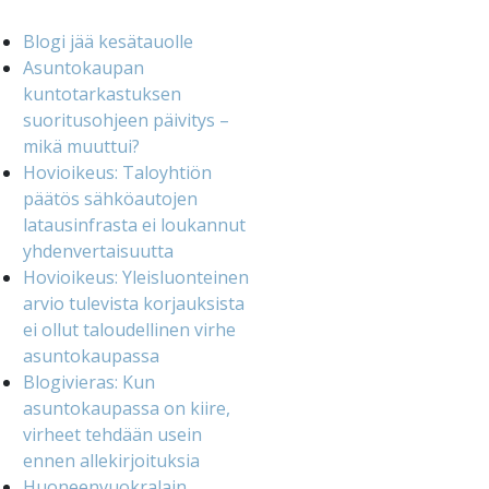
Blogi jää kesätauolle
Asuntokaupan
kuntotarkastuksen
suoritusohjeen päivitys –
mikä muuttui?
Hovioikeus: Taloyhtiön
päätös sähköautojen
latausinfrasta ei loukannut
yhdenvertaisuutta
Hovioikeus: Yleisluonteinen
arvio tulevista korjauksista
ei ollut taloudellinen virhe
asuntokaupassa
Blogivieras: Kun
asuntokaupassa on kiire,
virheet tehdään usein
ennen allekirjoituksia
Huoneenvuokralain