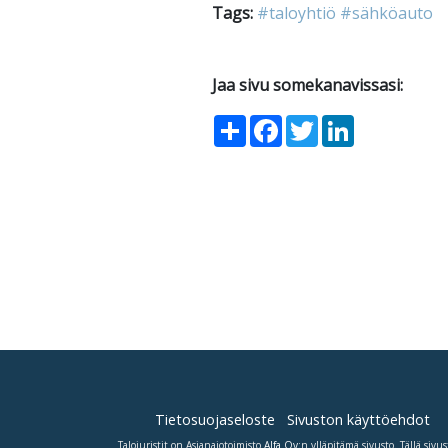
Tags:
#taloyhtiö
#sähköauto
Jaa sivu somekanavissasi:
Share
Facebook
Twitter
LinkedIn
Tietosuojaseloste
Sivuston käyttöehdot
Talojuristit on Asianajotoimisto
Alfa Oy
:n ylläpitämä sivusto. Tällä sivus