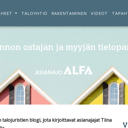
RHEET
TALOYHTIÖ
RAKENTAMINEN
VIDEOT
TAPAH
nnon ostajan ja myyjän tietopa
alojuristien blogi, jota kirjoittavat asianajajat Tiina
V