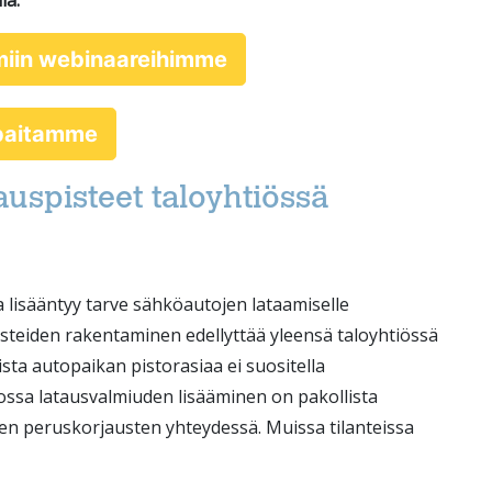
la.
miin webinaareihimme
ppaitamme
uspisteet taloyhtiössä
a lisääntyy tarve sähköautojen lataamiselle
isteiden rakentaminen edellyttää yleensä taloyhtiössä
ista autopaikan pistorasiaa ei suositella
kossa latausvalmiuden lisääminen on pakollista
en peruskorjausten yhteydessä. Muissa tilanteissa