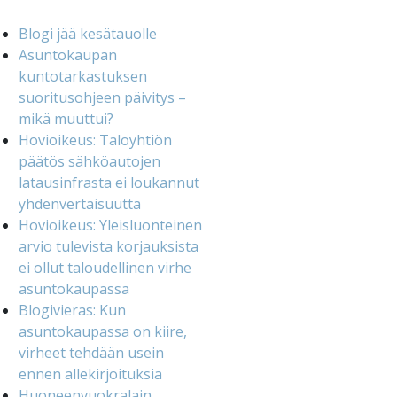
Blogi jää kesätauolle
Asuntokaupan
kuntotarkastuksen
suoritusohjeen päivitys –
mikä muuttui?
Hovioikeus: Taloyhtiön
päätös sähköautojen
latausinfrasta ei loukannut
yhdenvertaisuutta
Hovioikeus: Yleisluonteinen
arvio tulevista korjauksista
ei ollut taloudellinen virhe
asuntokaupassa
Blogivieras: Kun
asuntokaupassa on kiire,
virheet tehdään usein
ennen allekirjoituksia
Huoneenvuokralain