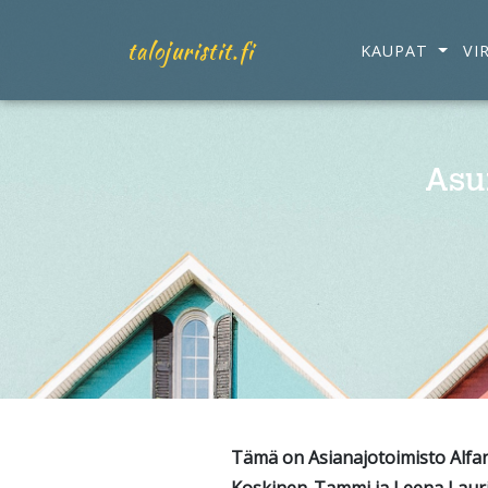
talojuristit.fi
KAUPAT
VI
Asu
Tämä on Asianajotoimisto Alfan t