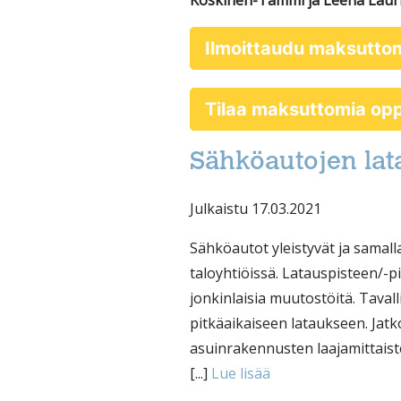
Koskinen-Tammi ja Leena Lauri
Ilmoittaudu maksutto
Tilaa maksuttomia o
Sähköautojen lata
Julkaistu 17.03.2021
Sähköautot yleistyvät ja samall
taloyhtiöissä. Latauspisteen/-p
jonkinlaisia muutostöitä. Tavall
pitkäaikaiseen lataukseen. Jat
asuinrakennusten laajamittaist
[...]
Lue lisää