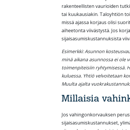
rakenteellisten vaurioiden tutki
tai kuukausiakin. Taloyhtiön 
missä ajassa korjaus olisi suorit
aiheetonta viivästystä. Jos kor
sijaisasumiskustannuksista viiv
Esimerkki: Asunnon kosteusvaur
minä aikana asunnossa ei ole voi
toimenpiteisiin ryhtymisessä. Hu
kuluessa. Yhtiö velvoitetaan ko
Muulta ajalta vuokrakustannuks
Millaisia vahin
Jos vahingonkorvauksen peruste
sijaisasumiskustannukset, yli