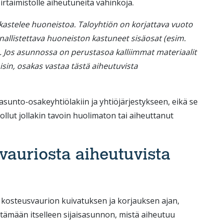
irtaimistolle aiheutuneita vahinkoja.
 kastelee huoneistoa. Taloyhtiön on korjattava vuoto
nallistettava huoneiston kastuneet sisäosat (esim.
n. Jos asunnossa on perustasoa kalliimmat materiaalit
isin, osakas vastaa tästä aiheutuvista
unto-osakeyhtiölakiin ja yhtiöjärjestykseen, eikä se
si ollut jollakin tavoin huolimaton tai aiheuttanut
vauriosta aiheutuvista
. kosteusvaurion kuivatuksen ja korjauksen ajan,
tämään itselleen sijaisasunnon, mistä aiheutuu