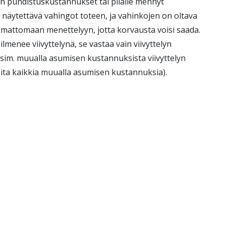
on puhdistuskustannukset tai pilalle mennyt
 näytettävä vahingot toteen, ja vahinkojen on oltava
imattomaan menettelyyn, jotta korvausta voisi saada.
lmenee viivyttelynä, se vastaa vain viivyttelyn
esim. muualla asumisen kustannuksista viivyttelyn
koita kaikkia muualla asumisen kustannuksia).