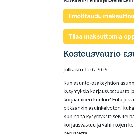
Koskinen-Tammi ja Leena Lauri
Ilmoittaudu maksutto
Tilaa maksuttomia o
Kosteusvaurio as
Julkaistu 12.02.2025
Kun asunto-osakeyhtiön asunno
kysymyksiä korjausvastuusta ja
korjaaminen kuuluu? Entä jos a
pitkäänkin asuinkelvoton, kuk
Kun näitä kysymyksiä selvitellä
korjausvastuu ja vahinkojen ko
perustetta.