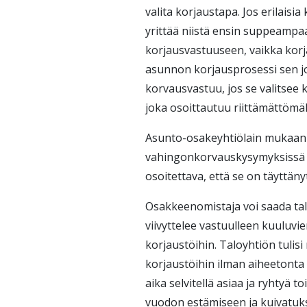
valita korjaustapa. Jos erilaisi
yrittää niistä ensin suppeampaa
korjausvastuuseen, vaikka korj
asunnon korjausprosessi sen joh
korvausvastuu, jos se valitsee k
joka osoittautuu riittämättömäk
Asunto-osakeyhtiölain mukaan
vahingonkorvauskysymyksissä o
osoitettava, että se on täyttän
Osakkeenomistaja voi saada tal
viivyttelee vastuulleen kuuluvi
korjaustöihin. Taloyhtiön tulis
korjaustöihin ilman aiheetonta 
aika selvitellä asiaa ja ryhtyä t
vuodon estämiseen ja kuivatukse