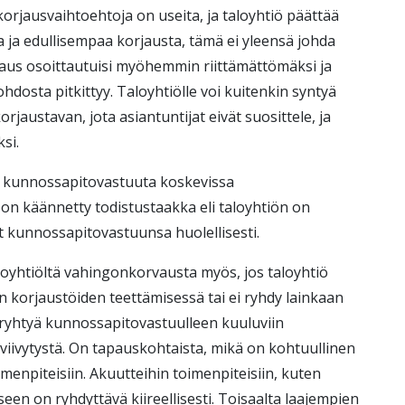
a korjausvaihtoehtoja on useita, ja taloyhtiö päättää
 ja edullisempaa korjausta, tämä ei yleensä johda
aus osoittautuisi myöhemmin riittämättömäksi ja
dosta pitkittyy. Taloyhtiölle voi kuitenkin syntyä
orjaustavan, jota asiantuntijat eivät suosittele, ja
si.
 kunnossapitovastuuta koskevissa
n käännetty todistustaakka eli taloyhtiön on
yt kunnossapitovastuunsa huolellisesti.
oyhtiöltä vahingonkorvausta myös, jos taloyhtiö
en korjaustöiden teettämisessä tai ei ryhdy lainkaan
i ryhtyä kunnossapitovastuulleen kuuluviin
viivytystä. On tapauskohtaista, mikä on kohtuullinen
oimenpiteisiin. Akuutteihin toimenpiteisiin, kuten
en on ryhdyttävä kiireellisesti. Toisaalta laajempien