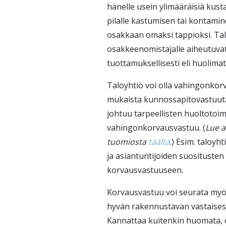
hänelle usein ylimääräisiä kus
pilalle kastumisen tai kontamin
osakkaan omaksi tappioksi. Talo
osakkeenomistajalle aiheutuvat
tuottamuksellisesti eli huolima
Taloyhtiö voi olla vahingonkorva
mukaista kunnossapitovastuuta
johtuu tarpeellisten huoltotoim
vahingonkorvausvastuu. (
Lue a
tuomiosta
täältä
.) Esim. taloyh
ja asiantuntijoiden suosituste
korvausvastuuseen.
Korvausvastuu voi seurata myös,
hyvän rakennustavan vastaisest
Kannattaa kuitenkin huomata, et