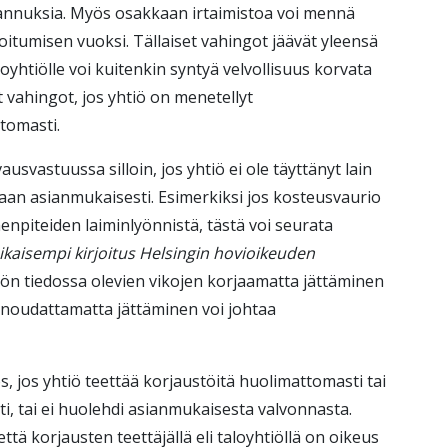
tannuksia. Myös osakkaan irtaimistoa voi mennä
oitumisen vuoksi. Tällaiset vahingot jäävät yleensä
yhtiölle voi kuitenkin syntyä velvollisuus korvata
 vahingot, jos yhtiö on menetellyt
ttomasti.
usvastuussa silloin, jos yhtiö ei ole täyttänyt lain
an asianmukaisesti. Esimerkiksi jos kosteusvaurio
enpiteiden laiminlyönnistä, tästä voi seurata
ikaisempi kirjoitus Helsingin hovioikeuden
tiön tiedossa olevien vikojen korjaamatta jättäminen
n noudattamatta jättäminen voi johtaa
 jos yhtiö teettää korjaustöitä huolimattomasti tai
i, tai ei huolehdi asianmukaisesta valvonnasta.
tä korjausten teettäjällä eli taloyhtiöllä on oikeus