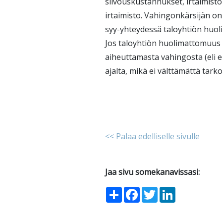
siivouskustannukset, irtaimist
irtaimisto. Vahingonkärsijän on
syy-yhteydessä taloyhtiön huol
Jos taloyhtiön huolimattomuus i
aiheuttamasta vahingosta (eli 
ajalta, mikä ei välttämättä tar
<< Palaa edelliselle sivulle
Jaa sivu somekanavissasi:
Share
Facebook
Twitter
LinkedIn