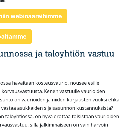
la.
miin webinaareihimme
ppaitamme
unnossa ja taloyhtiön vastuu
ssa havaitaan kosteusvaurio, nousee esille
 korvausvastuusta. Kenen vastuulle vaurioiden
sunto on vaurioiden ja niiden korjausten vuoksi ehkä
a vastaa asukkaiden sijaisasunnon kustannuksista?
än taloyhtiössä, on hyvä erottaa toisistaan vaurioiden
rvausvastuu, sillä jälkimmäiseen on vain harvoin