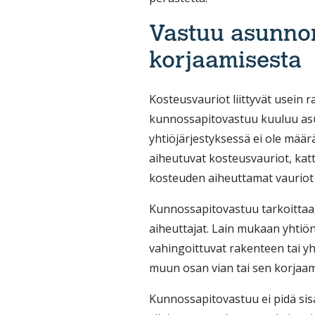
Vastuu asunno
korjaamisesta
Kosteusvauriot liittyvät usein ra
kunnossapitovastuu kuuluu asu
yhtiöjärjestyksessä ei ole määr
aiheutuvat kosteusvauriot, kat
kosteuden aiheuttamat vauriot
Kunnossapitovastuu tarkoittaa, 
aiheuttajat. Lain mukaan yhtiön
vahingoittuvat rakenteen tai 
muun osan vian tai sen korjaam
Kunnossapitovastuu ei pidä sis