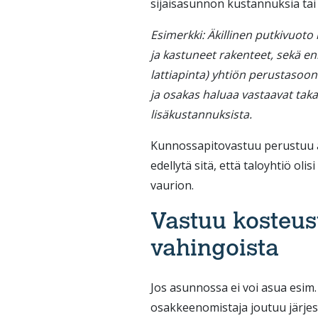
sijaisasunnon kustannuksia tai 
Esimerkki: Äkillinen putkivuoto
ja kastuneet rakenteet, sekä en
lattiapinta) yhtiön perustasoo
ja osakas haluaa vastaavat taka
lisäkustannuksista.
Kunnossapitovastuu perustuu as
edellytä sitä, että taloyhtiö oli
vaurion.
Vastuu kosteus
vahingoista
Jos asunnossa ei voi asua esim
osakkeenomistaja joutuu järjes