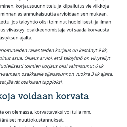
minen, korjaussuunnittelu ja kilpailutus vie viikkoja
toiminnan asianmukaisuutta arvioidaan sen mukaan,
ettu, jos taloyhtiö olisi toiminut huolellisesti ja ilman
jaus viivästyy, osakkeenomistaja voi saada korvausta
ästyksen ajalta.
ioituneiden rakenteiden korjaus on kestänyt 9 kk,
nut asua. Oikeus arvioi, että taloyhtiö on viivytellyt
olellisesti toimien korjaus olisi valmistunut 6 kk
rvaamaan osakkaalle sijaisasunnon vuokra 3 kk ajalta.
et jäävät osakkaan tappioksi.
koja voidaan korvata
 on olemassa, korvattavaksi voi tulla mm.
määräiset muuttokustannukset,