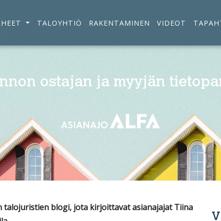
RHEET
TALOYHTIÖ
RAKENTAMINEN
VIDEOT
TAPAH
nnon ostajan ja myyjän tietopa
alojuristien blogi, jota kirjoittavat asianajajat Tiina
V