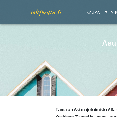
talojuristit.fi
KAUPAT
VI
Asu
Tämä on Asianajotoimisto Alfan t