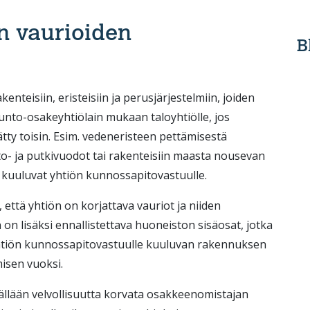
n vaurioiden
B
kenteisiin, eristeisiin ja perusjärjestelmiin, joiden
nto-osakeyhtiölain mukaan taloyhtiölle, jos
ätty toisin. Esim. vedeneristeen pettämisestä
to- ja putkivuodot tai rakenteisiin maasta nousevan
 kuuluvat yhtiön kunnossapitovastuulle.
että yhtiön on korjattava vauriot ja niiden
 on lisäksi ennallistettava huoneiston sisäosat, jotka
yhtiön kunnossapitovastuulle kuuluvan rakennuksen
isen vuoksi.
ällään velvollisuutta korvata osakkeenomistajan