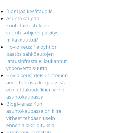
Blogi jää kesätauolle
Asuntokaupan
kuntotarkastuksen
suoritusohjeen päivitys –
mikä muuttui?
Hovioikeus: Taloyhtiön
päätös sähköautojen
latausinfrasta ei loukannut
yhdenvertaisuutta
Hovioikeus: Yleisluonteinen
arvio tulevista korjauksista
ei ollut taloudellinen virhe
asuntokaupassa
Blogivieras: Kun
asuntokaupassa on kiire,
virheet tehdään usein
ennen allekirjoituksia
Huoneenvuokralain