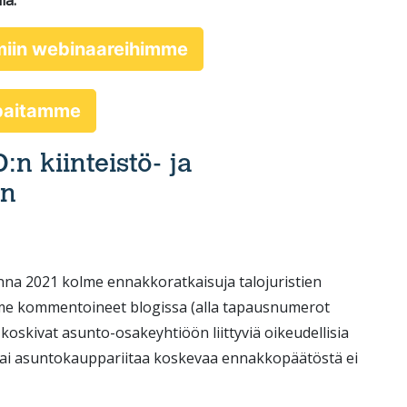
la.
miin webinaareihimme
ppaitamme
n kiinteistö- ja
in
nna 2021 kolme ennakkoratkaisuja talojuristien
lemme kommentoineet blogissa (alla tapausnumerot
i koskivat asunto-osakeyhtiöön liittyviä oikeudellisia
 tai asuntokauppariitaa koskevaa ennakkopäätöstä ei