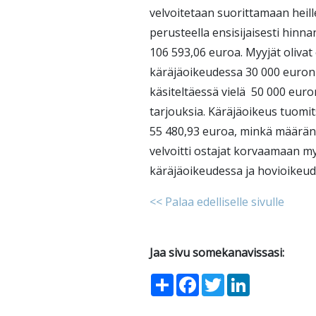
velvoitetaan suorittamaan heil
perusteella ensisijaisesti hinn
106 593,06 euroa. Myyjät olivat 
käräjäoikeudessa 30 000 euron 
käsiteltäessä vielä 50 000 euro
tarjouksia. Käräjäoikeus tuomi
55 480,93 euroa, minkä määrän 
velvoitti ostajat korvaamaan m
käräjäoikeudessa ja hovioikeu
<< Palaa edelliselle sivulle
Jaa sivu somekanavissasi:
Share
Facebook
Twitter
LinkedIn