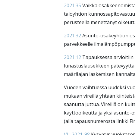
2021:35
Vaikka osakkeenomistaja
taloyhtiön kunnossapitovastuul
perusteella menettänyt oikeut
2021:32
Asunto-osakeyhtiön osa
parvekkeelle ilmalämpöpumpp
2021:12
Tapauksessa arvioitiin
lunastuslausekkeen pätevyyttä 
määräajan laskemisen kannalta
Vuoden vaihtuessa uudeksi vuo
mukaan vireillä yhtään kiinteist
saanutta juttua. Vireillä on ku
käyttöoikeutta ja yksi asunto-
(alla tapausnumerosta linkki Fin
VL: 2021-98
Kysymys vuokrasopi