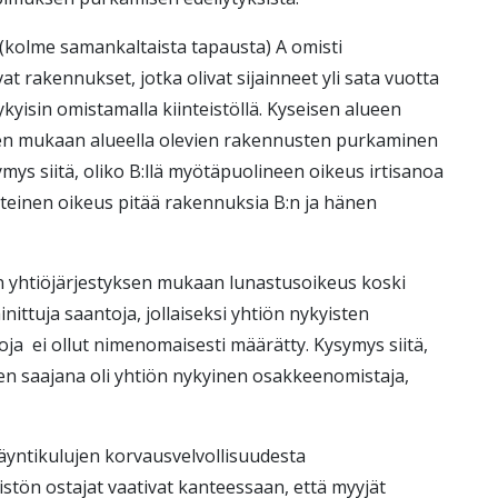
(kolme samankaltaista tapausta) A omisti
t rakennukset, jotka olivat sijainneet yli sata vuotta
yisin omistamalla kiinteistöllä. Kyseisen alueen
en mukaan alueella olevien rakennusten purkaminen
symys siitä, oliko B:llä myötäpuolineen oikeus irtisanoa
teinen oikeus pitää rakennuksia B:n ja hänen
 yhtiöjärjestyksen mukaan lunastusoikeus koski
nittuja saantoja, jollaiseksi yhtiön nykyisten
toja ei ollut nimenomaisesti määrätty. Kysymys siitä,
n saajana oli yhtiön nykyinen osakkeenomistaja,
ntikulujen korvausvelvollisuudesta
eistön ostajat vaativat kanteessaan, että myyjät