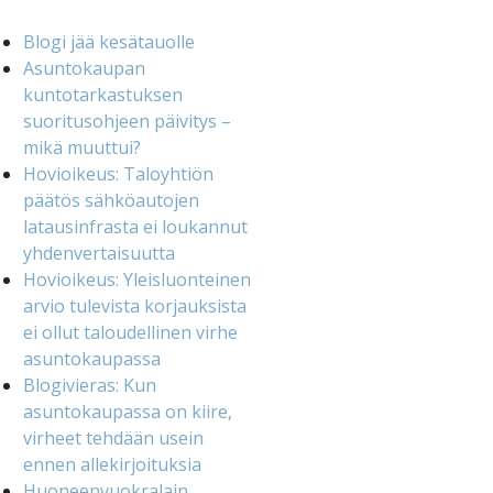
Blogi jää kesätauolle
Asuntokaupan
kuntotarkastuksen
suoritusohjeen päivitys –
mikä muuttui?
Hovioikeus: Taloyhtiön
päätös sähköautojen
latausinfrasta ei loukannut
yhdenvertaisuutta
Hovioikeus: Yleisluonteinen
arvio tulevista korjauksista
ei ollut taloudellinen virhe
asuntokaupassa
Blogivieras: Kun
asuntokaupassa on kiire,
virheet tehdään usein
ennen allekirjoituksia
Huoneenvuokralain