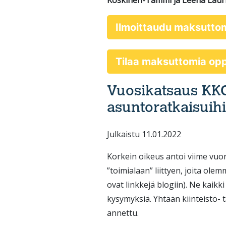
Koskinen-Tammi ja Leena Lauri
Ilmoittaudu maksutto
Tilaa maksuttomia o
Vuosikatsaus KKO:
asuntoratkaisuih
Julkaistu 11.01.2022
Korkein oikeus antoi viime vuo
”toimialaan” liittyen, joita o
ovat linkkejä blogiin). Ne kaikk
kysymyksiä. Yhtään kiinteistö-
annettu.