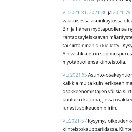
VL:2021-81
,
2021-80
ja
2021-79
vakituisessa asuinkäytössä oleva
B:n ja hänen myötäpuoliensa nyk
rantaosayleiskaavan määräyst
tai siirtäminen oli kielletty. Ky
A:n vastikkeeton sopimusperus
myötäpuoliensa kiinteistöllä.
VL: 2021:65
Asunto-osakeyhtiön
kaikkia muita kuin erikseen mai
osakkeenomistajien välisiä siir
kuuluiko kauppa, jossa osakkee
lunastusoikeuden piiriin.
VL:2021-57
Kysymys oikeudenkäy
kiinteistökauppariidassa. Kiint