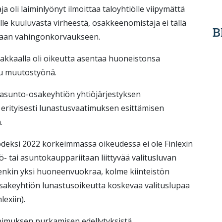
 oli laiminlyönyt ilmoittaa taloyhtiölle viipymättä
le kuuluvasta virheestä, osakkeenomistaja ei tällä
B
taan vahingonkorvaukseen.
kkaalla oli oikeutta asentaa huoneistonsa
u muutostyönä.
 asunto-osakeyhtiön yhtiöjärjestyksen
erityisesti lunastusvaatimuksen esittämisen
.
deksi 2022 korkeimmassa oikeudessa ei ole Finlexin
ö- tai asuntokauppariitaan liittyvää valitusluvan
itenkin yksi huoneenvuokraa, kolme kiinteistön
osakeyhtiön lunastusoikeutta koskevaa valituslupaa
lexiin).
muksen purkamisen edellytyksistä.