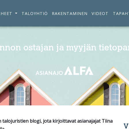
RHEET
TALOYHTIÖ
RAKENTAMINEN
VIDEOT
TAPAH
nnon ostajan ja myyjän tietopa
alojuristien blogi, jota kirjoittavat asianajajat Tiina
V