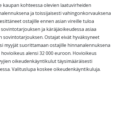
le kaupan kohteessa olevien laatuvirheiden
analennuksena ja toissijaisesti vahingonkorvauksena
esittäneet ostajille ennen asian vireille tuloa
sovintotarjouksen ja käräjäoikeudessa asiaa
n sovintotarjouksen. Ostajat eivät hyväksyneet
tsi myyjät suorittamaan ostajille hinnanalennuksena
hovioikeus alensi 32 000 euroon. Hovioikeus
yyjien oikeudenkäyntikulut täysimääräisesti
dessa. Valituslupa koskee oikeudenkäyntikuluja.