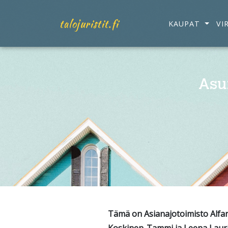
talojuristit.fi
KAUPAT
VI
Asu
Tämä on Asianajotoimisto Alfan t