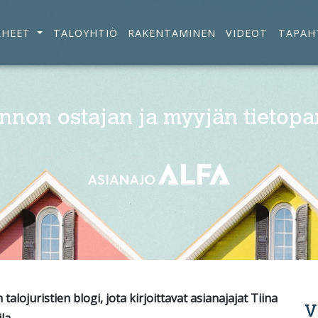
RHEET
TALOYHTIÖ
RAKENTAMINEN
VIDEOT
TAPAH
nnon ostajan ja myyjän tietopa
alojuristien blogi, jota kirjoittavat asianajajat Tiina
V