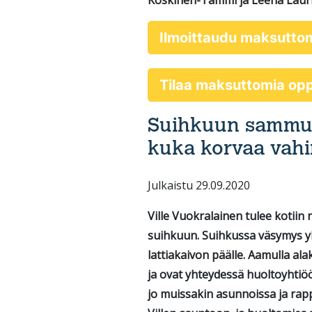
Koskinen-Tammi ja Leena Lauri
Ilmoittaudu maksutto
Tilaa maksuttomia o
Suihkuun sammumi
kuka korvaa vah
Julkaistu 29.09.2020
Ville Vuokralainen tulee kotiin 
suihkuun. Suihkussa väsymys yl
lattiakaivon päälle. Aamulla a
ja ovat yhteydessä huoltoyhtiö
jo muissakin asunnoissa ja ra