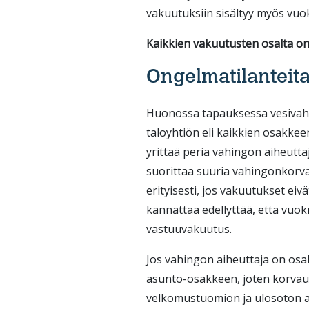
vakuutuksiin sisältyy myös vuo
Kaikkien vakuutusten osalta on
Ongelmatilanteit
Huonossa tapauksessa vesivah
taloyhtiön eli kaikkien osakke
yrittää periä vahingon aiheutta
suorittaa suuria vahingonkorv
erityisesti, jos vakuutukset e
kannattaa edellyttää, että vuokr
vastuuvakuutus.
Jos vahingon aiheuttaja on osa
asunto-osakkeen, joten korvauk
velkomustuomion ja ulosoton av