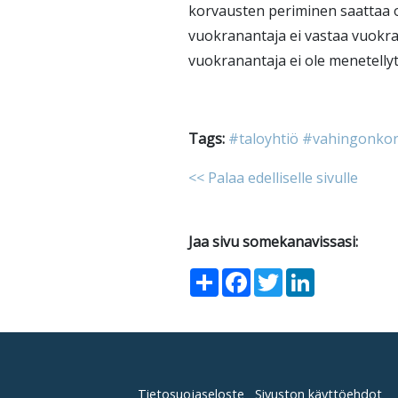
korvausten periminen saattaa
vuokranantaja ei vastaa vuokra
vuokranantaja ei ole menetellyt
Tags:
#taloyhtiö
#vahingonkor
<< Palaa edelliselle sivulle
Jaa sivu somekanavissasi:
Share
Facebook
Twitter
LinkedIn
Tietosuojaseloste
Sivuston käyttöehdot