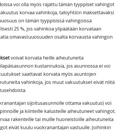
oissa voi olla myös rajattu tämän tyyppiset vahingot
vakuutus korvaa vahinkoja, taloyhtiön maksettavaksi
uosuus on tämän tyyppisissä vahingoissa
isesti 25 %, jos vahinkoa ylipäätään korvataan
vaatia omavastuuosuuden osalta korvausta vahingon
ukset
voivat korvata heille aiheutuneita
tilapäisasunnon kustannuksia, jos asunnossa ei voi
akuutukset saattavat korvata myös asuntojen
iheutuneita vahinkoja, jos muut vakuutukset eivät niitä
tusehdoista.
ranantajan sijoitusasunnolle ottama vakuutus)
voi
noille ja kiinteille kalusteille aiheutuneet vahingot.
aa rakenteille tai muille huoneistoille aiheutuneita
got eivät kuulu vuokranantajan vastuulle. Joihinkin