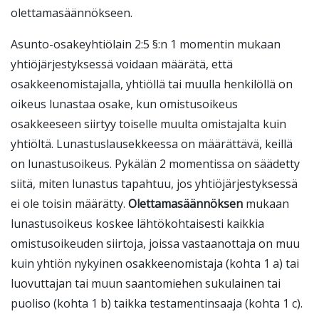
olettamasäännökseen.
Asunto-osakeyhtiölain 2:5 §:n 1 momentin mukaan
yhtiöjärjestyksessä voidaan määrätä, että
osakkeenomistajalla, yhtiöllä tai muulla henkilöllä on
oikeus lunastaa osake, kun omistusoikeus
osakkeeseen siirtyy toiselle muulta omistajalta kuin
yhtiöltä. Lunastuslausekkeessa on määrättävä, keillä
on lunastusoikeus. Pykälän 2 momentissa on säädetty
siitä, miten lunastus tapahtuu, jos yhtiöjärjestyksessä
ei ole toisin määrätty.
Olettamasäännöksen
mukaan
lunastusoikeus koskee lähtökohtaisesti kaikkia
omistusoikeuden siirtoja, joissa vastaanottaja on muu
kuin yhtiön nykyinen osakkeenomistaja (kohta 1 a) tai
luovuttajan tai muun saantomiehen sukulainen tai
puoliso (kohta 1 b) taikka testamentinsaaja (kohta 1 c).