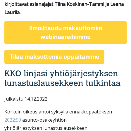
kirjoittavat asianajajat Tiina Koskinen-Tammi ja Leena
Laurila.
Ilmoittaudu maksuttomiin
webinaareihimme
Tilaa maksuttomia oppaitamme
KKO linjasi yhtiöjärjestyksen
lunastuslausekkeen tulkintaa
Julkaistu 14.12.2022
Korkein oikeus antoi syksyllä ennakkopäätöksen
2022:59
asunto-osakeyhtiön
yhtiöjärjestyksen lunastuslausekkeen