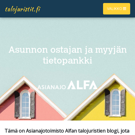
talojuristit.fi
VALIKKO
Asunnon ostajan ja myyjän
tietopankki
Tämä on Asianajotoimisto Alfan talojuristien blogi, jota