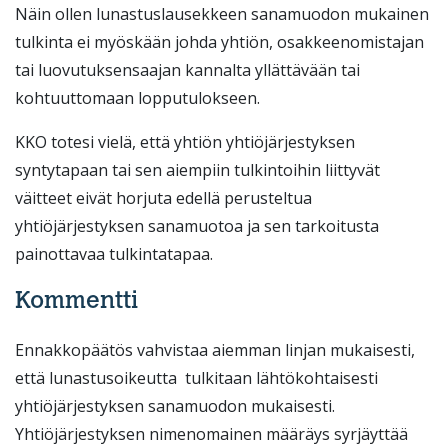
Näin ollen lunastuslausekkeen sanamuodon mukainen
tulkinta ei myöskään johda yhtiön, osakkeenomistajan
tai luovutuksensaajan kannalta yllättävään tai
kohtuuttomaan lopputulokseen.
KKO totesi vielä, että yhtiön yhtiöjärjestyksen
syntytapaan tai sen aiempiin tulkintoihin liittyvät
väitteet eivät horjuta edellä perusteltua
yhtiöjärjestyksen sanamuotoa ja sen tarkoitusta
painottavaa tulkintatapaa.
Kommentti
Ennakkopäätös vahvistaa aiemman linjan mukaisesti,
että lunastusoikeutta tulkitaan lähtökohtaisesti
yhtiöjärjestyksen sanamuodon mukaisesti.
Yhtiöjärjestyksen nimenomainen määräys syrjäyttää