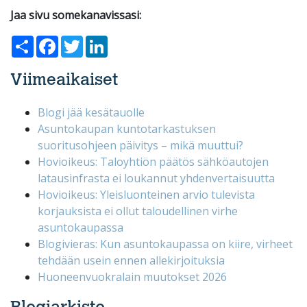
Jaa sivu somekanavissasi:
Share
Facebook
Twitter
LinkedIn
Viimeaikaiset
Blogi jää kesätauolle
Asuntokaupan kuntotarkastuksen
suoritusohjeen päivitys – mikä muuttui?
Hovioikeus: Taloyhtiön päätös sähköautojen
latausinfrasta ei loukannut yhdenvertaisuutta
Hovioikeus: Yleisluonteinen arvio tulevista
korjauksista ei ollut taloudellinen virhe
asuntokaupassa
Blogivieras: Kun asuntokaupassa on kiire, virheet
tehdään usein ennen allekirjoituksia
Huoneenvuokralain muutokset 2026