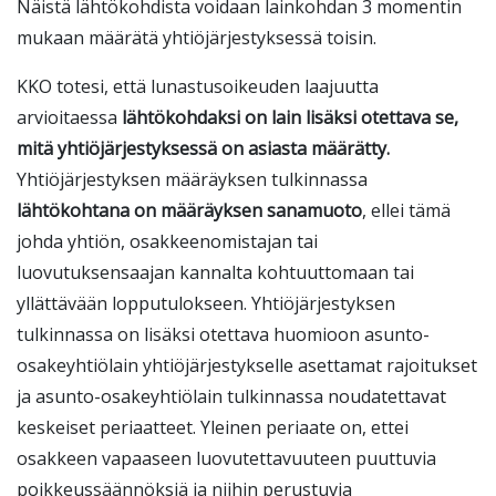
Näistä lähtökohdista voidaan lainkohdan 3 momentin
mukaan määrätä yhtiöjärjestyksessä toisin.
KKO totesi, että lunastusoikeuden laajuutta
arvioitaessa
lähtökohdaksi on lain lisäksi otettava se,
mitä yhtiöjärjestyksessä on asiasta määrätty.
Yhtiöjärjestyksen määräyksen tulkinnassa
lähtökohtana on määräyksen sanamuoto
, ellei tämä
johda yhtiön, osakkeenomistajan tai
luovutuksensaajan kannalta kohtuuttomaan tai
yllättävään lopputulokseen. Yhtiöjärjestyksen
tulkinnassa on lisäksi otettava huomioon asunto-
osakeyhtiölain yhtiöjärjestykselle asettamat rajoitukset
ja asunto-osakeyhtiölain tulkinnassa noudatettavat
keskeiset periaatteet. Yleinen periaate on, ettei
osakkeen vapaaseen luovutettavuuteen puuttuvia
poikkeussäännöksiä ja niihin perustuvia