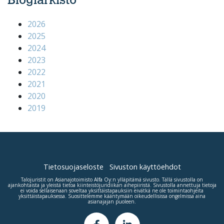
Blogiarkisto
2026
2025
2024
2023
2022
2021
2020
2019
Tietosuojaseloste
Sivuston käyttöehdot
Talojuristit on Asianajotoimisto
Alfa Oy
:n ylläpitämä sivusto. Tällä sivustolla on
ajankohtaista ja yleistä tietoa kiinteistöjuridiikan aihepiiristä. Sivustolla annettuja tietoja
ei voida sellaisenaan soveltaa yksittäistapauksiin eivätkä ne ole toimintaohjeita
yksittäistapauksessa. Suosittelemme kääntymään oikeudellisissa ongelmissa aina
asianajajan puoleen.