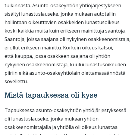
tulkinnasta. Asunto-osakeyhtiön yhtiöjärjestykseen
sisältyi lunastuslauseke, jonka mukaan autotallin
hallintaan oikeuttavien osakkeiden lunastusoikeus
koski kaikkia muita kuin erikseen mainittuja saantoja.
Saantoja, joissa saajana oli nykyinen osakkeenomistaja,
ei ollut erikseen mainittu. Korkein oikeus katsoi,
että kauppa, jossa osakkeen saajana oli yhtiön
nykyinen osakkeenomistaja, kuului lunastusoikeuden
piiriin eikä asunto-osakeyhtiölain olettamasäännöstä
sovellettu.
Mistä tapauksessa oli kyse
Tapauksessa asunto-osakeyhtiön yhtiöjärjestyksessä
oli lunastuslauseke, jonka mukaan yhtiön
osakkeenomistajalla ja yhtiöllä oli oikeus lunastaa