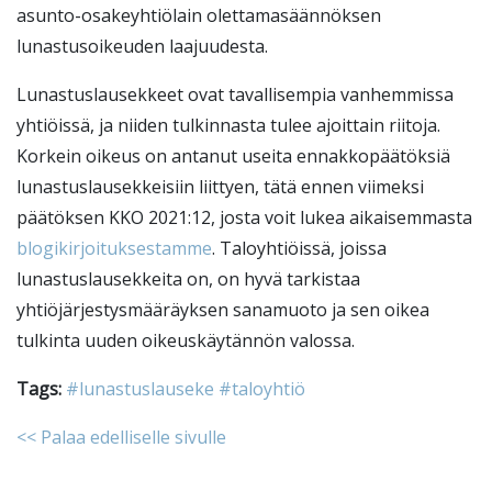
asunto-osakeyhtiölain olettamasäännöksen
lunastusoikeuden laajuudesta.
Lunastuslausekkeet ovat tavallisempia vanhemmissa
yhtiöissä, ja niiden tulkinnasta tulee ajoittain riitoja.
Korkein oikeus on antanut useita ennakkopäätöksiä
lunastuslausekkeisiin liittyen, tätä ennen viimeksi
päätöksen KKO 2021:12, josta voit lukea aikaisemmasta
blogikirjoituksestamme
. Taloyhtiöissä, joissa
lunastuslausekkeita on, on hyvä tarkistaa
yhtiöjärjestysmääräyksen sanamuoto ja sen oikea
tulkinta uuden oikeuskäytännön valossa.
Tags:
#lunastuslauseke
#taloyhtiö
<< Palaa edelliselle sivulle