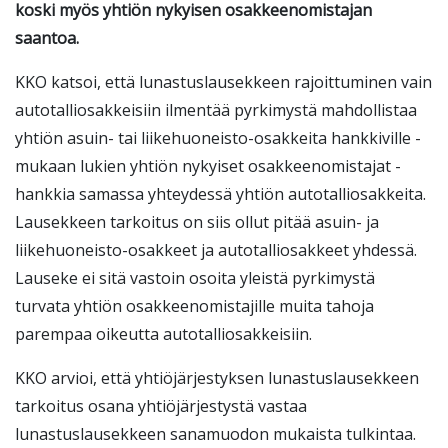
koski myös yhtiön nykyisen osakkeenomistajan
saantoa.
KKO katsoi, että lunastuslausekkeen rajoittuminen vain
autotalliosakkeisiin ilmentää pyrkimystä mahdollistaa
yhtiön asuin- tai liikehuoneisto-osakkeita hankkiville -
mukaan lukien yhtiön nykyiset osakkeenomistajat -
hankkia samassa yhteydessä yhtiön autotalliosakkeita.
Lausekkeen tarkoitus on siis ollut pitää asuin- ja
liikehuoneisto-osakkeet ja autotalliosakkeet yhdessä.
Lauseke ei sitä vastoin osoita yleistä pyrkimystä
turvata yhtiön osakkeenomistajille muita tahoja
parempaa oikeutta autotalliosakkeisiin.
KKO arvioi, että yhtiöjärjestyksen lunastuslausekkeen
tarkoitus osana yhtiöjärjestystä vastaa
lunastuslausekkeen sanamuodon mukaista tulkintaa.