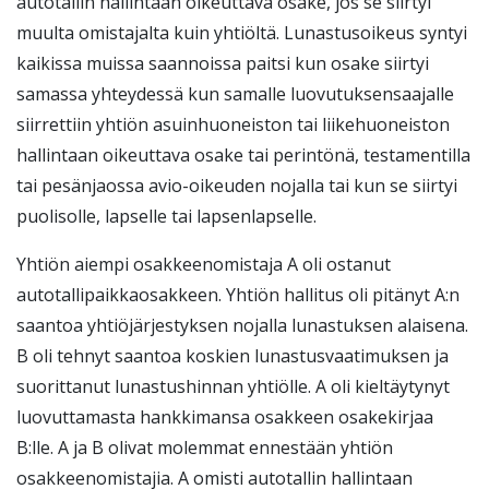
autotallin hallintaan oikeuttava osake, jos se siirtyi
muulta omistajalta kuin yhtiöltä. Lunastusoikeus syntyi
kaikissa muissa saannoissa paitsi kun osake siirtyi
samassa yhteydessä kun samalle luovutuksensaajalle
siirrettiin yhtiön asuinhuoneiston tai liikehuoneiston
hallintaan oikeuttava osake tai perintönä, testamentilla
tai pesänjaossa avio-oikeuden nojalla tai kun se siirtyi
puolisolle, lapselle tai lapsenlapselle.
Yhtiön aiempi osakkeenomistaja A oli ostanut
autotallipaikkaosakkeen. Yhtiön hallitus oli pitänyt A:n
saantoa yhtiöjärjestyksen nojalla lunastuksen alaisena.
B oli tehnyt saantoa koskien lunastusvaatimuksen ja
suorittanut lunastushinnan yhtiölle. A oli kieltäytynyt
luovuttamasta hankkimansa osakkeen osakekirjaa
B:lle. A ja B olivat molemmat ennestään yhtiön
osakkeenomistajia. A omisti autotallin hallintaan