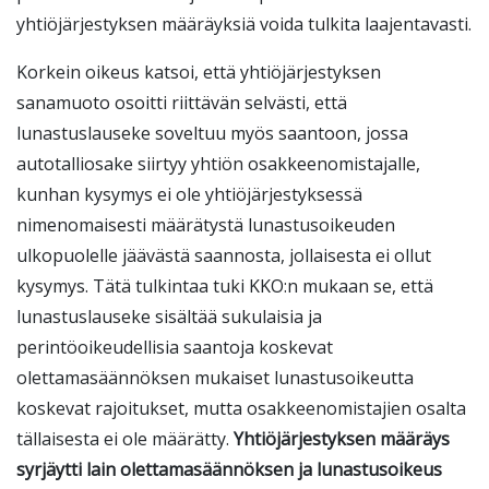
yhtiöjärjestyksen määräyksiä voida tulkita laajentavasti.
Korkein oikeus katsoi, että yhtiöjärjestyksen
sanamuoto osoitti riittävän selvästi, että
lunastuslauseke soveltuu myös saantoon, jossa
autotalliosake siirtyy yhtiön osakkeenomistajalle,
kunhan kysymys ei ole yhtiöjärjestyksessä
nimenomaisesti määrätystä lunastusoikeuden
ulkopuolelle jäävästä saannosta, jollaisesta ei ollut
kysymys. Tätä tulkintaa tuki KKO:n mukaan se, että
lunastuslauseke sisältää sukulaisia ja
perintöoikeudellisia saantoja koskevat
olettamasäännöksen mukaiset lunastusoikeutta
koskevat rajoitukset, mutta osakkeenomistajien osalta
tällaisesta ei ole määrätty.
Yhtiöjärjestyksen määräys
syrjäytti lain olettamasäännöksen ja lunastusoikeus