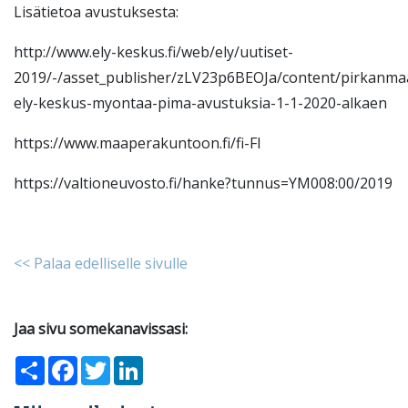
Lisätietoa avustuksesta:
http://www.ely-keskus.fi/web/ely/uutiset-
2019/-/asset_publisher/zLV23p6BEOJa/content/pirkanma
ely-keskus-myontaa-pima-avustuksia-1-1-2020-alkaen
https://www.maaperakuntoon.fi/fi-FI
https://valtioneuvosto.fi/hanke?tunnus=YM008:00/2019
<< Palaa edelliselle sivulle
Jaa sivu somekanavissasi:
Share
Facebook
Twitter
LinkedIn