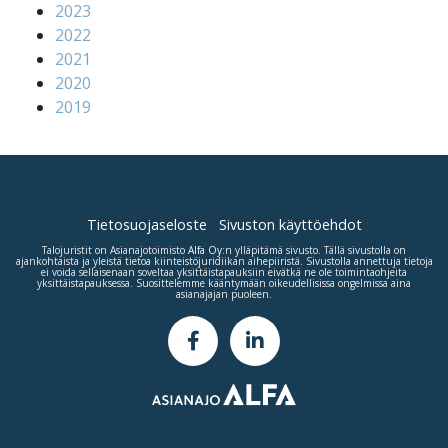
2023
2022
2021
2020
2019
Tietosuojaseloste
Sivuston käyttöehdot
Talojuristit on Asianajotoimisto
Alfa Oy
:n ylläpitämä sivusto. Tällä sivustolla on
ajankohtaista ja yleistä tietoa kiinteistöjuridiikan aihepiiristä. Sivustolla annettuja tietoja
ei voida sellaisenaan soveltaa yksittäistapauksiin eivätkä ne ole toimintaohjeita
yksittäistapauksessa. Suosittelemme kääntymään oikeudellisissa ongelmissa aina
asianajajan puoleen.