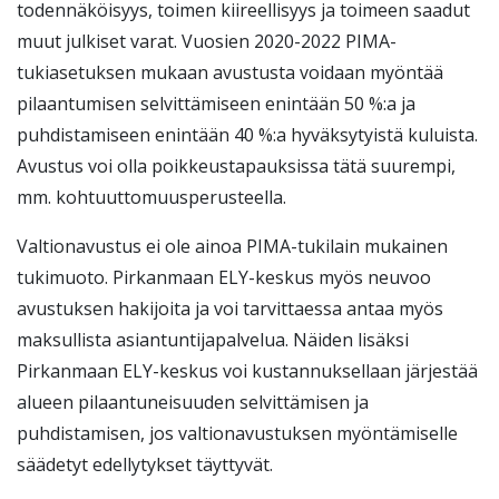
todennäköisyys, toimen kiireellisyys ja toimeen saadut
muut julkiset varat. Vuosien 2020-2022 PIMA-
tukiasetuksen mukaan avustusta voidaan myöntää
pilaantumisen selvittämiseen enintään 50 %:a ja
puhdistamiseen enintään 40 %:a hyväksytyistä kuluista.
Avustus voi olla poikkeustapauksissa tätä suurempi,
mm. kohtuuttomuusperusteella.
Valtionavustus ei ole ainoa PIMA-tukilain mukainen
tukimuoto. Pirkanmaan ELY-keskus myös neuvoo
avustuksen hakijoita ja voi tarvittaessa antaa myös
maksullista asiantuntijapalvelua. Näiden lisäksi
Pirkanmaan ELY-keskus voi kustannuksellaan järjestää
alueen pilaantuneisuuden selvittämisen ja
puhdistamisen, jos valtionavustuksen myöntämiselle
säädetyt edellytykset täyttyvät.