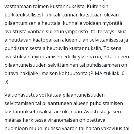
vastaamaan toimen kustannuksista. Kuitenkin
poikkeuksellisesti, mikäli kunnan katsotaan olevan
pilaantumisen aiheuttaja, kunnalle voidaan myöntää
avustusta vanhan suljetun ympäristö- tai terveysriskiä
aiheuttavan kaatopaikan alueen tilan selvittämisestä ja
puhdistamisesta aiheutuviin kustannuksiin. Toisena
avustuksen myöntämisen edellytyksenä on, että alueen
pilaantuneisuuden selvittäminen tai puhdistaminen on
oltava hakijalle ilmeisen kohtuutonta (PIMA-tukilaki 6
§).
Valtionavustus voi kattaa pilaantuneisuuden
selvittämisen tai pilaantuneen alueen puhdistamisen
kustannukset osaksi tai kokonaan. Avustusta ja sen
määrää harkitessa viranomaisen on otettava
huomioon muun muassa vaaran tai haitan vakavuus tai