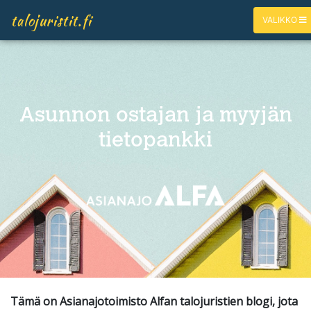
talojuristit.fi
VALIKKO
Asunnon ostajan ja myyjän
tietopankki
Tämä on Asianajotoimisto Alfan talojuristien blogi, jota