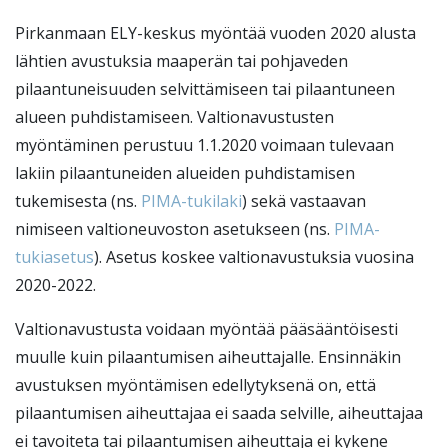
Pirkanmaan ELY-keskus myöntää vuoden 2020 alusta
lähtien avustuksia maaperän tai pohjaveden
pilaantuneisuuden selvittämiseen tai pilaantuneen
alueen puhdistamiseen. Valtionavustusten
myöntäminen perustuu 1.1.2020 voimaan tulevaan
lakiin pilaantuneiden alueiden puhdistamisen
tukemisesta (ns.
PIMA-tukilaki
) sekä vastaavan
nimiseen valtioneuvoston asetukseen (ns.
PIMA-
tukiasetus
). Asetus koskee valtionavustuksia vuosina
2020-2022.
Valtionavustusta voidaan myöntää pääsääntöisesti
muulle kuin pilaantumisen aiheuttajalle. Ensinnäkin
avustuksen myöntämisen edellytyksenä on, että
pilaantumisen aiheuttajaa ei saada selville, aiheuttajaa
ei tavoiteta tai pilaantumisen aiheuttaja ei kykene