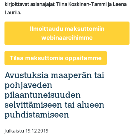
kirjoittavat asianajajat Tiina Koskinen-Tammi ja Leena
Laurila.
Ilmoittaudu maksuttomiin
webinaareihimme
Tilaa maksuttomia oppaitamme
Avustuksia maaperän tai
pohjaveden
pilaantuneisuuden
selvittämiseen tai alueen
puhdistamiseen
Julkaistu 19.12.2019