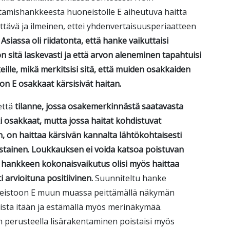
amishankkeesta huoneistolle E aiheutuva haitta
ittävä ja ilmeinen, ettei yhdenvertaisuusperiaatteen
Asiassa oli riidatonta, että hanke vaikuttaisi
 sitä laskevasti ja että arvon aleneminen tapahtuisi
lle, mikä merkitsisi sitä, että muiden osakkaiden
n E osakkaat kärsisivät haitan.
että
tilanne, jossa osakemerkinnästä saatavasta
 osakkaat, mutta jossa haitat kohdistuvat
 on haittaa kärsivän kannalta lähtökohtaisesti
stainen. Loukkauksen ei voida katsoa poistuvan
tä hankkeen kokonaisvaikutus olisi myös haittaa
i arvioituna positiivinen.
Suunniteltu hanke
neistoon E muun muassa peittämällä näkymän
sta itään ja estämällä myös merinäkymää.
n perusteella lisärakentaminen poistaisi myös