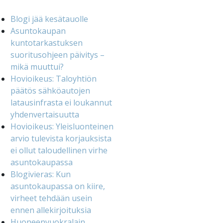
Blogi jää kesätauolle
Asuntokaupan
kuntotarkastuksen
suoritusohjeen päivitys –
mikä muuttui?
Hovioikeus: Taloyhtiön
päätös sähköautojen
latausinfrasta ei loukannut
yhdenvertaisuutta
Hovioikeus: Yleisluonteinen
arvio tulevista korjauksista
ei ollut taloudellinen virhe
asuntokaupassa
Blogivieras: Kun
asuntokaupassa on kiire,
virheet tehdään usein
ennen allekirjoituksia
Huoneenvuokralain