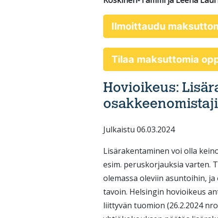
Koskinen-Tammi ja Leena Lauri
Ilmoittaudu maksutto
Tilaa maksuttomia o
Hovioikeus: Lisä
osakkeenomistaji
Julkaistu 06.03.2024
Lisärakentaminen voi olla keino
esim. peruskorjauksia varten. T
olemassa oleviin asuntoihin, ja 
tavoin. Helsingin hovioikeus a
liittyvän tuomion (26.2.2024 nro 