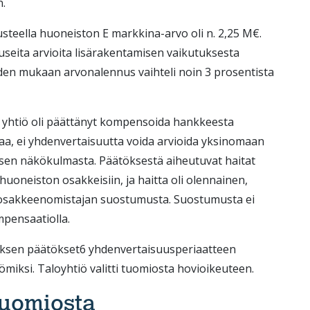
n.
usteella huoneiston E markkina-arvo oli n. 2,25 M€.
useita arvioita lisärakentamisen vaikutuksesta
iden mukaan arvonalennus vaihteli noin 3 prosentista
ka yhtiö oli päättänyt kompensoida hankkeesta
taa, ei yhdenvertaisuutta voida arvioida yksinomaan
sen näkökulmasta. Päätöksestä aiheutuvat haitat
uoneiston osakkeisiin, ja haitta oli olennainen,
n osakkeenomistajan suostumusta. Suostumusta ei
ompensaatiolla.
uksen päätökset6 yhdenvertaisuusperiaatteen
ttömiksi. Taloyhtiö valitti tuomiosta hovioikeuteen.
tuomiosta