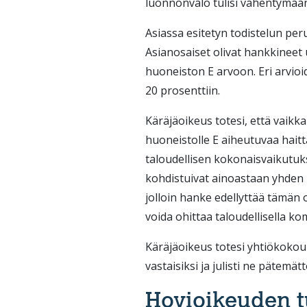
luonnonvalo tulisi vähentymää
Asiassa esitetyn todistelun per
Asianosaiset olivat hankkineet 
huoneiston E arvoon. Eri arvio
20 prosenttiin.
Käräjäoikeus totesi, että vaik
huoneistolle E aiheutuvaa hait
taloudellisen kokonaisvaikutuk
kohdistuivat ainoastaan yhden h
jolloin hanke edellyttää tämä
voida ohittaa taloudellisella k
Käräjäoikeus totesi yhtiökoko
vastaisiksi ja julisti ne pätemä
Hovioikeuden 