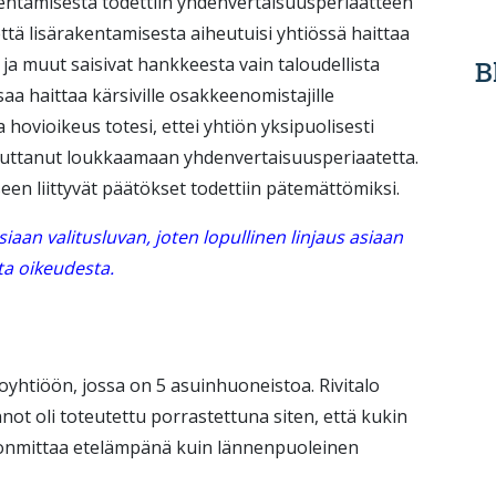
entamisesta todettiin yhdenvertaisuusperiaatteen
että lisärakentamisesta aiheutuisi yhtiössä haittaa
ja muut saisivat hankkeesta vain taloudellista
B
aa haittaa kärsiville osakkeenomistajille
hovioikeus totesi, ettei yhtiön yksipuolisesti
uttanut loukkaamaan yhdenvertaisuusperiaatetta.
en liittyvät päätökset todettiin pätemättömiksi.
aan valitusluvan, joten lopullinen linjaus asiaan
a oikeudesta.
italoyhtiöön, jossa on 5 asuinhuoneistoa. Rivitalo
not oli toteutettu porrastettuna siten, että kukin
nonmittaa etelämpänä kuin lännenpuoleinen