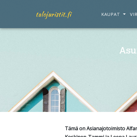
talojuristit.fi
KAUPAT
VI
Asu
Tämä on Asianajotoimisto Alfan t