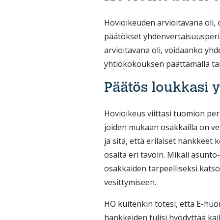
Hovioikeuden arvioitavana oli,
päätökset yhdenvertaisuusperiaa
arvioitavana oli, voidaanko y
yhtiökokouksen päättämällä tal
Päätös loukkasi 
Hovioikeus viittasi tuomion per
joiden mukaan osakkailla on vel
ja sitä, että erilaiset hankkeet
osalta eri tavoin. Mikäli asunto
osakkaiden tarpeelliseksi kats
vesittymiseen.
HO kuitenkin totesi, että E-huon
hankkeiden tulisi hyödyttää ka