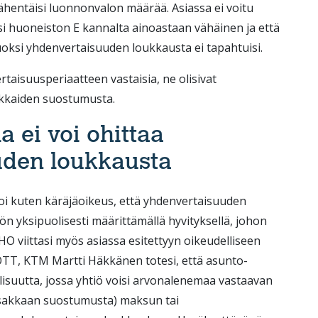
ähentäisi luonnonvalon määrää. Asiassa ei voitu
isi huoneiston E kannalta ainoastaan vähäinen ja että
uoksi yhdenvertaisuuden loukkausta ei tapahtuisi.
taisuusperiaatteen vastaisia, ne olisivat
akkaiden suostumusta.
 ei voi ohittaa
uden loukkausta
i kuten käräjäoikeus, että yhdenvertaisuuden
ön yksipuolisesti määrittämällä hyvityksellä, johon
 HO viittasi myös asiassa esitettyyn oikeudelliseen
OTT, KTM Martti Häkkänen totesi, että asunto-
lisuutta, jossa yhtiö voisi arvonalenemaa vastaavan
osakkaan suostumusta) maksun tai