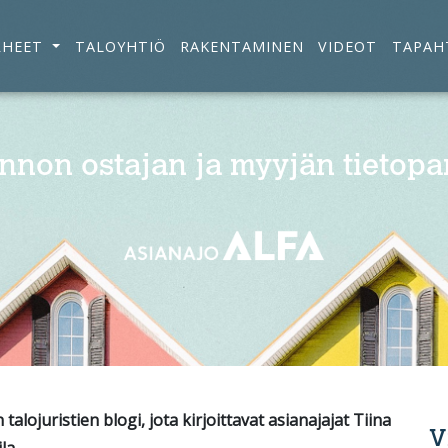
RHEET
TALOYHTIÖ
RAKENTAMINEN
VIDEOT
TAPAH
nnon ostajan ja myyjän tietopa
alojuristien blogi, jota kirjoittavat asianajajat Tiina
V