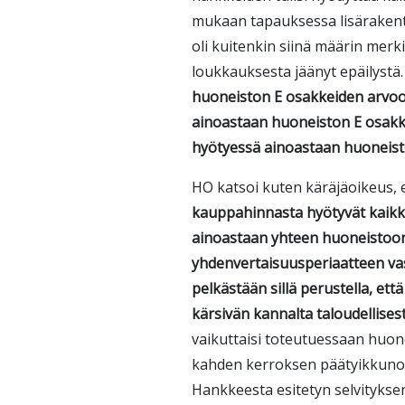
mukaan tapauksessa lisärakent
oli kuitenkin siinä määrin merk
loukkauksesta jäänyt epäilystä.
huoneiston E osakkeiden arvoon
ainoastaan huoneiston E osakkei
hyötyessä ainoastaan huoneisto
HO katsoi kuten käräjäoikeus, 
kauppahinnasta hyötyvät kaikki
ainoastaan yhteen huoneistoon,
yhdenvertaisuusperiaatteen va
pelkästään sillä perustella, et
kärsivän kannalta taloudellisest
vaikuttaisi toteutuessaan huo
kahden kerroksen päätyikkunoi
Hankkeesta esitetyn selvitykse