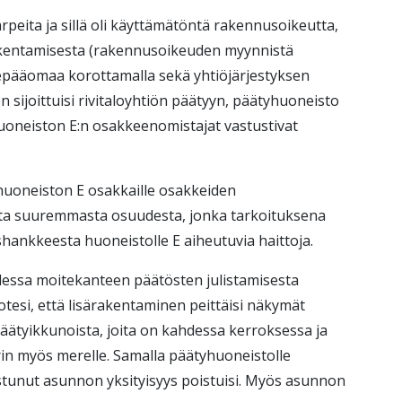
arpeita ja sillä oli käyttämätöntä rakennusoikeutta,
rakentamisesta (rakennusoikeuden myynnistä
epääomaa korottamalla sekä yhtiöjärjestyksen
sijoittuisi rivitaloyhtiön päätyyn, päätyhuoneisto
Huoneiston E:n osakkeenomistajat vastustivat
uoneiston E osakkaille osakkeiden
ta suuremmasta osuudesta, jonka tarkoituksena
hankkeesta huoneistolle E aiheutuvia haittoja.
dessa moitekanteen päätösten julistamisesta
tesi, että lisärakentaminen peittäisi näkymät
äätyikkunoista, joita on kahdessa kerroksessa ja
in myös merelle. Samalla päätyhuoneistolle
stunut asunnon yksityisyys poistuisi. Myös asunnon