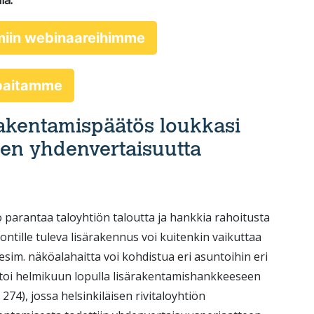
la.
miin webinaareihimme
ppaitamme
rakentamispäätös loukkasi
en yhdenvertaisuutta
 parantaa taloyhtiön taloutta ja hankkia rahoitusta
ontille tuleva lisärakennus voi kuitenkin vaikuttaa
esim. näköalahaitta voi kohdistua eri asuntoihin eri
ntoi helmikuun lopulla lisärakentamishankkeeseen
274), jossa helsinkiläisen rivitaloyhtiön