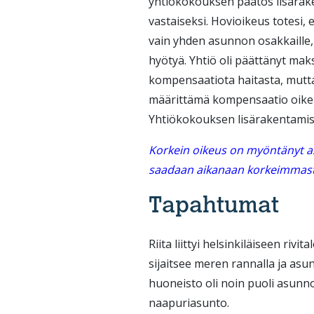
yhtiökokouksen päätös lisärak
vastaiseksi. Hovioikeus totesi, 
vain yhden asunnon osakkaille, 
hyötyä. Yhtiö oli päättänyt maks
kompensaatiota haitasta, mutta 
määrittämä kompensaatio oike
Yhtiökokouksen lisärakentamise
Korkein oikeus on myöntänyt asi
saadaan aikanaan korkeimmast
Tapahtumat
Riita liittyi helsinkiläiseen riv
sijaitsee meren rannalla ja asun
huoneisto oli noin puoli asun
naapuriasunto.