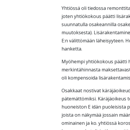
Yhtiössä oli tiedossa remonttit
joten yhtiökokous päätti lisä
suunnatulla osakeannilla osak
muutoksesta). Lisärakentaminen 
E:n välittömään läheisyyteen. 
hanketta.
Myöhempi yhtiökokous päätti h
merkintähinnasta maksettavas
oli kompensoida lisärakentamis
Osakkaat nostivat käräjäoikeu
pätemättömiksi. Käräjäoikeus to
huoneiston E idän puoleisista p
joista on näkymää jossain määr
ominainen ja ko. yhtiössä koro