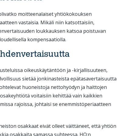
 olivatko moitteenalaiset yhtiökokouksen
tteen vastaisia. Mikäli niin katsottaisiin,
hdenvertaisuuden loukkauksen katsoa poistuvan
oudellisella kompensaatiolla.
yhdenvertaisuutta
usteluissa oikeuskäytäntöön ja -kirjallisuuteen,
vollisuus sietää jonkinasteista epätasavertaisuutta
 kohtelevat huoneistoja nettohyödyn ja haittojen
-osakeyhtiötä voitaisiin kehittää vain kaikkien
omissa rajoissa, johtaisi se enemmistöperiaatteen
eiston osakkaat eivät olleet väittäneet, että yhtiön
ikkia osakkaita samassa suhteessa. HO:n