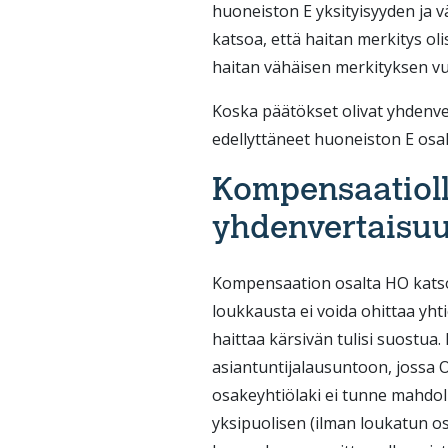
huoneiston E yksityisyyden ja v
katsoa, että haitan merkitys ol
haitan vähäisen merkityksen v
Koska päätökset olivat yhdenver
edellyttäneet huoneiston E os
Kompensaatiolla
yhdenvertaisu
Kompensaation osalta HO katso
loukkausta ei voida ohittaa yhti
haittaa kärsivän tulisi suostua.
asiantuntijalausuntoon, jossa 
osakeyhtiölaki ei tunne mahdol
yksipuolisen (ilman loukatun 