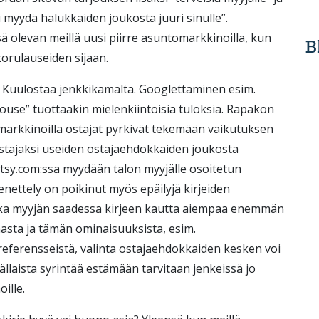
i myydä halukkaiden joukosta juuri sinulle”.
 olevan meillä uusi piirre asuntomarkkinoilla, kun
B
orulauseiden sijaan.
? Kuulostaa jenkkikamalta. Googlettaminen esim.
 house” tuottaakin mielenkiintoisia tuloksia. Rapakon
arkkinoilla ostajat pyrkivät tekemään vaikutuksen
ostajaksi useiden ostajaehdokkaiden joukosta
. etsy.com:ssa myydään talon myyjälle osoitetun
nettely on poikinut myös epäilyjä kirjeiden
ska myyjän saadessa kirjeen kautta aiempaa enemmän
asta ja tämän ominaisuuksista, esim.
 preferensseistä, valinta ostajaehdokkaiden kesken voi
 Tällaista syrintää estämään tarvitaan jenkeissä jo
ille.