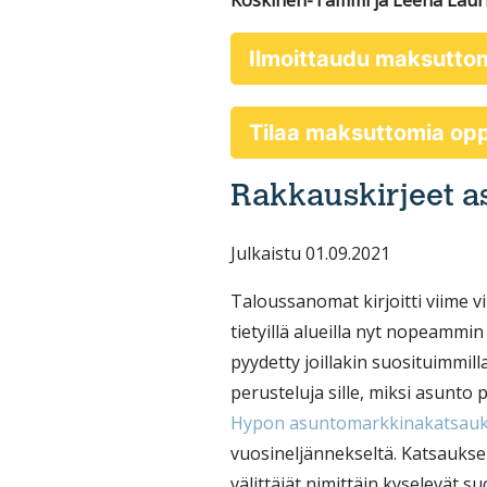
Koskinen-Tammi ja Leena Lauri
Ilmoittaudu maksutto
Tilaa maksuttomia o
Rakkauskirjeet a
Julkaistu 01.09.2021
Taloussanomat kirjoitti viime v
tietyillä alueilla nyt nopeamm
pyydetty joillakin suosituimmilla
perusteluja sille, miksi asunto p
Hypon asuntomarkkinakatsauk
vuosineljännekseltä. Katsauks
välittäjät nimittäin kyselevät su