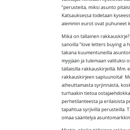
”perusteita, miksi asunto pitäis
Katsauksessa todetaan kyseessä
aiemmin eurot ovat puhuneet k
Mikä on tällainen rakkauskirje
sanoilla ”love letters buying a
takana kuumentuneilla asuntom
myyjään ja tulemaan valituksi 
tällaisilla rakkauskirjeillä. Mm
rakkauskirjeen sapluunoita! Me
aiheuttamasta syrjinnästä, ko
turhaakin tietoa ostajaehdokka
perhetilanteesta ja erilaisista
tapahtua syrjivillä perusteilla.
omaa sääntelyä asuntomarkkino