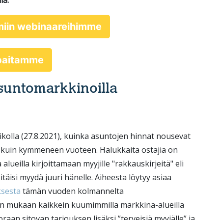
la.
miin webinaareihimme
ppaitamme
suntomarkkinoilla
iikolla (27.8.2021), kuinka asuntojen hinnat nousevat
in kuin kymmeneen vuoteen. Halukkaita ostajia on
 alueilla kirjoittamaan myyjille "rakkauskirjeitä" eli
itäisi myydä juuri hänelle. Aiheesta löytyy asiaa
sesta
tämän vuoden kolmannelta
en mukaan kaikkein kuumimmilla markkina-alueilla
oraan sitovan tarjouksen lisäksi ”terveisiä myyjälle” ja