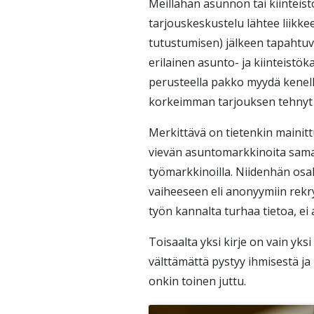
Meillähän asunnon tai kiinteistö
tarjouskeskustelu lähtee liikke
tutustumisen) jälkeen tapahtuv
erilainen asunto- ja kiinteistö
perusteella pakko myydä kenell
korkeimman tarjouksen tehnyt ”v
Merkittävä on tietenkin mainitt
vievän asuntomarkkinoita sam
työmarkkinoilla. Niidenhän osal
vaiheeseen eli anonyymiin rekryt
työn kannalta turhaa tietoa, ei 
Toisaalta yksi kirje on vain yksi
välttämättä pystyy ihmisestä j
onkin toinen juttu.