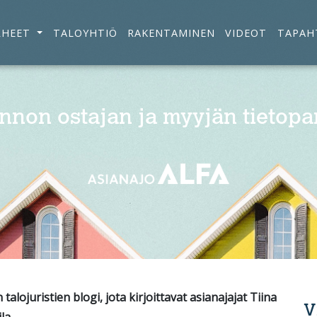
RHEET
TALOYHTIÖ
RAKENTAMINEN
VIDEOT
TAPAH
nnon ostajan ja myyjän tietopa
alojuristien blogi, jota kirjoittavat asianajajat Tiina
V