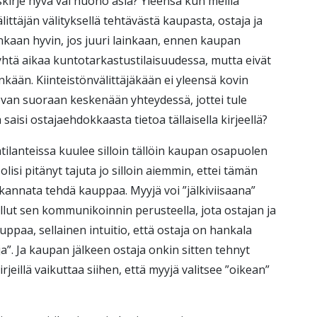
skirje hyvä vai huono asia? Yleensä kun meillä
ittäjän välityksellä tehtävästä kaupasta, ostaja ja
nkaan hyvin, jos juuri lainkaan, ennen kaupan
 yhtä aikaa kuntotarkastustilaisuudessa, mutta eivät
kään. Kiinteistönvälittäjäkään ei yleensä kovin
van suoraan keskenään yhteydessä, jottei tule
 saisi ostajaehdokkaasta tietoa tällaisella kirjeellä?
atilanteissa kuulee silloin tällöin kaupan osapuolen
lisi pitänyt tajuta jo silloin aiemmin, ettei tämän
kannata tehdä kauppaa. Myyjä voi ”jälkiviisaana”
ollut sen kommunikoinnin perusteella, jota ostajan ja
uppaa, sellainen intuitio, että ostaja on hankala
aja”. Ja kaupan jälkeen ostaja onkin sitten tehnyt
jeillä vaikuttaa siihen, että myyjä valitsee ”oikean”