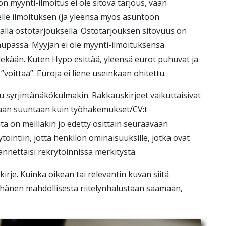
n myynti-ilmoitus ei ole sitova tarjous, vaan
elle ilmoituksen (ja yleensä myös asuntoon
alla ostotarjouksella. Ostotarjouksen sitovuus on
kaupassa. Myyjän ei ole myynti-ilmoituksensa
ekään. Kuten Hypo esittää, yleensä eurot puhuvat ja
oittaa”. Euroja ei liene useinkaan ohitettu.
u syrjintänäkökulmakin. Rakkauskirjeet vaikuttaisivat
aan suuntaan kuin työhakemukset/CV:t
ta on meilläkin jo edetty osittain seuraavaan
ointiin, jotta henkilön ominaisuuksille, jotka ovat
annettaisi rekrytoinnissa merkitystä.
 kirje. Kuinka oikean tai relevantin kuvan siitä
a hänen mahdollisesta riitelynhalustaan saamaan,