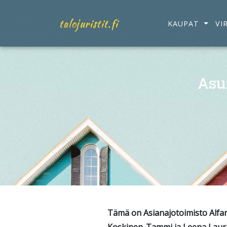
talojuristit.fi
KAUPAT
VI
Asu
Tämä on Asianajotoimisto Alfan t