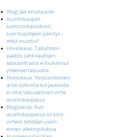
Blogi jää kesätauolle
Asuntokaupan
kuntotarkastuksen
suoritusohjeen päivitys –
mikä muuttui?
Hovioikeus: Taloyhtiön
päätös sähköautojen
latausinfrasta ei loukannut
yhdenvertaisuutta
Hovioikeus: Yleisluonteinen
arvio tulevista korjauksista
ei ollut taloudellinen virhe
asuntokaupassa
Blogivieras: Kun
asuntokaupassa on kiire,
virheet tehdään usein
ennen allekirjoituksia
Huoneenvuokralain