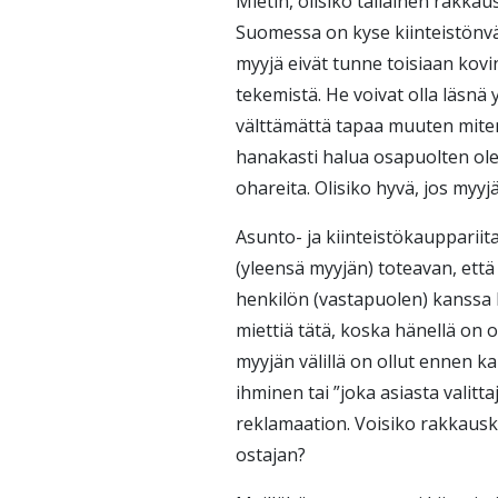
Mietin, olisiko tällainen rakkau
Suomessa on kyse kiinteistönväl
myyjä eivät tunne toisiaan kovi
tekemistä. He voivat olla läsnä
välttämättä tapaa muuten miten
hanakasti halua osapuolten ole
ohareita. Olisiko hyvä, jos myyjä
Asunto- ja kiinteistökauppariit
(yleensä myyjän) toteavan, että o
henkilön (vastapuolen) kanssa 
miettiä tätä, koska hänellä on 
myyjän välillä on ollut ennen ka
ihminen tai ”joka asiasta valitt
reklamaation. Voisiko rakkauskir
ostajan?