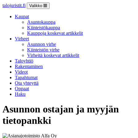
talojuristit.fi
Valikko
Kaupat
Asuntokauppa
Kiinteistökauppa
Kauppoja koskevat artikkelit
Virheet
Asunnon virhe
Kiinteistön virhe
Virheitä koskevat artikkelit
Taloyhtiö
Rakentaminen
Videot
Tapahtumat
Ota yhteyttä
Oppaat
Haku
Asunnon ostajan ja myyjän
tietopankki