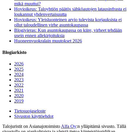
mikä muuttui?
Hovioikeus: Taloyhtiön päätös sähköautojen latausinfrasta ei
loukannut yhdenvertaisuutta
Hovioikeus: Yleisluonteinen arvio tulevista korjauksista ei
ollut taloudellinen virhe asuntokaupassa
Blogivieras: Kun asuntokaupassa on kiire, virheet tehdään
usein ennen allekirjoituksia
Huoneenvuokralain muutokset 2026
Blogiarkisto
2026
2025
2024
2023
2022
2021
2020
2019
Tietosuojaseloste
Sivuston käyttöehdot
Talojuristit on Asianajotoimisto
Alfa Oy
:n ylläpitämä sivusto. Tällä
sivustolla on ajankohtaista ja yleistä tietoa kiinteistöjuridiikan