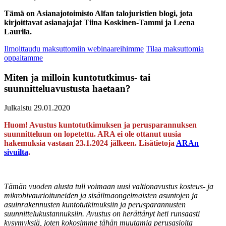
Tämä on Asianajotoimisto Alfan talojuristien blogi, jota
kirjoittavat asianajajat Tiina Koskinen-Tammi ja Leena
Laurila.
Ilmoittaudu maksuttomiin webinaareihimme
Tilaa maksuttomia
oppaitamme
Miten ja milloin kuntotutkimus- tai
suunnitteluavustusta haetaan?
Julkaistu 29.01.2020
Huom! Avustus kuntotutkimuksen ja perusparannuksen
suunnitteluun on lopetettu. ARA ei ole ottanut uusia
hakemuksia vastaan 23.1.2024 jälkeen. Lisätietoja
ARAn
sivuilta
.
Tämän vuoden alusta tuli voimaan uusi valtionavustus kosteus- ja
mikrobivaurioituneiden ja sisäilmaongelmaisten asuntojen ja
asuinrakennusten kuntotutkimuksiin ja perusparannusten
suunnittelukustannuksiin. Avustus on herättänyt heti runsaasti
kysymyksiä, joten kokosimme tähän muutamia perusasioita