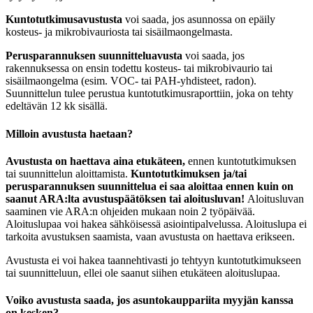
Kuntotutkimusavustusta
voi saada, jos asunnossa on epäily
kosteus- ja mikrobivauriosta tai sisäilmaongelmasta.
Perusparannuksen suunnitteluavusta
voi saada, jos
rakennuksessa on ensin todettu kosteus- tai mikrobivaurio tai
sisäilmaongelma (esim. VOC- tai PAH-yhdisteet, radon).
Suunnittelun tulee perustua kuntotutkimusraporttiin, joka on tehty
edeltävän 12 kk sisällä.
Milloin avustusta haetaan?
Avustusta on haettava aina etukäteen,
ennen kuntotutkimuksen
tai suunnittelun aloittamista.
Kuntotutkimuksen ja/tai
perusparannuksen suunnittelua ei saa aloittaa ennen kuin on
saanut ARA:lta avustuspäätöksen tai aloitusluvan!
Aloitusluvan
saaminen vie ARA:n ohjeiden mukaan noin 2 työpäivää.
Aloituslupaa voi hakea sähköisessä asiointipalvelussa. Aloituslupa ei
tarkoita avustuksen saamista, vaan avustusta on haettava erikseen.
Avustusta ei voi hakea taannehtivasti jo tehtyyn kuntotutkimukseen
tai suunnitteluun, ellei ole saanut siihen etukäteen aloituslupaa.
Voiko avustusta saada, jos asuntokauppariita myyjän kanssa
on kesken?