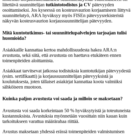
liitettävä suunnittelijan
tutkintotodistus ja CV
pätevyyden
osoittamiseksi. Jos kyseessä on kosteusvaurion korjaamiseen liittyvä
suunnittelutyö, ARA hyväksyy myös FISEn pätevyysrekisteristä
näkyvän kosteusvaurion korjaussuunnittelijan pätevyyden.
Mitä kuntotutkimus- tai suunnittelupalvelujen tarjoajan tulisi
huomioida?
Asiakkaille kannattaa kertoa mahdollisuudesta hakea ARA:n
avustusta, sekä siitä, että avustusta on haettava etukäteen ennen
toimenpiteiden aloittamista.
Asiakkaat tarvitsevat jatkossa todistuksia kuntotutkijan pätevyydestä
(esim. sertifikaatti) ja korjaussuunnittelijan pätevyyksistä ja
koulutuksesta, joten tällaiset asiakirjat kannattaa koota valmiiksi
sähköiseen muotoon.
Kuinka paljon avustusta voi saada ja milloin se maksetaan?
Avustusta voi saada korkeintaan 50 % hyväksytyistä ja toteutuneista
kustannuksista. Avustuksia myönnetään vuosittain niin kauan kuin
tarkoitukseen varattua määrärahaa riittää.
Avustus maksetaan yhdessä erässä toimenpiteiden valmistumisen