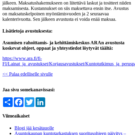
jälkeen. Maksatushakemukseen on liitettävä laskut ja tositteet niiden
maksamisesta. Kustannukset on siis maksettava ensin itse. Avustus
on maksatuskelpoinen myöntämisvuoden ja 2 seuraavaa
kalenterivuotta. Sen jälkeen avustusta ei voida enää maksaa.
Lisätietoja avustuksesta:
Asumisen rahoittamis- ja kehittämiskeskus ARAn avustusta
koskevat ohjeet, oppaat ja yhteystiedot löytyvät täältä:
https://www.ara.fi/fi-
FI/Lainat_ja_avustukset/Korjausavustukset/Kuntotutkimus_ja_perus
<< Palaa edelliselle sivulle
Jaa sivu somekanavissasi:
Share
Facebook
Twitter
LinkedIn
Viimeaikaiset
Blogi jää kesätauolle
Asuntokaupan kuntotarkastuksen suoritusohjeen päivitys –