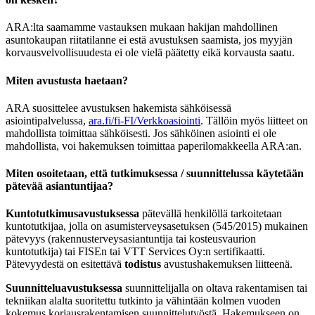
ARA:lta saamamme vastauksen mukaan hakijan mahdollinen
asuntokaupan riitatilanne ei estä avustuksen saamista, jos myyjän
korvausvelvollisuudesta ei ole vielä päätetty eikä korvausta saatu.
Miten avustusta haetaan?
ARA suosittelee avustuksen hakemista sähköisessä
asiointipalvelussa,
ara.fi/fi-FI/Verkkoasiointi
. Tällöin myös liitteet on
mahdollista toimittaa sähköisesti. Jos sähköinen asiointi ei ole
mahdollista, voi hakemuksen toimittaa paperilomakkeella ARA:an.
Miten osoitetaan, että tutkimuksessa / suunnittelussa käytetään
pätevää asiantuntijaa?
Kuntotutkimusavustuksessa
pätevällä henkilöllä tarkoitetaan
kuntotutkijaa, jolla on asumisterveysasetuksen (545/2015) mukainen
pätevyys (rakennusterveysasiantuntija tai kosteusvaurion
kuntotutkija) tai FISEn tai VTT Services Oy:n sertifikaatti.
Pätevyydestä on esitettävä
todistus
avustushakemuksen liitteenä.
Suunnitteluavustuksessa
suunnittelijalla on oltava rakentamisen tai
tekniikan alalta suoritettu tutkinto ja vähintään kolmen vuoden
kokemus korjausrakentamisen suunnittelutyöstä. Hakemukseen on