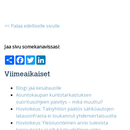
<< Palaa edelliselle sivulle
Jaa sivu somekanavissasi:
Share
Facebook
Twitter
LinkedIn
Viimeaikaiset
Blogi jää kesätauolle
Asuntokaupan kuntotarkastuksen
suoritusohjeen päivitys – mikä muuttui?
Hovioikeus: Taloyhtiön päätös sähköautojen
latausinfrasta ei loukannut yhdenvertaisuutta
Hovioikeus: Yleisluonteinen arvio tulevista
korjauksista ei ollut taloudellinen virhe