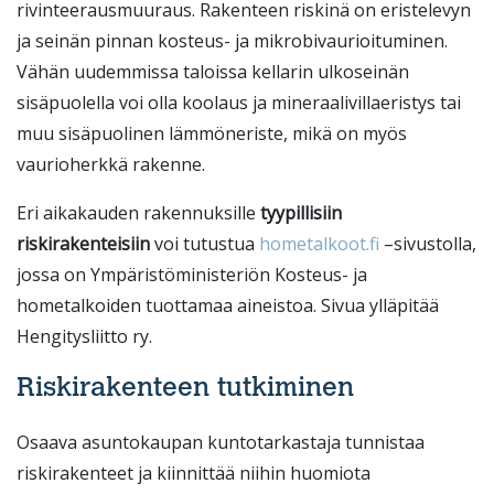
rivinteerausmuuraus. Rakenteen riskinä on eristelevyn
ja seinän pinnan kosteus- ja mikrobivaurioituminen.
Vähän uudemmissa taloissa kellarin ulkoseinän
sisäpuolella voi olla koolaus ja mineraalivillaeristys tai
muu sisäpuolinen lämmöneriste, mikä on myös
vaurioherkkä rakenne.
Eri aikakauden rakennuksille
tyypillisiin
riskirakenteisiin
voi tutustua
hometalkoot.fi
–sivustolla,
jossa on Ympäristöministeriön Kosteus- ja
hometalkoiden tuottamaa aineistoa. Sivua ylläpitää
Hengitysliitto ry.
Riskirakenteen tutkiminen
Osaava asuntokaupan kuntotarkastaja tunnistaa
riskirakenteet ja kiinnittää niihin huomiota