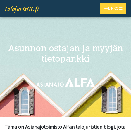
talojuristit.fi
VALIKKO
Asunnon ostajan ja myyjän
tietopankki
Tämä on Asianajotoimisto Alfan talojuristien blogi, jota