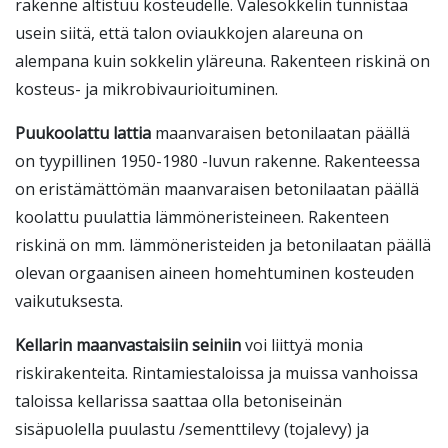
rakenne altistuu kosteudelle. Valesokkelin tunnistaa
usein siitä, että talon oviaukkojen alareuna on
alempana kuin sokkelin yläreuna. Rakenteen riskinä on
kosteus- ja mikrobivaurioituminen.
Puukoolattu lattia
maanvaraisen betonilaatan päällä
on tyypillinen 1950-1980 -luvun rakenne. Rakenteessa
on eristämättömän maanvaraisen betonilaatan päällä
koolattu puulattia lämmöneristeineen. Rakenteen
riskinä on mm. lämmöneristeiden ja betonilaatan päällä
olevan orgaanisen aineen homehtuminen kosteuden
vaikutuksesta.
Kellarin maanvastaisiin seiniin
voi liittyä monia
riskirakenteita. Rintamiestaloissa ja muissa vanhoissa
taloissa kellarissa saattaa olla betoniseinän
sisäpuolella puulastu /sementtilevy (tojalevy) ja