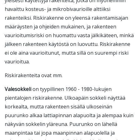
yleisesti käytettyjä rakenteita, jotka on myöhemmin
havaittu kosteus- ja mikrobivaurioille alttiiksi
rakenteiksi. Riskirakenne on yleensä rakentamisajan
määräysten ja ohjeiden mukainen, ja rakenteen
vaurioitumisriski on huomattu vasta jälkikäteen, minkä
jälkeen rakenteen käytöstä on luovuttu. Riskirakenne
ei ole aina vaurioitunut, mutta sillä on suurempi riski
vaurioitua.
Riskirakenteita ovat mm.
Valesokkeli
on tyypillinen 1960 - 1980-lukujen
pientalojen riskirakenne. Ulkoapäin sokkeli näyttää
korkealta, mutta rakenteen sisällä ulkoseinän
puurunko alkaa lattiapinnan alapuolta ja alempaa kuin
näkyvän sokkelin yläreuna. Puurunko on lähellä
maanpintaa tai jopa maanpinnan alapuolella ja