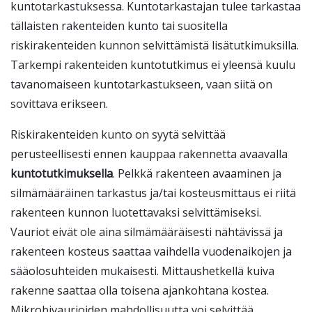
kuntotarkastuksessa. Kuntotarkastajan tulee tarkastaa
tällaisten rakenteiden kunto tai suositella
riskirakenteiden kunnon selvittämistä lisätutkimuksilla.
Tarkempi rakenteiden kuntotutkimus ei yleensä kuulu
tavanomaiseen kuntotarkastukseen, vaan siitä on
sovittava erikseen.
Riskirakenteiden kunto on syytä selvittää
perusteellisesti ennen kauppaa rakennetta avaavalla
kuntotutkimuksella
. Pelkkä rakenteen avaaminen ja
silmämääräinen tarkastus ja/tai kosteusmittaus ei riitä
rakenteen kunnon luotettavaksi selvittämiseksi.
Vauriot eivät ole aina silmämääräisesti nähtävissä ja
rakenteen kosteus saattaa vaihdella vuodenaikojen ja
sääolosuhteiden mukaisesti. Mittaushetkellä kuiva
rakenne saattaa olla toisena ajankohtana kostea.
Mikrobivaurioiden mahdollisuutta voi selvittää