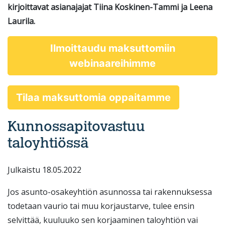
kirjoittavat asianajajat Tiina Koskinen-Tammi ja Leena
Laurila.
Ilmoittaudu maksuttomiin
webinaareihimme
Tilaa maksuttomia oppaitamme
Kunnossapitovastuu
taloyhtiössä
Julkaistu 18.05.2022
Jos asunto-osakeyhtiön asunnossa tai rakennuksessa
todetaan vaurio tai muu korjaustarve, tulee ensin
selvittää, kuuluuko sen korjaaminen taloyhtiön vai