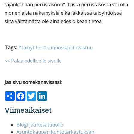
"ajankohdan perustasoon". Tästä perustasosta voi olla
monenlaisia näkemyksiä eikä iäkkäissä taloyhtiöissä
siitä välttämättä ole aina edes oikeaa tietoa.
Tags:
#taloyhtiö
#kunnossapitovastuu
<< Palaa edelliselle sivulle
Jaa sivu somekanavissasi:
Share
Facebook
Twitter
LinkedIn
Viimeaikaiset
Blogi jää kesätauolle
Asuntokaupan kuntotarkastuksen