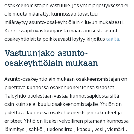
osakkeenomistajan vastuulle. Jos yhtiöjärjestyksessä ei
ole muuta määrätty, kunnossapitovastuu
määräytyy asunto-osakeyhtiölain 4 luvun mukaisesti.
Kunnossapitovastuunjaosta määräämisestä asunto-
osakeyhtiölaista poikkeavasti löytyy kirjoitus
täältä.
Vastuunjako asunto-
osakeyhtiölain mukaan
Asunto-osakeyhtiölain mukaan osakkeenomistajan on
pidettävä kunnossa osakehuoneistonsa sisäosat.
Taloyhtiö puolestaan vastaa kunnossapidosta siltä
osin kuin se ei kuulu osakkeenomistajalle. Yhtiön on
pidettävä kunnossa osakehuoneistojen rakenteet ja
eristeet. Yhtiö on lisäksi velvollinen pitämään kunnossa
lämmitys-, sähkö-, tiedonsiirto-, kaasu-, vesi-, viemäri-,