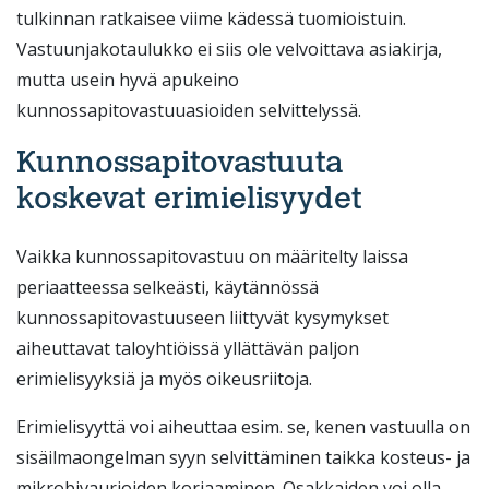
tulkinnan ratkaisee viime kädessä tuomioistuin.
Vastuunjakotaulukko ei siis ole velvoittava asiakirja,
mutta usein hyvä apukeino
kunnossapitovastuuasioiden selvittelyssä.
Kunnossapitovastuuta
koskevat erimielisyydet
Vaikka kunnossapitovastuu on määritelty laissa
periaatteessa selkeästi, käytännössä
kunnossapitovastuuseen liittyvät kysymykset
aiheuttavat taloyhtiöissä yllättävän paljon
erimielisyyksiä ja myös oikeusriitoja.
Erimielisyyttä voi aiheuttaa esim. se, kenen vastuulla on
sisäilmaongelman syyn selvittäminen taikka kosteus- ja
mikrobivaurioiden korjaaminen. Osakkaiden voi olla