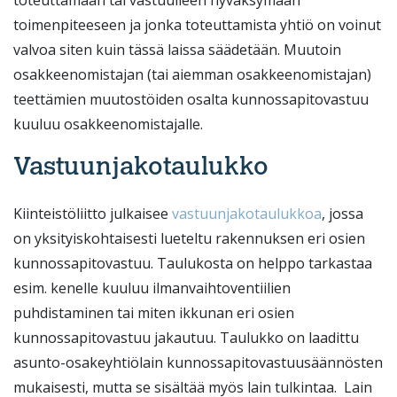
toteuttamaan tai vastuulleen hyväksymään
toimenpiteeseen ja jonka toteuttamista yhtiö on voinut
valvoa siten kuin tässä laissa säädetään. Muutoin
osakkeenomistajan (tai aiemman osakkeenomistajan)
teettämien muutostöiden osalta kunnossapitovastuu
kuuluu osakkeenomistajalle.
Vastuunjakotaulukko
Kiinteistöliitto julkaisee
vastuunjakotaulukkoa
, jossa
on yksityiskohtaisesti lueteltu rakennuksen eri osien
kunnossapitovastuu. Taulukosta on helppo tarkastaa
esim. kenelle kuuluu ilmanvaihtoventiilien
puhdistaminen tai miten ikkunan eri osien
kunnossapitovastuu jakautuu. Taulukko on laadittu
asunto-osakeyhtiölain kunnossapitovastuusäännösten
mukaisesti, mutta se sisältää myös lain tulkintaa. Lain