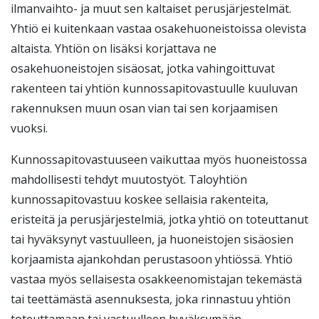
ilmanvaihto- ja muut sen kaltaiset perusjärjestelmät.
Yhtiö ei kuitenkaan vastaa osakehuoneistoissa olevista
altaista. Yhtiön on lisäksi korjattava ne
osakehuoneistojen sisäosat, jotka vahingoittuvat
rakenteen tai yhtiön kunnossapitovastuulle kuuluvan
rakennuksen muun osan vian tai sen korjaamisen
vuoksi.
Kunnossapitovastuuseen vaikuttaa myös huoneistossa
mahdollisesti tehdyt muutostyöt. Taloyhtiön
kunnossapitovastuu koskee sellaisia rakenteita,
eristeitä ja perusjärjestelmiä, jotka yhtiö on toteuttanut
tai hyväksynyt vastuulleen, ja huoneistojen sisäosien
korjaamista ajankohdan perustasoon yhtiössä. Yhtiö
vastaa myös sellaisesta osakkeenomistajan tekemästä
tai teettämästä asennuksesta, joka rinnastuu yhtiön