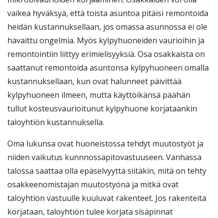
vaikea hyväksyä, että toista asuntoa pitäisi remontoida
heidän kustannuksellaan, jos omassa asunnossa ei ole
havaittu ongelmia. Myös kylpyhuoneiden vaurioihin ja
remontointiin liittyy erimielisyyksiä. Osa osakkaista on
saattanut remontoida asuntonsa kylpyhuoneen omalla
kustannuksellaan, kun ovat halunneet päivittää
kylpyhuoneen ilmeen, mutta käyttöikänsä päähän
tullut kosteusvaurioitunut kylpyhuone korjataankin
taloyhtiön kustannuksella.
Oma lukunsa ovat huoneistossa tehdyt muutostyöt ja
niiden vaikutus kunnnossapitovastuuseen. Vanhassa
talossa saattaa olla epäselvyyttä siitäkin, mitä on tehty
osakkeenomistajan muutostyönä ja mitkä ovat
taloyhtiön vastuulle kuuluvat rakenteet. Jos rakenteita
korjataan, taloyhtiön tulee korjata sisäpinnat