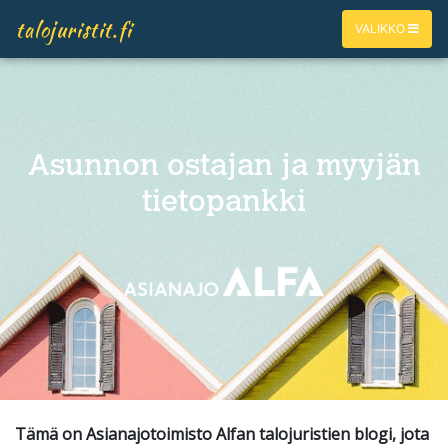
talojuristit.fi
VALIKKO
Asunnon ostajan ja myyjän
tietopankki
Tämä on Asianajotoimisto Alfan talojuristien blogi, jota