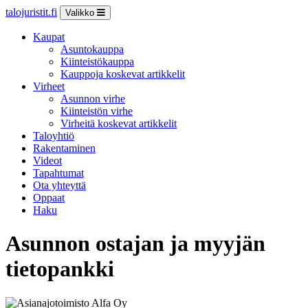
talojuristit.fi
Valikko
Kaupat
Asuntokauppa
Kiinteistökauppa
Kauppoja koskevat artikkelit
Virheet
Asunnon virhe
Kiinteistön virhe
Virheitä koskevat artikkelit
Taloyhtiö
Rakentaminen
Videot
Tapahtumat
Ota yhteyttä
Oppaat
Haku
Asunnon ostajan ja myyjän
tietopankki