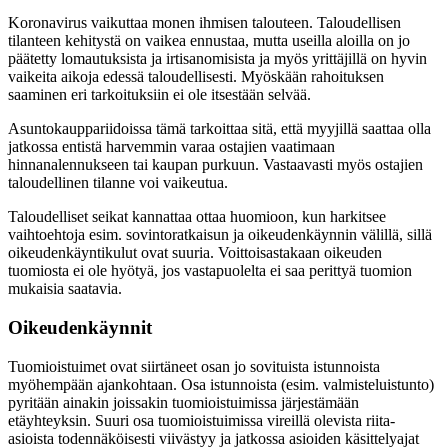
Koronavirus vaikuttaa monen ihmisen talouteen. Taloudellisen
tilanteen kehitystä on vaikea ennustaa, mutta useilla aloilla on jo
päätetty lomautuksista ja irtisanomisista ja myös yrittäjillä on hyvin
vaikeita aikoja edessä taloudellisesti. Myöskään rahoituksen
saaminen eri tarkoituksiin ei ole itsestään selvää.
Asuntokauppariidoissa tämä tarkoittaa sitä, että myyjillä saattaa olla
jatkossa entistä harvemmin varaa ostajien vaatimaan
hinnanalennukseen tai kaupan purkuun. Vastaavasti myös ostajien
taloudellinen tilanne voi vaikeutua.
Taloudelliset seikat kannattaa ottaa huomioon, kun harkitsee
vaihtoehtoja esim. sovintoratkaisun ja oikeudenkäynnin välillä, sillä
oikeudenkäyntikulut ovat suuria. Voittoisastakaan oikeuden
tuomiosta ei ole hyötyä, jos vastapuolelta ei saa perittyä tuomion
mukaisia saatavia.
Oikeudenkäynnit
Tuomioistuimet ovat siirtäneet osan jo sovituista istunnoista
myöhempään ajankohtaan. Osa istunnoista (esim. valmisteluistunto)
pyritään ainakin joissakin tuomioistuimissa järjestämään
etäyhteyksin. Suuri osa tuomioistuimissa vireillä olevista riita-
asioista todennäköisesti viivästyy ja jatkossa asioiden käsittelyajat