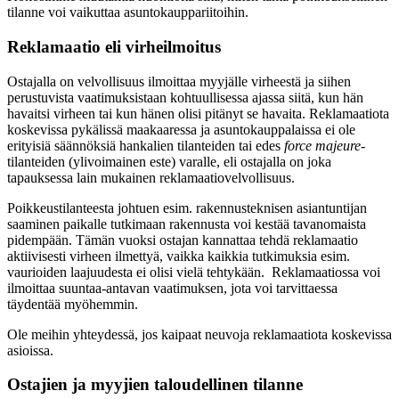
tilanne voi vaikuttaa asuntokauppariitoihin.
Reklamaatio eli virheilmoitus
Ostajalla on velvollisuus ilmoittaa myyjälle virheestä ja siihen
perustuvista vaatimuksistaan kohtuullisessa ajassa siitä, kun hän
havaitsi virheen tai kun hänen olisi pitänyt se havaita. Reklamaatiota
koskevissa pykälissä maakaaressa ja asuntokauppalaissa ei ole
erityisiä säännöksiä hankalien tilanteiden tai edes
force majeure
-
tilanteiden (ylivoimainen este) varalle, eli ostajalla on joka
tapauksessa lain mukainen reklamaatiovelvollisuus.
Poikkeustilanteesta johtuen esim. rakennusteknisen asiantuntijan
saaminen paikalle tutkimaan rakennusta voi kestää tavanomaista
pidempään. Tämän vuoksi ostajan kannattaa tehdä reklamaatio
aktiivisesti virheen ilmettyä, vaikka kaikkia tutkimuksia esim.
vaurioiden laajuudesta ei olisi vielä tehtykään. Reklamaatiossa voi
ilmoittaa suuntaa-antavan vaatimuksen, jota voi tarvittaessa
täydentää myöhemmin.
Ole meihin yhteydessä, jos kaipaat neuvoja reklamaatiota koskevissa
asioissa.
Ostajien ja myyjien taloudellinen tilanne