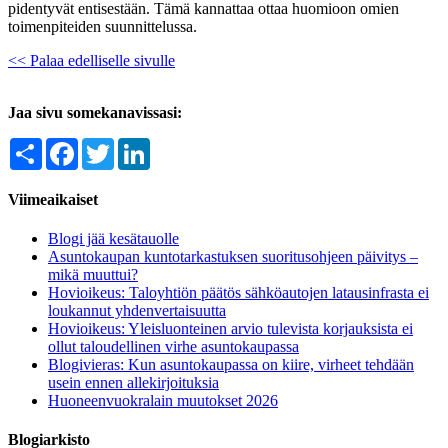
pidentyvät entisestään. Tämä kannattaa ottaa huomioon omien
toimenpiteiden suunnittelussa.
<< Palaa edelliselle sivulle
Jaa sivu somekanavissasi:
Share
Facebook
Twitter
LinkedIn
Viimeaikaiset
Blogi jää kesätauolle
Asuntokaupan kuntotarkastuksen suoritusohjeen päivitys –
mikä muuttui?
Hovioikeus: Taloyhtiön päätös sähköautojen latausinfrasta ei
loukannut yhdenvertaisuutta
Hovioikeus: Yleisluonteinen arvio tulevista korjauksista ei
ollut taloudellinen virhe asuntokaupassa
Blogivieras: Kun asuntokaupassa on kiire, virheet tehdään
usein ennen allekirjoituksia
Huoneenvuokralain muutokset 2026
Blogiarkisto