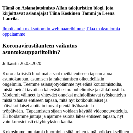
Tämä on Asianajotoimisto Alfan talojuristien blogi, jota
kirjoittavat asianajajat Tiina Koskinen-Tammi ja Leena
Laurila.
Ilmoittaudu maksuttomiin webinaareihimme
Tilaa maksuttomia
oppaitamme
Koronavirustilanteen vaikutus
asuntokauppariitoihin?
Julkaistu 26.03.2020
Koronakriisistä huolimatta saat meiltä entiseen tapaan apua
asuntokaupan, asumisen ja rakentamisen oikeudellisiin
ongelmiin. Teemme asianajotyötämme nyt etänä kotitoimistoilta,
mistä meidät tavoittaa kätevästi esim. puhelimitse ja sähköpostilla.
Modernit välineet ja yhteydet onneksi mahdollistavat työskentelyn
mistä tahansa entiseen tapaan, mitä nyt kotikoululaiset ja -
päiväkotilaiset ajoittain tuovat pientä lisähaastetta
työpäivään. Tapaamisten sijaan voidaan käyttää videoneuvotteluja.
Eli hoidamme juttuja ja ajamme asioita lähes entiseen tapaan, nyt
vain korostetusti etäyhteyksien kautta.
Kokosimme muutamia huomioita siitä, miten tämä poikkeuksellinen