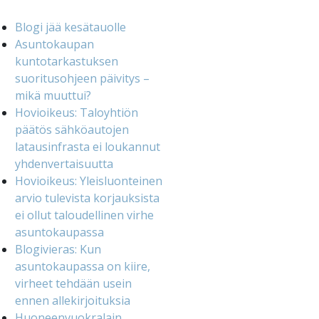
Blogi jää kesätauolle
Asuntokaupan
kuntotarkastuksen
suoritusohjeen päivitys –
mikä muuttui?
Hovioikeus: Taloyhtiön
päätös sähköautojen
latausinfrasta ei loukannut
yhdenvertaisuutta
Hovioikeus: Yleisluonteinen
arvio tulevista korjauksista
ei ollut taloudellinen virhe
asuntokaupassa
Blogivieras: Kun
asuntokaupassa on kiire,
virheet tehdään usein
ennen allekirjoituksia
Huoneenvuokralain