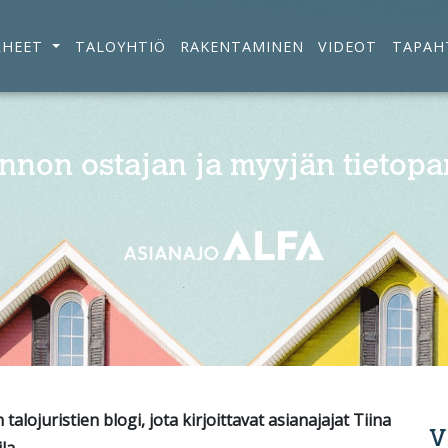
RHEET
TALOYHTIÖ
RAKENTAMINEN
VIDEOT
TAPAH
nnon ostajan ja myyjän tietopa
alojuristien blogi, jota kirjoittavat asianajajat Tiina
V