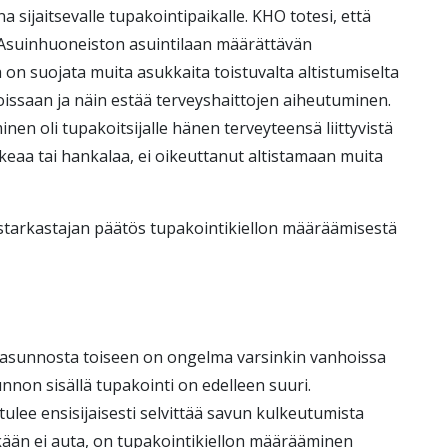
 sijaitsevalle tupakointipaikalle. KHO totesi, että
 Asuinhuoneiston asuintilaan määrättävän
 on suojata muita asukkaita toistuvalta altistumiselta
oissaan ja näin estää terveyshaittojen aiheutuminen.
en oli tupakoitsijalle hänen terveyteensä liittyvistä
ikeaa tai hankalaa, ei oikeuttanut altistamaan muita
starkastajan päätös tupakointikiellon määräämisestä
sunnosta toiseen on ongelma varsinkin vanhoissa
unnon sisällä tupakointi on edelleen suuri.
ulee ensisijaisesti selvittää savun kulkeutumista
mäkään ei auta, on tupakointikiellon määrääminen