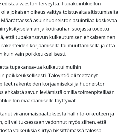
e edistää väestön terveyttä. Tupakointikiellon
lla jokaisen oikeus välttyä toistuvalta altistumiselta
. Määrättäessä asuinhuoneiston asuintilaa koskevaa
lain yksityiselämän ja kotirauhan suojasta todettu
tä, että tupakansavun kulkeutumisen ehkäiseminen
a rakenteiden korjaamisella tai muuttamisella ja että
 kuin vain poikkeuksellisesti.
i, että tupakansavua kulkeutui muihin
 poikkeuksellisesti. Taloyhtiö oli teettänyt
piteet rakenteiden korjaamiseksi ja huoneiston
uus ehkäistä savun leviämistä omilla toimenpiteillään.
tikiellon määräämiselle täyttyivät.
littanut viranomaispäätöksestä hallinto-oikeuteen ja
, oli valituksessaan vedonnut myös siihen, että
dosta vaikeuksia siirtyä hissittömässä talossa