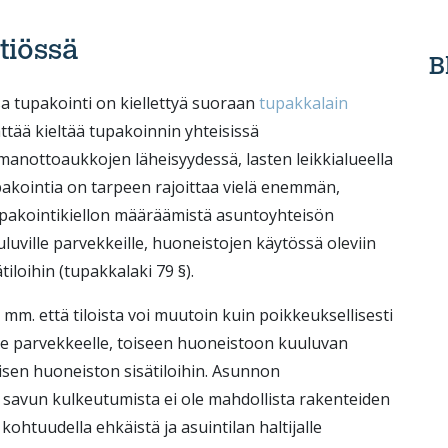
tiössä
B
ssa tupakointi on kiellettyä suoraan
tupakkalain
äättää kieltää tupakoinnin yhteisissä
ilmanottoaukkojen läheisyydessä, lasten leikkialueella
tupakointia on tarpeen rajoittaa vielä enemmän,
upakointikiellon määräämistä asuntoyhteisön
uville parvekkeille, huoneistojen käytössä oleviin
tiloihin (tupakkalaki 79 §).
mm. että tiloista voi muutoin kuin poikkeuksellisesti
le parvekkeelle, toiseen huoneistoon kuuluvan
oisen huoneiston sisätiloihin. Asunnon
tä savun kulkeutumista ei ole mahdollista rakenteiden
kohtuudella ehkäistä ja asuintilan haltijalle