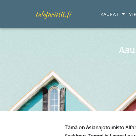
talojuristit.fi
KAUPAT
VI
Asu
Tämä on Asianajotoimisto Alfan t