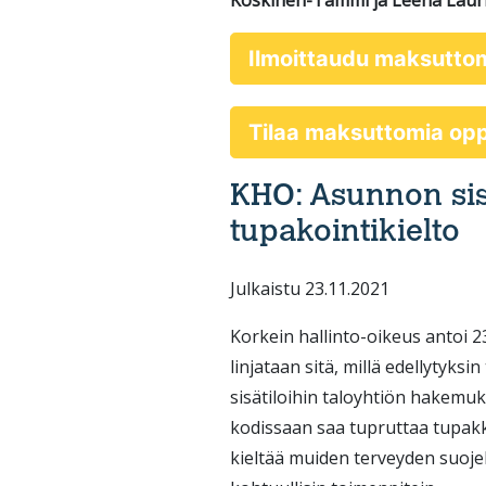
Koskinen-Tammi ja Leena Lauri
Ilmoittaudu maksutto
Tilaa maksuttomia o
KHO: Asunnon sisä
tupakointikielto
Julkaistu 23.11.2021
Korkein hallinto-oikeus antoi 2
linjataan sitä, millä edellyty
sisätiloihin taloyhtiön hakemu
kodissaan saa tupruttaa tupakka
kieltää muiden terveyden suojel