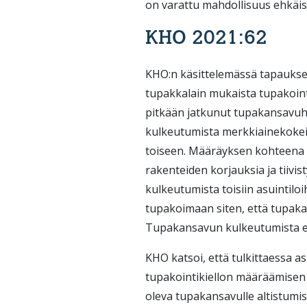
on varattu mahdollisuus ehkäis
KHO 2021:62
KHO:n käsittelemässä tapaukse
tupakkalain mukaista tupakointi
pitkään jatkunut tupakansavuha
kulkeutumista merkkiainekokeil
toiseen. Määräyksen kohteena o
rakenteiden korjauksia ja tiivis
kulkeutumista toisiin asuintilo
tupakoimaan siten, että tupaka
Tupakansavun kulkeutumista ei 
KHO katsoi, että tulkittaessa 
tupakointikiellon määräämisen 
oleva tupakansavulle altistumise