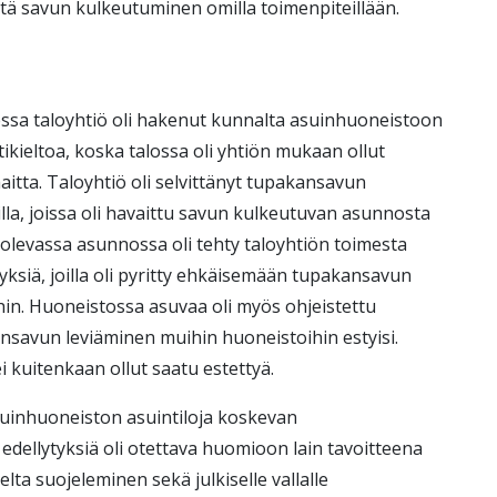
tä savun kulkeutuminen omilla toimenpiteillään.
ssa taloyhtiö oli hakenut kunnalta asuinhuoneistoon
kieltoa, koska talossa oli yhtiön mukaan ollut
itta. Taloyhtiö oli selvittänyt tupakansavun
la, joissa oli havaittu savun kulkeutuvan asunnosta
levassa asunnossa oli tehty taloyhtiön toimesta
tyksiä, joilla oli pyritty ehkäisemään tupakansavun
ihin. Huoneistossa asuvaa oli myös ohjeistettu
nsavun leviäminen muihin huoneistoihin estyisi.
kuitenkaan ollut saatu estettyä.
asuinhuoneiston asuintiloja koskevan
edellytyksiä oli otettava huomioon lain tavoitteena
lta suojeleminen sekä julkiselle vallalle