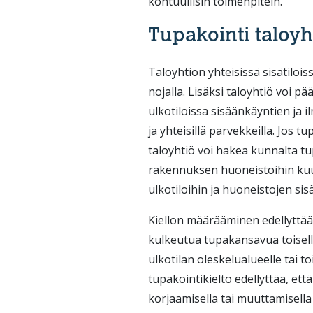
kohtuullisin toimenpitein.
Tupakointi taloyh
Taloyhtiön yhteisissä sisätiloi
nojalla. Lisäksi taloyhtiö voi p
ulkotiloissa sisäänkäyntien ja 
ja yhteisillä parvekkeilla. Jos 
taloyhtiö voi hakea kunnalta t
rakennuksen huoneistoihin kuul
ulkotiloihin ja huoneistojen sisä
Kiellon määrääminen edellyttää 
kulkeutua tupakansavua toisel
ulkotilan oleskelualueelle tai t
tupakointikielto edellyttää, et
korjaamisella tai muuttamisella 