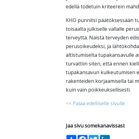
edellä todetuin kriteerein mahd
KHO punnitsi päätöksessään tup
toisaalta julkiselle vallalle per
terveyttä. Näistä terveyden e
perusoikeudeksi, ja lähtökohdaks
altistumiselta tupakansavulle a
turvattiin siten, että ennen kie
tupakansavun kulkeutumisen eh
rakenteiden korjaamisella tai 
kuin vain poikkeuksellisesti.
<< Palaa edelliselle sivulle
Jaa sivu somekanavissasi:
Share
Facebook
Twitter
LinkedIn