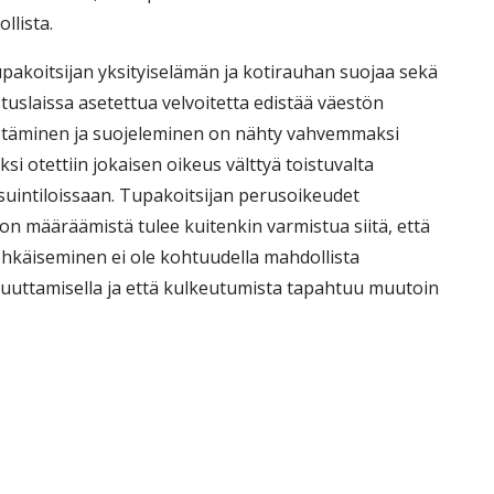
ollista.
akoitsijan yksityiselämän ja kotirauhan suojaa sekä
ustuslaissa asetettua velvoitetta edistää väestön
distäminen ja suojeleminen on nähty vahvemmaksi
i otettiin jokaisen oikeus välttyä toistuvalta
suintiloissaan. Tupakoitsijan perusoikeudet
llon määräämistä tulee kuitenkin varmistua siitä, että
käiseminen ei ole kohtuudella mahdollista
muuttamisella ja että kulkeutumista tapahtuu muutoin