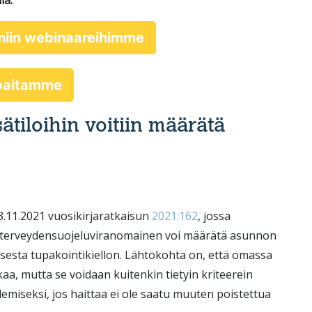
la.
miin webinaareihimme
ppaitamme
tiloihin voitiin määrätä
3.11.2021 vuosikirjaratkaisun
2021:162
, jossa
ksin terveydensuojeluviranomainen voi määrätä asunnon
ksesta tupakointikiellon. Lähtökohta on, että omassa
a, mutta se voidaan kuitenkin tietyin kriteerein
emiseksi, jos haittaa ei ole saatu muuten poistettua