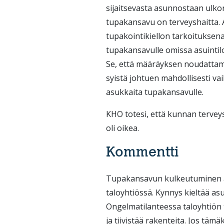
sijaitsevasta asunnostaan ulkona
tupakansavu on terveyshaitta.
tupakointikiellon tarkoituksena
tupakansavulle omissa asuintil
Se, että määräyksen noudattamin
syistä johtuen mahdollisesti va
asukkaita tupakansavulle.
KHO totesi, että kunnan tervey
oli oikea.
Kommentti
Tupakansavun kulkeutuminen a
taloyhtiössä. Kynnys kieltää as
Ongelmatilanteessa taloyhtiön t
ja tiivistää rakenteita. Jos tä