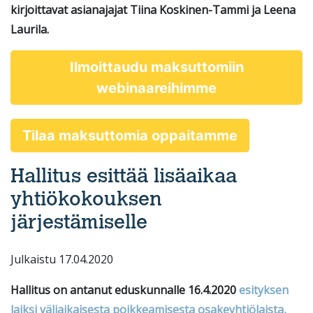
kirjoittavat asianajajat Tiina Koskinen-Tammi ja Leena
Laurila.
Ilmoittaudu maksuttomiin
webinaareihimme
Tilaa maksuttomia oppaitamme
Hallitus esittää lisäaikaa
yhtiökokouksen
järjestämiselle
Julkaistu 17.04.2020
Hallitus on antanut eduskunnalle 16.4.2020
esityksen
laiksi väliaikaisesta poikkeamisesta osakeyhtiölaista,