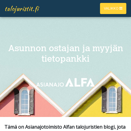
talojuristit.fi
VALIKKO
Asunnon ostajan ja myyjän
tietopankki
Tämä on Asianajotoimisto Alfan talojuristien blogi, jota