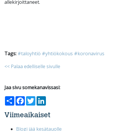
allekirjoittaneet.
Tags:
#taloyhtiö
#yhtiökokous
#koronavirus
<< Palaa edelliselle sivulle
Jaa sivu somekanavissasi:
Share
Facebook
Twitter
LinkedIn
Viimeaikaiset
Blogi jää kesätauolle