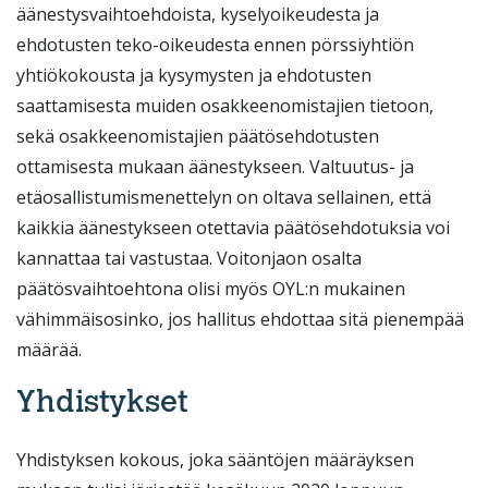
äänestysvaihtoehdoista, kyselyoikeudesta ja
ehdotusten teko-oikeudesta ennen pörssiyhtiön
yhtiökokousta ja kysymysten ja ehdotusten
saattamisesta muiden osakkeenomistajien tietoon,
sekä osakkeenomistajien päätösehdotusten
ottamisesta mukaan äänestykseen. Valtuutus- ja
etäosallistumismenettelyn on oltava sellainen, että
kaikkia äänestykseen otettavia päätösehdotuksia voi
kannattaa tai vastustaa. Voitonjaon osalta
päätösvaihtoehtona olisi myös OYL:n mukainen
vähimmäisosinko, jos hallitus ehdottaa sitä pienempää
määrää.
Yhdistykset
Yhdistyksen kokous, joka sääntöjen määräyksen