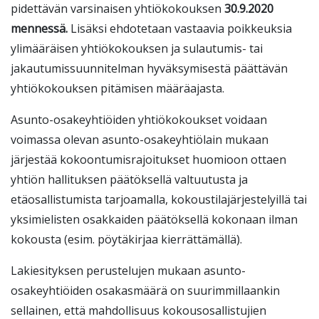
pidettävän varsinaisen yhtiökokouksen
30.9.2020
mennessä.
Lisäksi ehdotetaan vastaavia poikkeuksia
ylimääräisen yhtiökokouksen ja sulautumis- tai
jakautumissuunnitelman hyväksymisestä päättävän
yhtiökokouksen pitämisen määräajasta.
Asunto-osakeyhtiöiden yhtiökokoukset voidaan
voimassa olevan asunto-osakeyhtiölain mukaan
järjestää kokoontumisrajoitukset huomioon ottaen
yhtiön hallituksen päätöksellä valtuutusta ja
etäosallistumista tarjoamalla, kokoustilajärjestelyillä tai
yksimielisten osakkaiden päätöksellä kokonaan ilman
kokousta (esim. pöytäkirjaa kierrättämällä).
Lakiesityksen perustelujen mukaan asunto-
osakeyhtiöiden osakasmäärä on suurimmillaankin
sellainen, että mahdollisuus kokousosallistujien