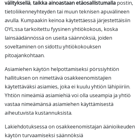
välityksellä
,
taikka ainoastaan etäosallistumalla
postin,
tietoliikenneyhteyden tai muun teknisen apuvälineen
avulla. Kumpaakin keinoa käytettäessä järjestettäisiin
OYL:ssa tarkoitettu fyysinen yhtiökokous, koska
lainsäädännössä on useita säännöksiä, joiden
soveltaminen on sidottu yhtiökokouksen
pitoajankohtaan.
Asiamiehen käytön helpottamiseksi pörssiyhtiön
hallituksen on nimettävä osakkeenomistajien
käytettäväksi asiamies, joka ei kuulu yhtiön lähipiiriin.
Yhtiön nimeämiä asiamiehiä voi olla useampia ja yhtiö
vastaa nimeämänsä asiamiehen käyttämisestä
aiheutuvista kustannuksista.
Lakiehdotuksessa on osakkeenomistajan äänioikeuden
käytön turvaamiseksi säännöksiä