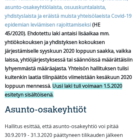
asunto-osakeyhtiölaista, osuuskuntalaista,
yhdistyslaista ja eräistä muista yhteisölaeista Covid-19
epidemian leviämisen rajoittamiseksi
(HE
45/2020). Ehdotettu laki antaisi lisäaikaa mm.
yhtiökokouksen ja yhdistyksen kokouksen
järjestämiselle syyskuun 2020 loppuun saakka, vaikka
laissa, yhtiöjärjestyksessä tai säännöissä määrättäisiin
lyhyemmästä määräajasta. Yhteisön hallituksen tulisi
kuitenkin laatia tilinpäätös viimeistään kesäkuun 2020
loppuun mennessä.
Uusi laki tuli voimaan 1.5.2020
esitetyn sisältöisenä.
Asunto-osakeyhtiöt
Hallitus esittää, että asunto-osakeyhtiö voi pitää
30.9.2019 - 31.3.2020 päättyneen tilikauden jälkeen