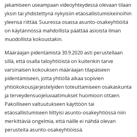
jakamiseen useampaan videoyhteydessä olevaan tilaan
yksin tai yhdistettynä nykyisiin etäosallistumiskeinoihin
yleensä riittää. Suuressa osassa asunto-osakeyhtiöitä
on käytännössä mahdollista päättää asioista ilman
muodollista kokoustakin.
Määräajan pidentämistä 30.9.2020 asti perustellaan
sillä, että osalla taloyhtiöistä on kuitenkin tarve
varsinaisen kokouksen määräajan tilapäiseen
pidentämiseen, jotta yhtiöllä aikaa sopivien
yhtiökokousjärjestelyiden toteuttamiseen osakaskunta
ja terveydensuojeluvaatimukset huomioon ottaen.
Pakolliseen valtuutukseen käyttöön tai
etäosallistumiseen liittyisi asunto-osakeyhtiössä niin
merkittäviä ongelmia, että näille ei nähdä olevan
perusteita asunto-osakeyhtiöissä.